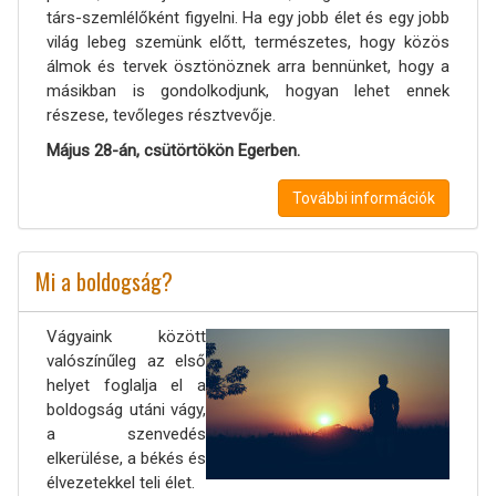
társ-szemlélőként figyelni. Ha egy jobb élet és egy jobb
világ lebeg szemünk előtt, természetes, hogy közös
álmok és tervek ösztönöznek arra bennünket, hogy a
másikban is gondolkodjunk, hogyan lehet ennek
részese, tevőleges résztvevője.
Május 28-án, csütörtökön Egerben.
További információk
Mi a boldogság?
Vágyaink között
valószínűleg az első
helyet foglalja el a
boldogság utáni vágy,
a szenvedés
elkerülése, a békés és
élvezetekkel teli élet.