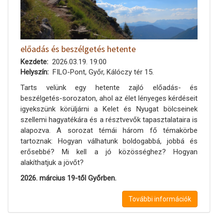
előadás és beszélgetés hetente
Kezdete
2026.03.19. 19:00
Helyszín
FILO-Pont, Győr, Kálóczy tér 15.
Tarts velünk egy hetente zajló előadás- és
beszélgetés-sorozaton, ahol az élet lényeges kérdéseit
igyekszünk körüljárni a Kelet és Nyugat bölcseinek
szellemi hagyatékára és a résztvevők tapasztalataira is
alapozva. A sorozat témái három fő témakörbe
tartoznak: Hogyan válhatunk boldogabbá, jobbá és
erősebbé? Mi kell a jó közösséghez? Hogyan
alakíthatjuk a jövőt?
2026. március 19-től Győrben.
További információk