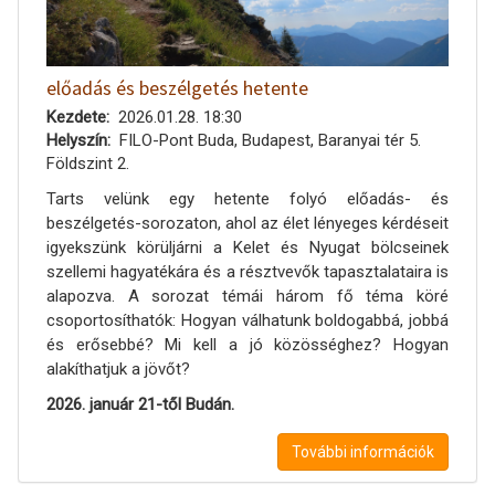
előadás és beszélgetés hetente
Kezdete
2026.01.28. 18:30
Helyszín
FILO-Pont Buda, Budapest, Baranyai tér 5.
Földszint 2.
Tarts velünk egy hetente folyó előadás- és
beszélgetés-sorozaton, ahol az élet lényeges kérdéseit
igyekszünk körüljárni a Kelet és Nyugat bölcseinek
szellemi hagyatékára és a résztvevők tapasztalataira is
alapozva. A sorozat témái három fő téma köré
csoportosíthatók: Hogyan válhatunk boldogabbá, jobbá
és erősebbé? Mi kell a jó közösséghez? Hogyan
alakíthatjuk a jövőt?
2026. január 21-től Budán.
További információk