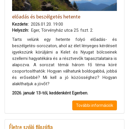
előadás és beszélgetés hetente
Kezdete
2026.01.20. 19:00
Helyszín
Eger, Törvényház utca 25. fszt. 2.
Tarts velünk egy hetente folyó előadás- és
beszélgetés-sorozaton, ahol az élet lényeges kérdéseit
igyekszünk körüljárni a Kelet és Nyugat bölcseinek
szellemi hagyatékára és a résztvevők tapasztalataira is
alapozva. A sorozat témái három fő téma köré
csoportosíthatók: Hogyan válhatunk boldogabbá, jobbá
és erősebbé? Mi kell a jó közösséghez? Hogyan
alakíthatjuk a jövőt?
2026. január 13-tól, keddenként Egerben.
További információk
Életre szóló filozófia