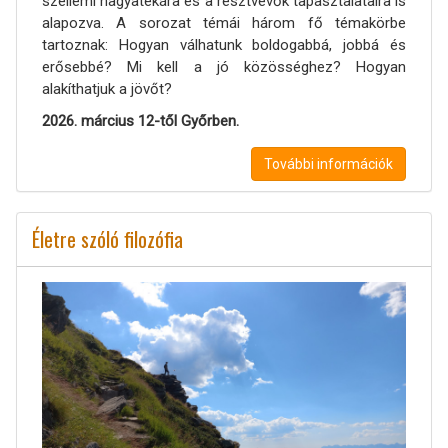
szellemi hagyatékára és a résztvevők tapasztalataira is
alapozva. A sorozat témái három fő témakörbe
tartoznak: Hogyan válhatunk boldogabbá, jobbá és
erősebbé? Mi kell a jó közösséghez? Hogyan
alakíthatjuk a jövőt?
2026. március 12-től Győrben.
További információk
Életre szóló filozófia