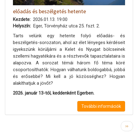
előadás és beszélgetés hetente
Kezdete
2026.01.13. 19:00
Helyszín
Eger, Törvényház utca 25. fszt. 2.
Tarts velünk egy hetente folyó előadás- és
beszélgetés-sorozaton, ahol az élet lényeges kérdéseit
igyekszünk körüljárni a Kelet és Nyugat bölcseinek
szellemi hagyatékára és a résztvevők tapasztalataira is
alapozva. A sorozat témái három fő téma köré
csoportosíthatók: Hogyan válhatunk boldogabbá, jobbá
és erősebbé? Mi kell a jó közösséghez? Hogyan
alakíthatjuk a jövőt?
2026. január 13-tól, keddenként Egerben.
További információk
Oldalszámozás
Követ
››
oldal