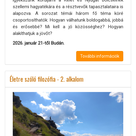
igyekszünk körüljárni a Kelet és Nyugat bölcseinek
szellemi hagyatékára és a résztvevők tapasztalataira is
alapozva. A sorozat témái három fő téma köré
csoportosíthatók: Hogyan válhatunk boldogabbá, jobbá
és erősebbé? Mi kell a jó közösséghez? Hogyan
alakíthatjuk a jövőt?
2026. január 21-től Budán.
További információk
Életre szóló filozófia - 2. alkalom