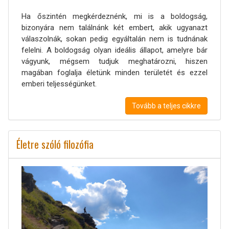
Ha őszintén megkérdeznénk, mi is a boldogság,
bizonyára nem találnánk két embert, akik ugyanazt
válaszolnák, sokan pedig egyáltalán nem is tudnának
felelni. A boldogság olyan ideális állapot, amelyre bár
vágyunk, mégsem tudjuk meghatározni, hiszen
magában foglalja életünk minden területét és ezzel
emberi teljességünket.
Tovább a teljes cikkre
Életre szóló filozófia