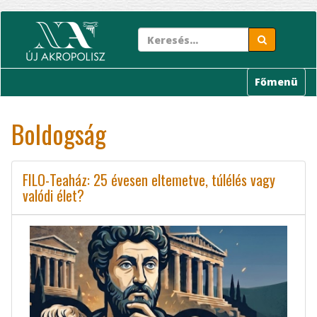
Ugrás
a
tartalomra
Főmenü
Boldogság
FILO-Teaház: 25 évesen eltemetve, túlélés vagy
valódi élet?