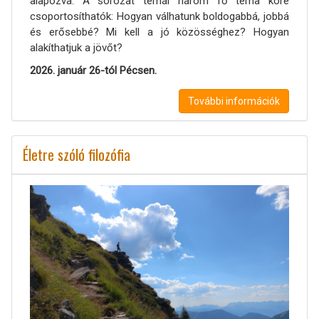
alapozva. A sorozat témái három fő téma köré
csoportosíthatók: Hogyan válhatunk boldogabbá, jobbá
és erősebbé? Mi kell a jó közösséghez? Hogyan
alakíthatjuk a jövőt?
2026. január 26-tól Pécsen.
További információk
Életre szóló filozófia