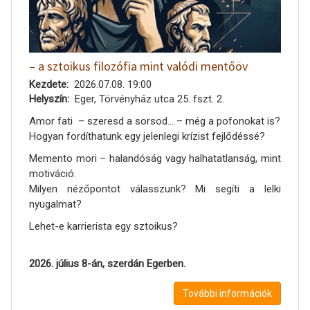
– a sztoikus filozófia mint valódi mentőöv
Kezdete
2026.07.08. 19:00
Helyszín
Eger, Törvényház utca 25. fszt. 2.
Amor fati – szeresd a sorsod... – még a pofonokat is?
Hogyan fordíthatunk egy jelenlegi krízist fejlődéssé?
Memento mori – halandóság vagy halhatatlanság, mint
motiváció.
Milyen nézőpontot válasszunk? Mi segíti a lelki
nyugalmat?
Lehet-e karrierista egy sztoikus?
2026. július 8-án, szerdán Egerben.
További információk