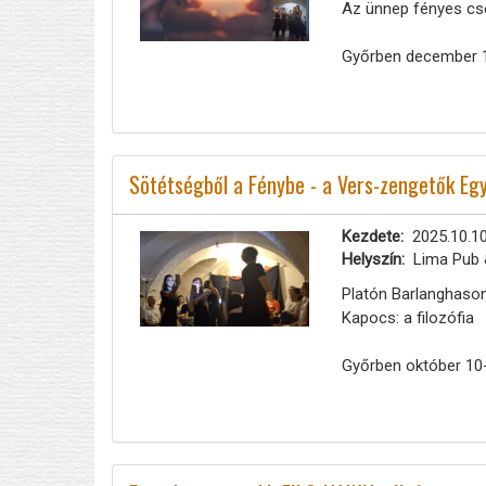
Az ünnep fényes csen
Győrben december 
Sötétségből a Fénybe - a Vers-zengetők Eg
Kezdete
2025.10.10
Helyszín
Lima Pub 
Platón Barlanghason
Kapocs: a filozófia
Győrben október 10