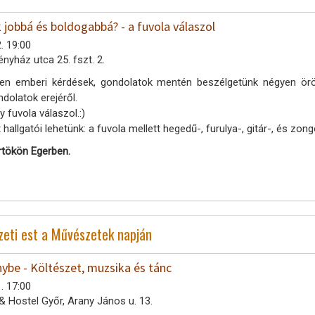
jobbá és boldogabbá? - a fuvola válaszol
. 19:00
ényház utca 25. fszt. 2.
en emberi kérdések, gondolatok mentén beszélgetünk négyen öröm
ndolatok erejéről.
 fuvola válaszol.:)
 hallgatói lehetünk: a fuvola mellett hegedű-, furulya-, gitár-, és zon
rtökön Egerben.
zeti est a Művészetek napján
ybe - Költészet, muzsika és tánc
. 17:00
& Hostel Győr, Arany János u. 13.