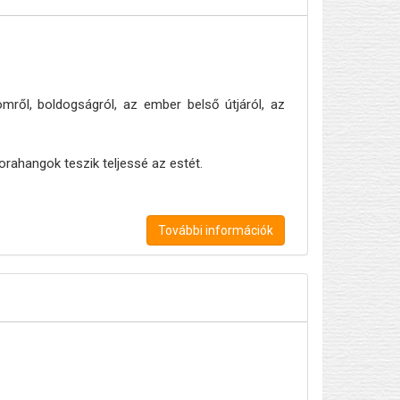
ről, boldogságról, az ember belső útjáról, az
gorahangok teszik teljessé az estét.
További információk