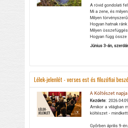
A rövid gondolati f
Mi a zene, és milyen
Milyen törvényszerű
Hogyan hatnak ránk
Milyen összefüggések
Hogyan függ össze a 
Június 3-án, szerdá
Lélek-jelenlét - verses est és filozófiai bes
A Költészet napja
Kezdete
2026.04.09
Amikor a világban mi
költészet - mindkettő
Győrben április 9-én