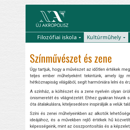
Ugrás
a
tartalomra
Filozófiai iskola
Kultúrműhely
Main
navigation
Színművészet és zene
Úgy tartjuk, hogy a művészet az időtlen értékek me
teljes ember műhelyeként tekintünk, amely így 
hétköznapiság világából, segít harmóniára lelni és é
A színház, a költészet és a zene nyelvén olyan örö
önismeretét és világnézetét. Ehhez gyakran hívunk 
óta átalakulásra, kiteljesedésre inspirálják a velük tal
Színi és zenei műhelyeinkben az alkotók lehetőség
ideájához, és a művekben rejlő értékek hű közvet
képességeink, mint az összpontosítás és a képzelet,