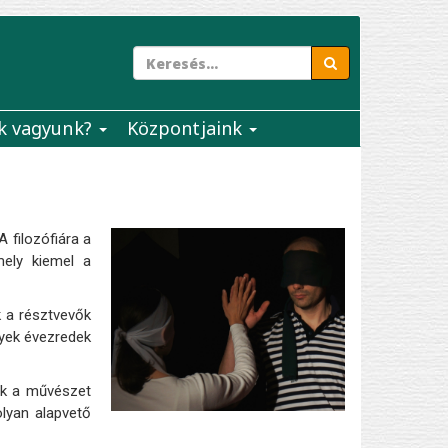
k vagyunk?
Központjaink
 filozófiára a
mely kiemel a
k a résztvevők
lyek évezredek
ek a művészet
lyan alapvető