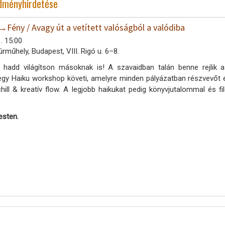
edményhirdetése
ny / Avagy út a vetített valóságból a valódiba
. 15:00
úrműhely, Budapest, VIII. Rigó u. 6–8.
 hadd világítson másoknak is! A szavaidban talán benne rejlik a
gy Haiku workshop követi, amelyre minden pályázatban részvevőt é
chill & kreatív flow. A legjobb haikukat pedig könyvjutalommal és fi
esten.