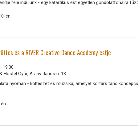
dje felé indulunk - egy katartikus est egyetlen gondolatfonálra fűzöt
10-én.
yüttes és a RIVER Creative Dance Academy estje
. 19:00
& Hostel Győr, Arany János u. 13.
lata nyomán - költészet és muzsika, amelyet kortárs tánc koncepció
-én.