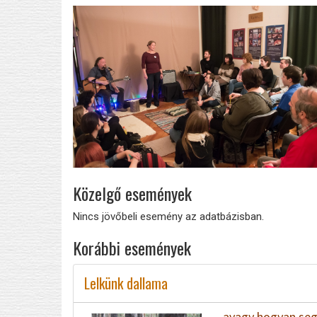
Közelgő események
Nincs jövőbeli esemény az adatbázisban.
Korábbi események
Lelkünk dallama
avagy hogyan segí