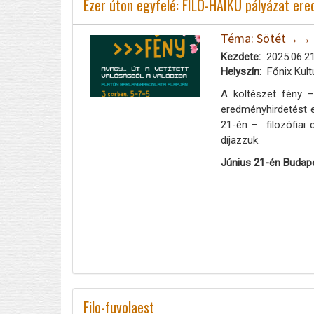
Ezer úton egyfelé: FILO-HAIKU pályázat er
Téma: Sötét→→→Fé
Kezdete
2025.06.21
Helyszín
Főnix Kult
A költészet fény –
eredményhirdetést e
21-én – filozófiai 
díjazzuk.
Június 21-én Budap
Filo-fuvolaest