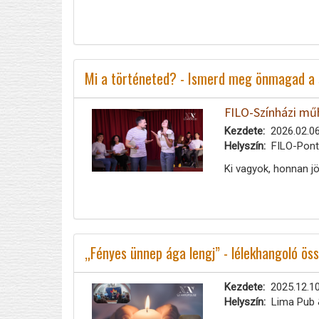
Mi a történeted? - Ismerd meg önmagad a sz
FILO-Színházi mű
Kezdete
2026.02.06
Helyszín
FILO-Pont,
Ki vagyok, honnan j
„Fényes ünnep ága lengj” - lélekhangoló ös
Kezdete
2025.12.10
Helyszín
Lima Pub 