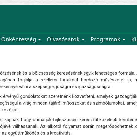
Önkéntesség
Olvasósarok
Programok
Ki
gőrzésének és a bölcsesség keresésének egyik lehetséges formája. A
magában foglalja a szellemi tartalmat hordozó művészetet is, 
rzékennyé válni a szépségre, jóságra és igazságosságra.
k érvényű gondolatokat szeretnénk közvetíteni, amelyek gazdagítjá
segítségül a világ minden tájáról mítoszokat és szimbólumokat, ame
álkozókat.
et kapnak, hogy önmaguk fejlesztésén keresztül közelebb kerüljen
ítőjévé válhassanak. Az alkotói folyamat során megerősödhetnek o
 az együttműködés és a kreativitás.