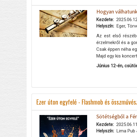
Hogyan válhatunk 
Kezdete
2025.06.12
Helyszín
Eger, Törv
Az est első részéb
érzelmekről és a go
Csak éppen néha egy
Majd egy kis koncert
Június 12-én, csütö
Ezer úton egyfelé - Flashmob és összművés
Sötétségből a Fén
Kezdete
2025.06.11
Helyszín
Lima Pub 