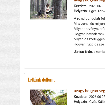
Kezdete
2026.06.06
Helyszín
Eger, Törv
A rövid gondolati f
Mi a zene, és milyen
Milyen törvényszerű
Hogyan hatnak ránk
Milyen összefüggések
Hogyan függ össze a 
Június 6-án, szomb
Lelkünk dallama
avagy hogyan segí
Kezdete
2026.06.03
Helyszín
Győr, Káló