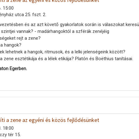
. 15:00
ényház utca 25. fszt. 2.
elvezetésben és az azt követő gyakorlatok során is válaszokat keres
 szintjei vannak? - madárhangoktól a szférák zenéjéig
ségeket rejt a zene?
 a hangok?
 lehetnek a hangok, ritmusok, és a lelki jelenségeink között?
zene esztétikája és a lélek etikája? Platón és Boëthius tanításai.
aton Egerben.
ti a zene az egyéni és közös fejlődésünket
. 18:00
czy tér 15.