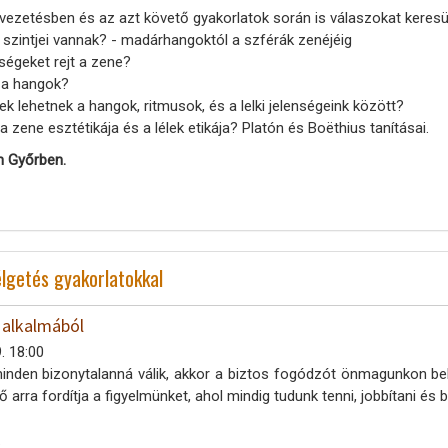
elvezetésben és az azt követő gyakorlatok során is válaszokat keres
 szintjei vannak? - madárhangoktól a szférák zenéjéig
ségeket rejt a zene?
 a hangok?
 lehetnek a hangok, ritmusok, és a lelki jelenségeink között?
zene esztétikája és a lélek etikája? Platón és Boëthius tanításai.
n Győrben.
zélgetés gyakorlatokkal
 alkalmából
. 18:00
nden bizonytalanná válik, akkor a biztos fogódzót önmagunkon belül 
 arra fordítja a figyelmünket, ahol mindig tudunk tenni, jobbítani és bé
.