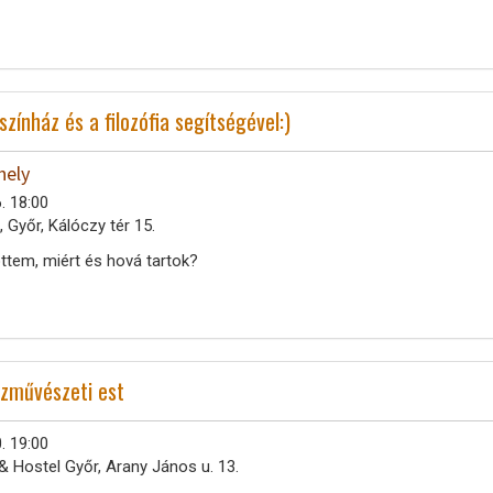
ínház és a filozófia segítségével:)
hely
. 18:00
 Győr, Kálóczy tér 15.
öttem, miért és hová tartok?
szművészeti est
. 19:00
& Hostel Győr, Arany János u. 13.