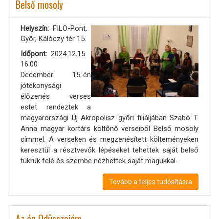
Belső mosoly
Helyszín
FILO-Pont,
Győr, Kálóczy tér 15.
Időpont
2024.12.15.
16:00
December 15-én
jótékonysági
élőzenés verses
estet rendeztek a
magyarországi Új Akropolisz győri filiáljában Szabó T.
Anna magyar kortárs költőnő verseiből Belső mosoly
címmel. A verseken és megzenésített költeményeken
keresztül a résztvevők lépéseket tehettek saját belső
tükrük felé és szembe nézhettek saját magukkal.
Tovább a teljes tudósításra
Az én Odüsszeiám