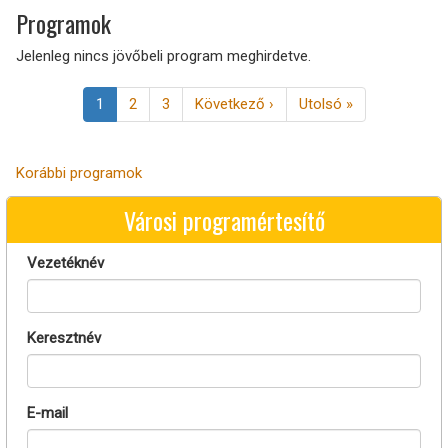
Programok
Jelenleg nincs jövőbeli program meghirdetve.
Oldalszámozás
Jelenlegi
1
Page
2
Page
3
Következő
Következő ›
Utolsó
Utolsó »
oldal
oldal
oldal
Korábbi programok
Városi programértesítő
Vezetéknév
Keresztnév
E-mail