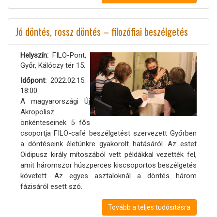
Jó döntés, rossz döntés – filozófiai beszélgetés
Helyszín
FILO-Pont,
Győr, Kálóczy tér 15.
Időpont
2022.02.15.
18:00
A magyarországi Új
Akropolisz
önkénteseinek 5 fős
csoportja FILO-café beszélgetést szervezett Győrben
a döntéseink életünkre gyakorolt hatásáról. Az estet
Oidipusz király mítoszából vett példákkal vezették fel,
amit háromszor húszperces kiscsoportos beszélgetés
követett. Az egyes asztaloknál a döntés három
fázisáról esett szó.
Tovább a teljes tudósításra