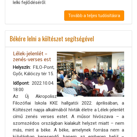
lelki fejlődéséről.
Tovább a teljes tudósításra
Békére lelni a költészet segítségével
Lélek-jelenlét –
zenés-verses est
Helyszín
FILO-Pont,
Győr, Kálóczy tér 15.
Időpont
2022.10.04.
18:00
Az Új Akropolisz
Filozófiai Iskola KKE hallgatói 2022. áprilisában, a
Költészet napja alkalmából hívták életre a Lélek-jelenlét
című zenés verses estet. A műsor hívószava – a
szomszédos országban kialakult helyzet miatt – nem
más, mint a béke. A béke, amelynek forrása nem a
külvilágban keresendő, hanem az emberen belül –