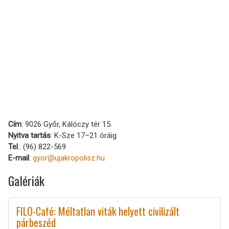
Cím
: 9026 Győr, Kálóczy tér 15.
Nyitva tartás
: K-Sze 17–21 óráig
Tel
.: (96) 822-569
E-mail
:
gyor@ujakropolisz.hu
Galériák
FILO-Café: Méltatlan viták helyett civilizált
párbeszéd