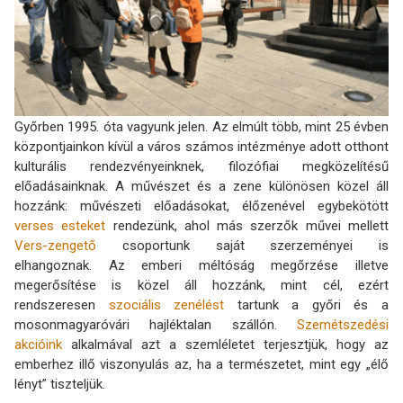
Győrben 1995. óta vagyunk jelen. Az elmúlt több, mint 25 évben
központjainkon kívül a város számos intézménye adott otthont
kulturális rendezvényeinknek, filozófiai megközelítésű
előadásainknak. A művészet és a zene különösen közel áll
hozzánk: művészeti előadásokat, élőzenével egybekötött
verses esteket
rendezünk, ahol más szerzők művei mellett
Vers-zengető
csoportunk saját szerzeményei is
elhangoznak. Az emberi méltóság megőrzése illetve
megerősítése is közel áll hozzánk, mint cél, ezért
rendszeresen
szociális zenélést
tartunk a győri és a
mosonmagyaróvári hajléktalan szállón.
Szemétszedési
akcióink
alkalmával azt a szemléletet terjesztjük, hogy az
emberhez illő viszonyulás az, ha a természetet, mint egy „élő
lényt” tiszteljük.