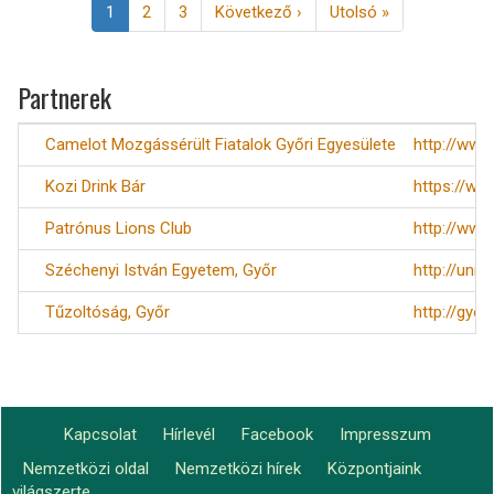
Jelenlegi
1
Page
2
Page
3
Következő
Következő ›
Utolsó
Utolsó »
oldal
oldal
oldal
Partnerek
Camelot Mozgássérült Fiatalok Győri Egyesülete
http://www
Kozi Drink Bár
https://ww
Patrónus Lions Club
http://www
Széchenyi István Egyetem, Győr
http://uni.
Tűzoltóság, Győr
http://gyo
Kapcsolat
Hírlevél
Facebook
Impresszum
Footer
Nemzetközi oldal
Nemzetközi hírek
Központjaink
Lábléc2
világszerte