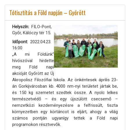
Tótisztítás a Föld napján – Győrött
Helyszín
FILO-Pont,
Győr, Kálóczy tér 15.
Időpont
2022.04.23.
16:00
„A mi Földünk”
hívószóval hirdette
meg Föld napi
akcióját Győrött az Új
Akropolisz Filozófiai Iskola. Az önkéntesek április 23-
án Gorkijvárosban kb. 4000 nm-nyi területet jártak be,
és 150 kg szemetet szedtek össze. A nyolc lelkes
természetvédő – és egy újszülött csecsemő –
nemzetközi kezdeményezésre a felfrissült, tiszta
környezetben egy körtáncot is eljárt, ahogy a világ
számos pontján ugyanígy tettek a Föld napi
programokon résztvevők.