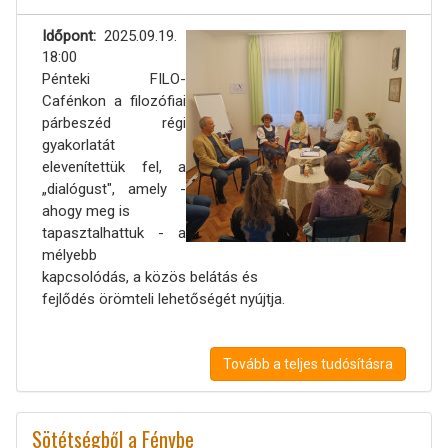
Időpont
2025.09.19.
18:00
Pénteki FILO-
Cafénkon a filozófiai
párbeszéd régi
gyakorlatát
elevenítettük fel, a
„dialógust", amely -
ahogy meg is
tapasztalhattuk - a
mélyebb
kapcsolódás, a közös belátás és
fejlődés örömteli lehetőségét nyújtja.
Tovább a teljes tudósításra
Sötétségből a Fénybe