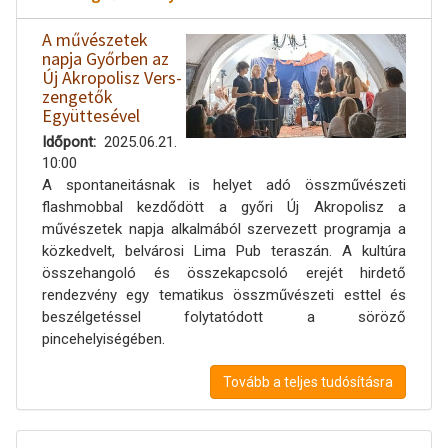
A művészetek
napja Győrben az
Új Akropolisz Vers-
zengetők
Együttesével
Időpont
2025.06.21.
10:00
A spontaneitásnak is helyet adó összművészeti
flashmobbal kezdődött a győri Új Akropolisz a
művészetek napja alkalmából szervezett programja a
közkedvelt, belvárosi Lima Pub teraszán. A kultúra
összehangoló és összekapcsoló erejét hirdető
rendezvény egy tematikus összművészeti esttel és
beszélgetéssel folytatódott a söröző
pincehelyiségében.
Tovább a teljes tudósításra