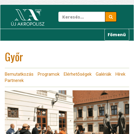
Ugrás
a
tartalomra
Főmenü
Győr
Bemutatkozás
Programok
Elérhetőségek
Galériák
Hírek
Partnerek