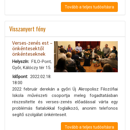
Tovább a teljes tudósításra
Visszanyert fény
Verses-zenés est –
önkéntesektől
önkénteseknek
Helyszín
FILO-Pont,
Győr, Kálóczy tér 15.
Időpont
2022.02.18.
18:00
2022 február derekán a győri Új Akropolisz Filozófiai
Iskola művészeti csoportja meleg fogadtatásban
részesítette és verses-zenés előadással várta egy
problémás fiatalokkal foglalkozó, anonim telefonos
segítő szolgálat önkénteseit.
Tovább a teljes tudósításra