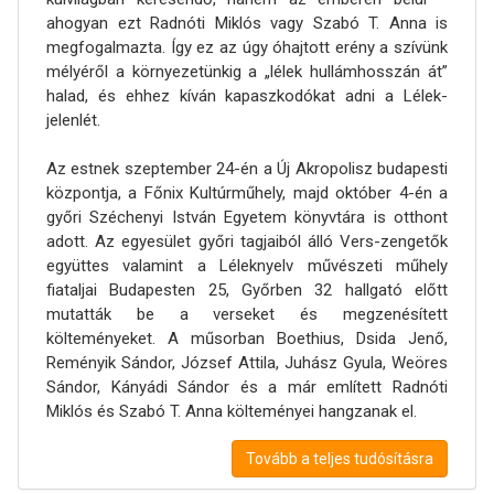
ahogyan ezt Radnóti Miklós vagy Szabó T. Anna is
megfogalmazta. Így ez az úgy óhajtott erény a szívünk
mélyéről a környezetünkig a „lélek hullámhosszán át”
halad, és ehhez kíván kapaszkodókat adni a Lélek-
jelenlét.
Az estnek szeptember 24-én a Új Akropolisz budapesti
központja, a Főnix Kultúrműhely, majd október 4-én a
győri Széchenyi István Egyetem könyvtára is otthont
adott. Az egyesület győri tagjaiból álló Vers-zengetők
együttes valamint a Léleknyelv művészeti műhely
fiataljai Budapesten 25, Győrben 32 hallgató előtt
mutatták be a verseket és megzenésített
költeményeket. A műsorban Boethius, Dsida Jenő,
Reményik Sándor, József Attila, Juhász Gyula, Weöres
Sándor, Kányádi Sándor és a már említett Radnóti
Miklós és Szabó T. Anna költeményei hangzanak el.
Tovább a teljes tudósításra