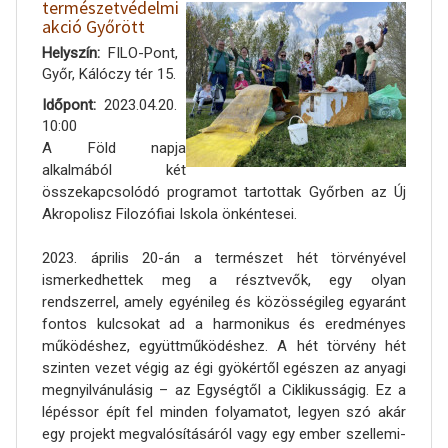
természetvédelmi
akció Győrött
Helyszín
FILO-Pont,
Győr, Kálóczy tér 15.
Időpont
2023.04.20.
10:00
A Föld napja
alkalmából két
összekapcsolódó programot tartottak Győrben az Új
Akropolisz Filozófiai Iskola önkéntesei.
2023. április 20-án a természet hét törvényével
ismerkedhettek meg a résztvevők, egy olyan
rendszerrel, amely egyénileg és közösségileg egyaránt
fontos kulcsokat ad a harmonikus és eredményes
működéshez, együttműködéshez. A hét törvény hét
szinten vezet végig az égi gyökértől egészen az anyagi
megnyilvánulásig – az Egységtől a Ciklikusságig. Ez a
lépéssor épít fel minden folyamatot, legyen szó akár
egy projekt megvalósításáról vagy egy ember szellemi-