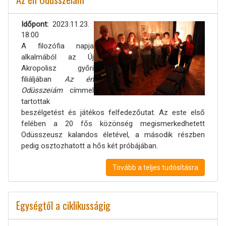
Időpont
2023.11.23.
18:00
A filozófia napja
alkalmából az Új
Akropolisz győri
filiáljában
Az én
Odüsszeiám
címmel
tartottak
beszélgetést és játékos felfedezőutat. Az este első
felében a 20 fős közönség megismerkedhetett
Odüsszeusz kalandos életével, a második részben
pedig osztozhatott a hős két próbájában.
Tovább a teljes tudósításra
Egységtől a ciklikusságig