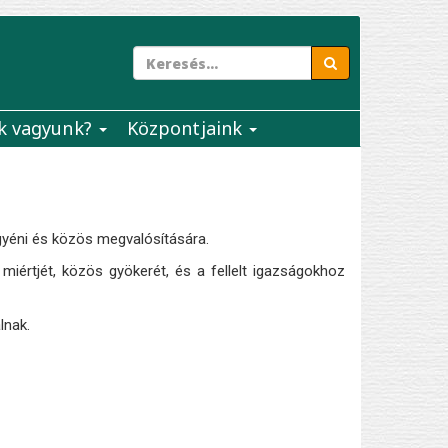
k vagyunk?
Központjaink
egyéni és közös megvalósítására.
iértjét, közös gyökerét, és a fellelt igazságokhoz
lnak.