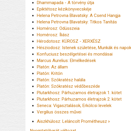
Dhammapada - A törvény útja
Epiktétosz kézikönyvecskéje
Helena Petrovna Blavatsky: A Csend Hangja
Helena Petrovna Blavatsky: Titkos Tanítás
Homérosz: Odüsszeia
Homérosz: Íliász
Hérodotosz: KÜROSZ - XERXÉSZ
Hésziodosz: Istenek születése, Munkák és napo
Konfuciusz beszélgetései és mondásai
Marcus Aurelius: Elmélkedések
Platón: Az állam
Platón: Kritón
Platón: Szókratész halála
Platón: Szókratész védőbeszéde
Plutarkhosz: Párhuzamos életrajzok 1. kötet
Plutarkhosz: Párhuzamos életrajzok 2. kötet
Seneca: Vigasztalások, Erkölcsi levelek
Vergilius összes művei
Aiszkhülosz: Leláncolt Prométheusz
›
Könyv
Nyomtatóbarát változat