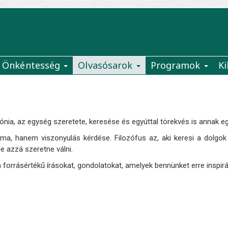
Önkéntesség
Olvasósarok
Programok
Ki
ónia, az egység szeretete, keresése és egyúttal törekvés is annak 
a, hanem viszonyulás kérdése. Filozófus az, aki keresi a dolgok m
de azzá szeretne válni.
 forrásértékű írásokat, gondolatokat, amelyek bennünket erre inspirá