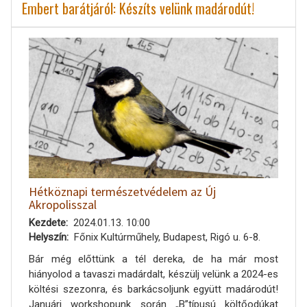
Embert barátjáról: Készíts velünk madárodút!
Hétköznapi természetvédelem az Új
Akropolisszal
Kezdete
2024.01.13. 10:00
Helyszín
Főnix Kultúrműhely, Budapest, Rigó u. 6-8.
Bár még előttünk a tél dereka, de ha már most
hiányolod a tavaszi madárdalt, készülj velünk a 2024-es
költési szezonra, és barkácsoljunk együtt madárodút!
Januári workshopunk során „B”típusú költőodúkat