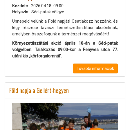
Kezdete
2026.04.18. 09:00
Helyszín
Séd-patak völgye
Ünnepeld velünk a Föld napját! Csatlakozz hozzánk, és
légy részese tavaszi természettisztítási akciónknak,
amelyben összefogunk a természet megóvásáért!
Környezettisztítási akció április 18-án a Séd-patak
völgyében. Találkozás 09:00-kor a Fenyves utca 77.
utáni kis „körforgalomnál”.
További információk
Föld napja a Gellért-hegyen