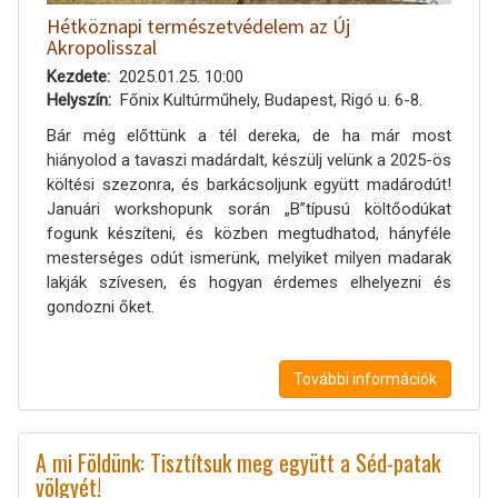
Hétköznapi természetvédelem az Új
Akropolisszal
Kezdete
2025.01.25. 10:00
Helyszín
Főnix Kultúrműhely, Budapest, Rigó u. 6-8.
Bár még előttünk a tél dereka, de ha már most
hiányolod a tavaszi madárdalt, készülj velünk a 2025-ös
költési szezonra, és barkácsoljunk együtt madárodút!
Januári workshopunk során „B”típusú költőodúkat
fogunk készíteni, és közben megtudhatod, hányféle
mesterséges odút ismerünk, melyiket milyen madarak
lakják szívesen, és hogyan érdemes elhelyezni és
gondozni őket.
További információk
A mi Földünk: Tisztítsuk meg együtt a Séd-patak
völgyét!