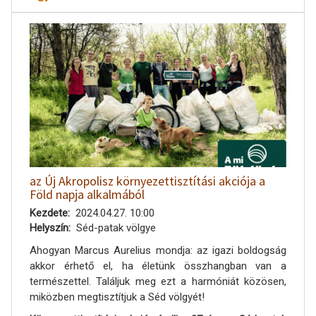
az Új Akropolisz környezettisztítási akciója a
Föld napja alkalmából
Kezdete
2024.04.27. 10:00
Helyszín
Séd-patak völgye
Ahogyan Marcus Aurelius mondja: az igazi boldogság
akkor érhető el, ha életünk összhangban van a
természettel. Találjuk meg ezt a harmóniát közösen,
miközben megtisztítjuk a Séd völgyét!