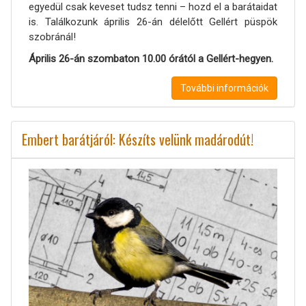
egyedül csak keveset tudsz tenni – hozd el a barátaidat
is. Találkozunk április 26-án délelőtt Gellért püspök
szobránál!
Április 26-án szombaton 10.00 órától a Gellért-hegyen.
További információk
Embert barátjáról: Készíts velünk madárodút!