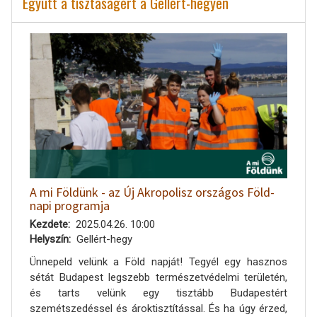
Együtt a tisztaságért a Gellért-hegyen
A mi Földünk - az Új Akropolisz országos Föld-
napi programja
Kezdete
2025.04.26. 10:00
Helyszín
Gellért-hegy
Ünnepeld velünk a Föld napját! Tegyél egy hasznos
sétát Budapest legszebb természetvédelmi területén,
és tarts velünk egy tisztább Budapestért
szemétszedéssel és ároktisztítással. És ha úgy érzed,