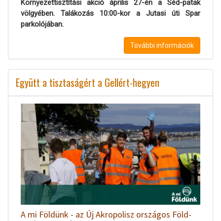
Környezettisztítási akció április 27-én a Séd-patak
völgyében. Talákozás 10:00-kor a Jutasi úti Spar
parkolójában.
További információk
Együtt a tisztaságért a Gellért-hegyen
A mi Földünk - az Új Akropolisz országos Föld-