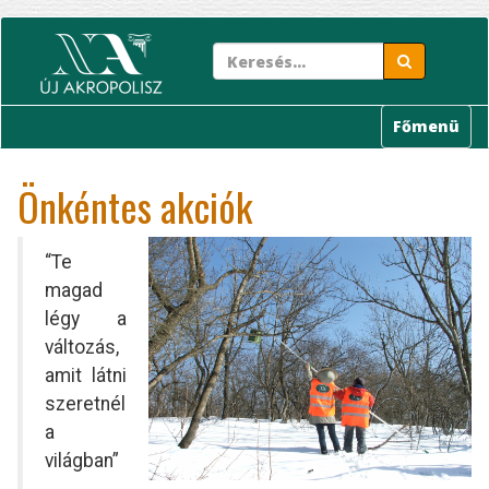
Ugrás
a
tartalomra
Főmenü
Önkéntes akciók
“Te
magad
légy a
változás,
amit látni
szeretnél
a
világban”