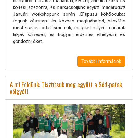
hiányolod a tavaszi madárdalt, készülj velünk a 2026-os
költési szezonra, és barkácsoljunk együtt madárodút!
Januári workshopunk során „B”típusú költőodúkat
fogunk készíteni, és közben megtudhatod, hányféle
mesterséges odút ismerünk, melyiket milyen madarak
lakják szívesen, és hogyan érdemes elhelyezni és
gondozni őket.
További információk
A mi Földünk: Tisztítsuk meg együtt a Séd-patak
völgyét!