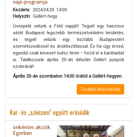
napi programja
Kezdete
2024.04.20. 14:00
Helyszín
Gellért-hegy
Ünnepeld velünk a Föld napját! Tegyél egy hasznos
sétát Budapest legszebb természetvédelmi területén,
és tegyél velünk egy tisztább Budapestért
szemétszedéssel és ároktisztítással. És ha úgy érzed,
egyedül csak keveset tudsz tenni – hozd el a barátaidat
is. Találkozunk április 20-án délután Gellért püspök
szobránál!
Április 20-án szombaton 14.00 órától a Gellért-hegyen.
További információk
Kar- és „szívizom” együtt erősödik
önkéntes akciók
Egerben