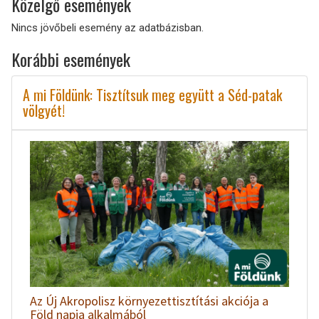
Közelgő események
Nincs jövőbeli esemény az adatbázisban.
Korábbi események
A mi Földünk: Tisztítsuk meg együtt a Séd-patak
völgyét!
Az Új Akropolisz környezettisztítási akciója a
Föld napja alkalmából