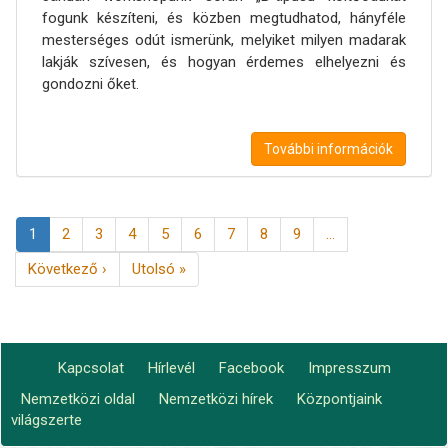
fogunk készíteni, és közben megtudhatod, hányféle
mesterséges odút ismerünk, melyiket milyen madarak
lakják szívesen, és hogyan érdemes elhelyezni és
gondozni őket.
További információk
Oldalszámozás
Jelenlegi
1
Page
2
Page
3
Page
4
Page
5
Page
6
Page
7
Page
8
Page
9
…
oldal
Következő
Következő ›
Utolsó
Utolsó »
oldal
oldal
Kapcsolat
Hírlevél
Facebook
Impresszum
Footer
Nemzetközi oldal
Nemzetközi hírek
Központjaink
Lábléc2
menu
világszerte