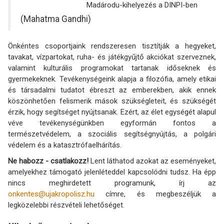
Madárodu-kihelyezés a DINPI-ben
(Mahatma Gandhi)
Önkéntes csoportjaink rendszeresen tisztítják a hegyeket,
tavakat, vízpartokat, ruha- és játékgyűjtő akciókat szerveznek,
valamint kulturális programokat tartanak időseknek és
gyermekeknek. Tevékenységeink alapja a filozófia, amely etikai
és társadalmi tudatot ébreszt az emberekben, akik ennek
köszönhetően felismerik mások szükségleteit, és szükségét
érzik, hogy segítséget nyújtsanak. Ezért, az élet egységét alapul
véve tevékenységünkben egyformán fontos a
természetvédelem, a szociális segítségnyújtás, a polgári
védelem és a katasztrófaelhárítás.
Ne habozz - csatlakozz!
Lent láthatod azokat az eseményeket,
amelyekhez támogató jelenléteddel kapcsolódni tudsz. Ha épp
nincs meghirdetett programunk, írj az
onkentes@ujakropolisz.hu
címre, és megbeszéljük a
legközelebbi részvételi lehetőséget.