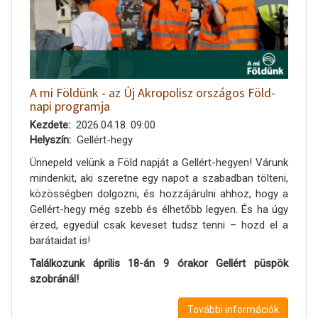
A mi Földünk - az Új Akropolisz országos Föld-
napi programja
Kezdete
2026.04.18. 09:00
Helyszín
Gellért-hegy
Ünnepeld velünk a Föld napját a Gellért-hegyen! Várunk
mindenkit, aki szeretne egy napot a szabadban tölteni,
közösségben dolgozni, és hozzájárulni ahhoz, hogy a
Gellért-hegy még szebb és élhetőbb legyen. És ha úgy
érzed, egyedül csak keveset tudsz tenni – hozd el a
barátaidat is!
Találkozunk április 18-án 9 órakor Gellért püspök
szobránál!
További információk