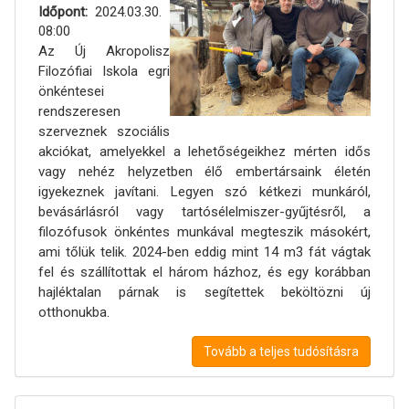
Időpont
2024.03.30.
08:00
Az Új Akropolisz
Filozófiai Iskola egri
önkéntesei
rendszeresen
szerveznek szociális
akciókat, amelyekkel a lehetőségeikhez mérten idős
vagy nehéz helyzetben élő embertársaink életén
igyekeznek javítani. Legyen szó kétkezi munkáról,
bevásárlásról vagy tartósélelmiszer-gyűjtésről, a
filozófusok önkéntes munkával megteszik másokért,
ami tőlük telik. 2024-ben eddig mint 14 m3 fát vágtak
fel és szállítottak el három házhoz, és egy korábban
hajléktalan párnak is segítettek beköltözni új
otthonukba.
Tovább a teljes tudósításra