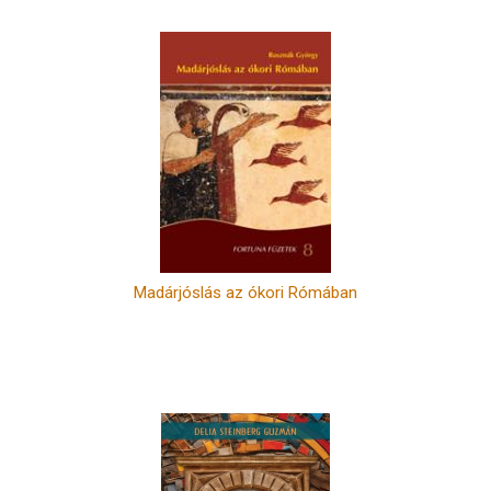
Madárjóslás az ókori Rómában