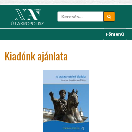
Ugrás
a
tartalomra
Főmenü
Kiadónk ajánlata