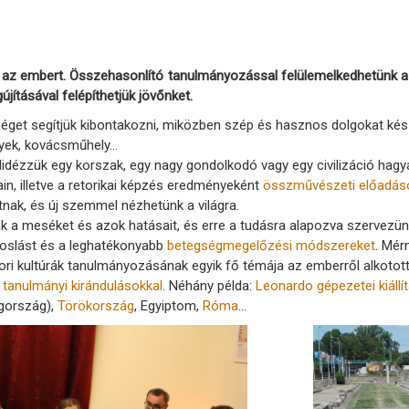
zi az embert. Összehasonlító tanulmányozással felülemelkedhetünk 
tásával felépíthetjük jövőnket.
get segítjük kibontakozni, miközben szép és hasznos dolgokat kés
yek, kovácsműhely…
elidézzük egy korszak, egy nagy gondolkodó vagy egy civilizáció hag
n, illetve a retorikai képzés eredményeként
összművészeti előadás
nak, és új szemmel nézhetünk a világra.
 a meséket és azok hatásait, és erre a tudásra alapozva szervezü
voslást és a leghatékonyabb
betegségmegelőzési módszereket
. Mér
kori kultúrák tanulmányozásának egyik fő témája az emberről alkotott
k
tanulmányi kirándulásokkal
. Néhány példa:
Leonardo gépezetei kiállí
gország),
Törökország
, Egyiptom,
Róma
…