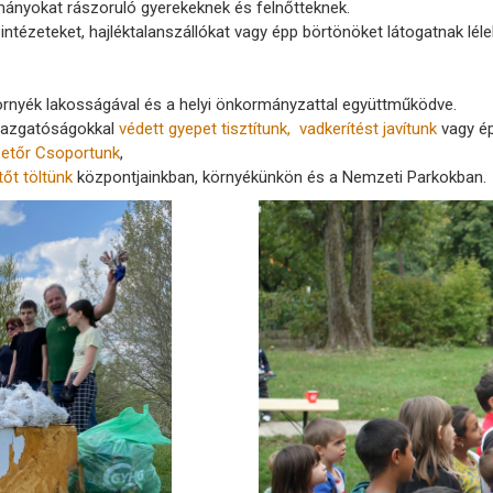
nyokat rászoruló gyerekeknek és felnőtteknek.
intézeteket, hajléktalanszállókat vagy épp börtönöket látogatnak l
örnyék lakosságával és a helyi önkormányzattal együttműködve.
gazgatóságokkal
védett gyepet tisztítunk,
vadkerítést javítunk
vagy é
zetőr Csoportunk
,
őt töltünk
központjainkban, környékünkön és a Nemzeti Parkokban.