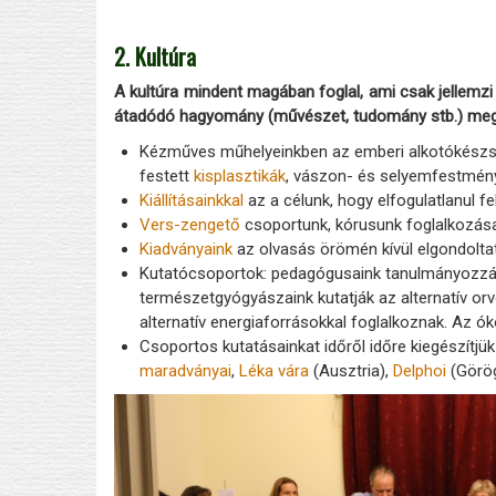
2. Kultúra
A kultúra mindent magában foglal, ami csak jellem
átadódó hagyomány (művészet, tudomány stb.) megújí
Kézműves műhelyeinkben az emberi alkotókészsé
festett
kisplasztikák
, vászon- és selyemfestmén
Kiállításainkkal
az a célunk, hogy elfogulatlanul f
Vers-zengető
csoportunk, kórusunk foglalkozásai
Kiadványaink
az olvasás örömén kívül elgondoltat
Kutatócsoportok: pedagógusaink tanulmányozzák
természetgyógyászaink kutatják az alternatív or
alternatív energiaforrásokkal foglalkoznak. Az ó
Csoportos kutatásainkat időről időre kiegészítjü
maradványai
,
Léka vára
(Ausztria),
Delphoi
(Görö