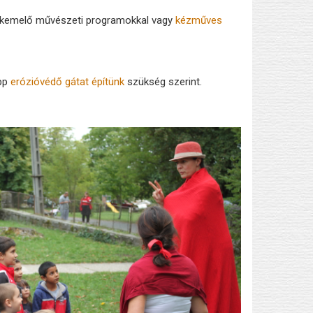
élekemelő művészeti programokkal vagy
kézműves
pp
erózióvédő gátat építünk
szükség szerint.