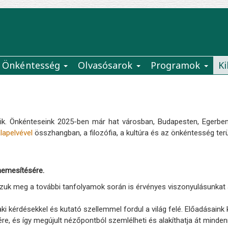
Önkéntesség
Olvasósarok
Programok
Ki
k. Önkénteseink 2025-ben már hat városban, Budapesten, Egerben,
lapelvével
összhangban, a filozófia, a kultúra és az önkéntesség terü
nemesítésére.
uk meg a további tanfolyamok során is érvényes viszonyulásunkat 
aki kérdésekkel és kutató szellemmel fordul a világ felé. Előadásaink
re, és így megújult nézőpontból szemlélheti és alakíthatja át mindenn