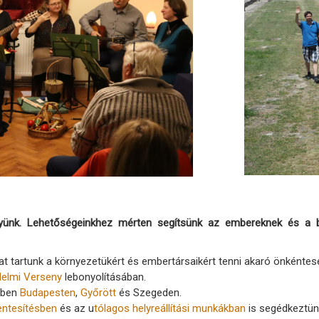
yünk. Lehetőségeinkhez mérten segítsünk az embereknek és a bo
kat tartunk a környezetükért és embertársaikért tenni akaró önkéntes
delmi Verseny
lebonyolításában.
sben
Budapesten
,
Győrött
és Szegeden.
ntesítésben
és az u
tólagos helyreállítási munkákban
is segédkeztün