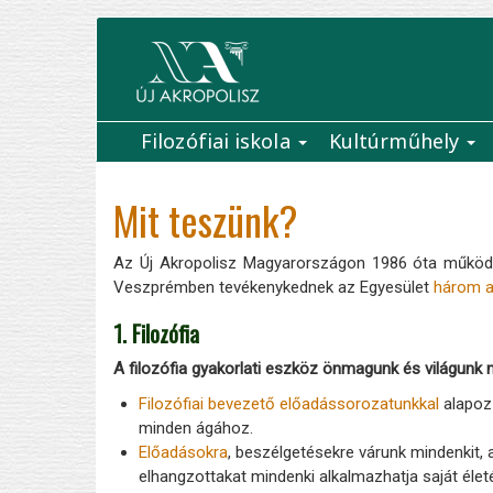
Ugrás
a
tartalomra
Filozófiai iskola
Kultúrműhely
Main
navigation
Mit teszünk?
Az Új Akropolisz Magyarországon 1986 óta működi
Veszprémben tevékenykednek az Egyesület
három a
1. Filozófia
A filozófia gyakorlati eszköz önmagunk és világunk 
Filozófiai bevezető előadássorozatunkkal
alapozz
minden ágához.
Előadásokra
, beszélgetésekre várunk mindenkit, 
elhangzottakat mindenki alkalmazhatja saját életé