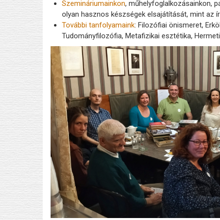
Szemináriumainkon
, műhelyfoglalkozásainkon, p
olyan hasznos készségek elsajátítását, mint az 
További tanfolyamaink
: Filozófiai önismeret, Erk
Tudományfilozófia, Metafizikai esztétika, Herm