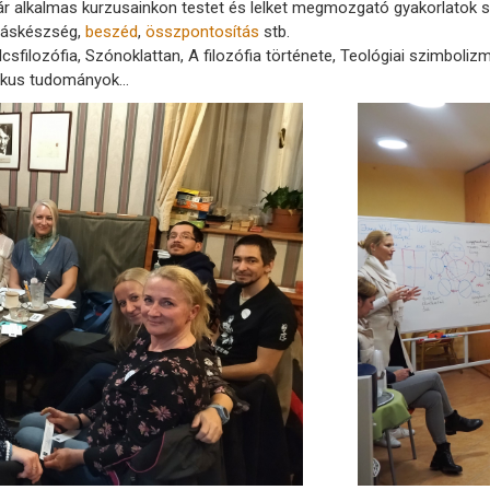
ár alkalmas kurzusainkon testet és lelket megmozgató gyakorlatok se
íráskészség,
beszéd
,
összpontosítás
stb.
ölcsfilozófia, Szónoklattan, A filozófia története, Teológiai szimbol
etikus tudományok…