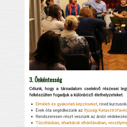
3. Önkéntesség
Célunk, hogy a társadalom cselekvő részesei leg
felkészülten fogadjuk a különböző élethelyzeteket.
Elméleti és gyakorlati képzéseket
, rövid kurzuso
Évek óta segédkezünk az
Ifjúsági Katasztrófavé
Rendszeresen részt veszünk az árvízi védekezé
Tűzoltásban
,
viharkárok elhárításában
,
veszélyme