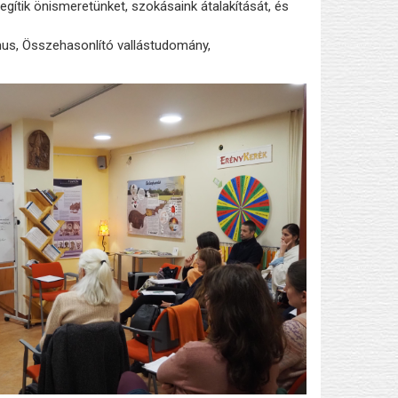
gítik önismeretünket, szokásaink átalakítását, és
izmus, Összehasonlító vallástudomány,