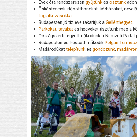
Évek óta rendszeresen
gyűjtünk
és
osztunk
adomá
Önkénteseink idősotthonokat, kórházakat, nevelő
foglalkozásokkal
.
Budapesten jó tíz éve takarítjuk a
Gellérthegyet
.
Parkokat
,
tavakat
és hegyeket tisztítunk meg a k
Országszerte együttműködünk a Nemzeti Park I
Budapesten és Pécsett működik
Polgári Termés
Madárodúkat
telepítünk
és
gondozunk
,
madáretet