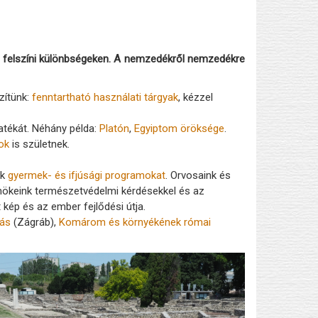
a felszíni különbségeken. A nemzedékről nemzedékre
zítünk:
fenntartható használati tárgyak
, kézzel
yatékát. Néhány példa:
Platón
,
Egyiptom öröksége
.
ok
is születnek.
nk
gyermek- és ifjúsági programokat
. Orvosaink és
nökeink természetvédelmi kérdésekkel és az
 kép és az ember fejlődési útja.
tás
(Zágráb),
Komárom és környékének római