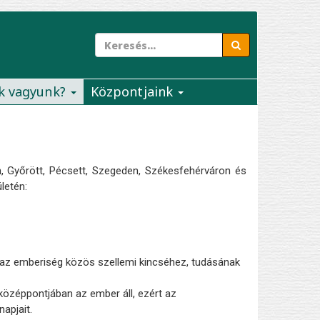
k vagyunk?
Központjaink
 Győrött, Pécsett, Szegeden, Székesfehérváron és
letén:
az emberiség közös szellemi kincséhez, tudásának
 középpontjában az ember áll, ezért az
apjait.