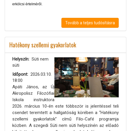
erkölcsi értelméről.
Tovább a teljes tudósításra
Hatékony szellemi gyakorlatok
Helyszín
Süti nem
süti
Időpont
2026.03.10.
18:00
Apáti János, az Új
Akropolisz Filozófiai
Iskola instruktora
2026. március 10-én este többször is jelentéssel teli
csendet teremtett a hallgatóság körében a “Hatékony
szellemi gyakorlatok” című Filo-Café programja
közben. A szegedi Süti nem süti helyszínén az előadó