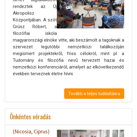
rendeztek az Új
Akropolisz
Központjában. A szót
Grúsz Róbert, a
filozófiai iskola
magyarországi elnöke vitte, aki beszámolt a tagoknak a
szervezet legutóbbi nemzetközi találkozóján
megismert projektekről, friss célokról, mint pl. a
Tudomány és filozófia nevű tervezett hazai és
nemzetközi konferenciáról, amelyet az elkövetkezendő
években terveznek életre hívni.
Tovább a teljes tudósításra
Önkéntes véradás
(Nicosia, Ciprus)