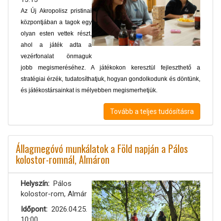
Az Új Akropolisz pristinai
központjában a tagok egy
olyan esten vettek részt,
ahol a játék adta a
vezérfonalat önmaguk
jobb megismeréséhez. A játékokon keresztül fejleszthető a
stratégiai érzék, tudatosíthatjuk, hogyan gondolkodunk és döntünk,
és játékostársainkat is mélyebben megismerhetjük.
Tovább a teljes tudósításra
Állagmegóvó munkálatok a Föld napján a Pálos
kolostor-romnál, Almáron
Helyszín
Pálos
kolostor-rom, Almár
Időpont
2026.04.25.
10:00