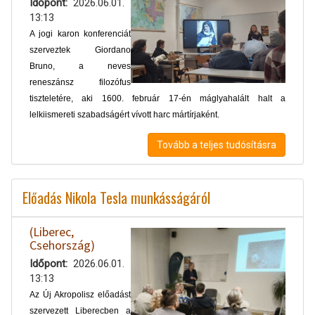
Időpont
2026.06.01.
13:13
A jogi karon konferenciát
szerveztek Giordano
Bruno, a neves
reneszánsz filozófus
tiszteletére, aki 1600. február 17-én máglyahalált halt a
lelkiismereti szabadságért vívott harc mártírjaként.
Tovább a teljes tudósításra
Előadás Nikola Tesla munkásságáról
(Liberec,
Csehország)
Időpont
2026.06.01.
13:13
Az Új Akropolisz előadást
szervezett Liberecben a