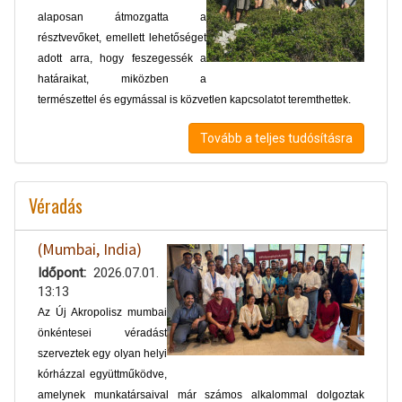
alaposan átmozgatta a
résztvevőket, emellett lehetőséget
adott arra, hogy feszegessék a
határaikat, miközben a
természettel és egymással is közvetlen kapcsolatot teremthettek.
Tovább a teljes tudósításra
Véradás
(Mumbai, India)
Időpont
2026.07.01.
13:13
Az Új Akropolisz mumbai
önkéntesei véradást
szerveztek egy olyan helyi
kórházzal együttműködve,
amelynek munkatársaival már számos alkalommal dolgoztak