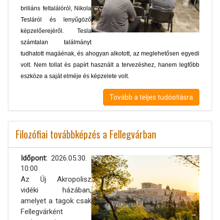
briliáns feltalálóról, Nikola
Tesláról és lenyűgöző
képzelőerejéről. Tesla
számtalan találmányt
tudhatott magáénak, és ahogyan alkotott, az meglehetősen egyedi
volt. Nem tollat és papírt használt a tervezéshez, hanem legfőbb
eszköze a saját elméje és képzelete volt.
Tovább a teljes tudósításra
Filozófiai továbbképzés a Fellegvárban
Időpont
2026.05.30.
10:00
Az Új Akropolisz
vidéki házában,
amelyet a tagok csak
Fellegvárként