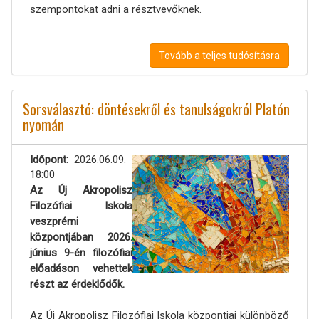
szempontokat adni a résztvevőknek.
Tovább a teljes tudósításra
Sorsválasztó: döntésekről és tanulságokról Platón
nyomán
Időpont
2026.06.09.
18:00
Az Új Akropolisz
Filozófiai Iskola
veszprémi
központjában 2026.
június 9-én filozófiai
előadáson vehettek
részt az érdeklődők.
Az Új Akropolisz Filozófiai Iskola központjai különböző