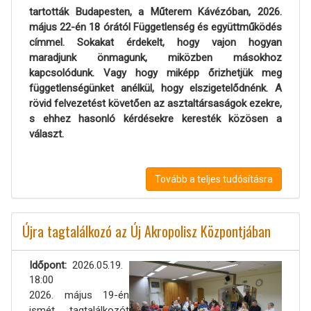
tartották Budapesten, a Műterem Kávézóban, 2026.
május 22-én 18 órától Függetlenség és együttműködés
címmel. Sokakat érdekelt, hogy vajon hogyan
maradjunk önmagunk, miközben másokhoz
kapcsolódunk. Vagy hogy miképp őrizhetjük meg
függetlenségünket anélkül, hogy elszigetelődnénk. A
rövid felvezetést követően az asztaltársaságok ezekre,
s ehhez hasonló kérdésekre keresték közösen a
választ.
Tovább a teljes tudósításra
Újra tagtalálkozó az Új Akropolisz Központjában
Időpont
2026.05.19.
18:00
2026. május 19-én
ismét tagtalálkozót