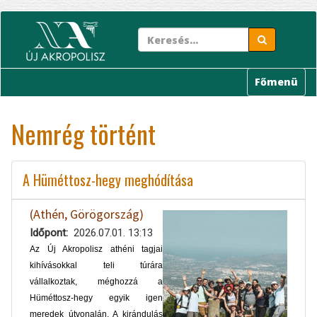
Ugrás
a
tartalomra
Főmenü
Nemrég történt
A Hüméttosz-hegy meghódítása
(Athén, Görögország)
Időpont
2026.07.01. 13:13
Az Új Akropolisz athéni tagjai
kihívásokkal teli túrára
vállalkoztak, méghozzá a
Hüméttosz-hegy egyik igen
meredek útvonalán. A kirándulás