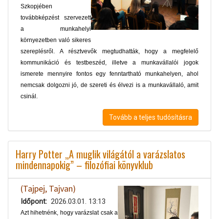
Szkopjében
továbbképzést szervezett
a munkahelyi
környezetben való sikeres
szereplésről. A résztvevők megtudhatták, hogy a megfelelő
kommunikáció és testbeszéd, illetve a munkavállalói jogok
ismerete mennyire fontos egy fenntartható munkahelyen, ahol
nemcsak dolgozni jó, de szereti és élvezi is a munkavállaló, amit
csinál.
Tovább a teljes tudósításra
Harry Potter „A muglik világától a varázslatos
mindennapokig” – filozófiai könyvklub
(Tajpej, Tajvan)
Időpont
2026.03.01. 13:13
Azt hihetnénk, hogy varázslat csak a