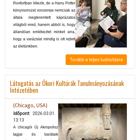
Roxfortban létezik, de a Harry Potter
könyvsorozat vonzereje nemcsak az
általa megteremtett káprázatos
világból ered, hanem abból is, hogy
állandóan emlékeztet minket arra,
hogy a varázslat mindig is ott rejlett
az életünkben.
Tovább a teljes tudósításra
Látogatás az Ókori Kultúrák Tanulmányozásának
Intézetében
(Chicago, USA)
Időpont
2026.03.01.
13:13
A chicagói Új Akropolisz
tagjai és barátaik