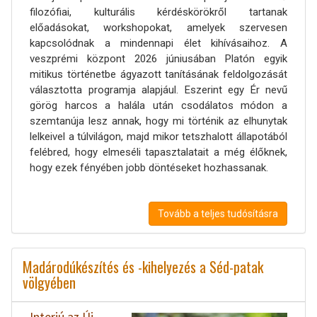
filozófiai, kulturális kérdéskörökről tartanak
előadásokat, workshopokat, amelyek szervesen
kapcsolódnak a mindennapi élet kihívásaihoz. A
veszprémi központ 2026 júniusában Platón egyik
mitikus történetbe ágyazott tanításának feldolgozását
választotta programja alapjául. Eszerint egy Ér nevű
görög harcos a halála után csodálatos módon a
szemtanúja lesz annak, hogy mi történik az elhunytak
lelkeivel a túlvilágon, majd mikor tetszhalott állapotából
felébred, hogy elmeséli tapasztalatait a még élőknek,
hogy ezek fényében jobb döntéseket hozhassanak.
Tovább a teljes tudósításra
Madárodúkészítés és -kihelyezés a Séd-patak
völgyében
Interjú az Új