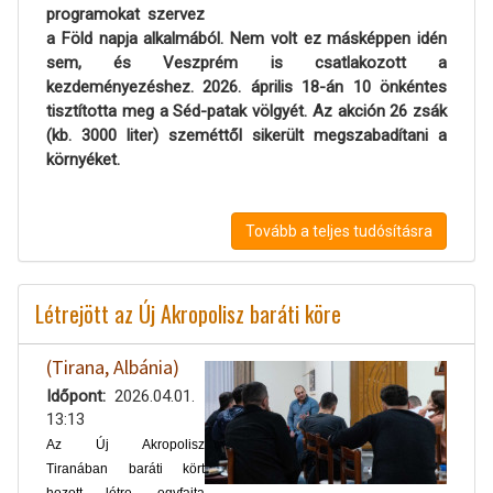
programokat szervez
a Föld napja alkalmából. Nem volt ez másképpen idén
sem, és Veszprém is csatlakozott a
kezdeményezéshez. 2026. április 18-án 10 önkéntes
tisztította meg a Séd-patak völgyét. Az akción 26 zsák
(kb. 3000 liter) szeméttől sikerült megszabadítani a
környéket.
Tovább a teljes tudósításra
Létrejött az Új Akropolisz baráti köre
(Tirana, Albánia)
Időpont
2026.04.01.
13:13
Az Új Akropolisz
Tiranában baráti kört