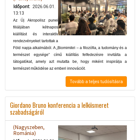
Időpont
2026.06.01.
13:13
Az Új Akropolisz punei
filiáljában kétnapos
kiállítást és interaktív
rendezvényeket tartottak a
Föld napja alkalmából. A „Biomimikri – a filozófia, a tudomány és a
természet egysége” című kiállítás felfedezésre invitálta a
látogatókat, amely azt mutatta be, hogy miként inspirálja a
természet működése az emberi innovációt.
Tovább a teljes tudósításra
Giordano Bruno konferencia a lelkiismeret
szabadságáról
(Nagyszeben,
Románia)