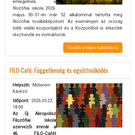
emlegetnek, a
filozófiai iskola 2026.
május 30-31-én már 52. alkalommal tartotta meg
filozófiai továbbképzését. Az eseményen az ország
több vidéki központjából és a Központból is érkeztek
résztvevők és instruktorok.
Tovább a teljes tudósításra
FILO-Café: Függetlenség és együttműködés
Helyszín
Műterem
Kávézó
Időpont
2026.05.22.
18:00
Az Új Akropolisz
Filozófiai Iskola
szervezői immár a
46. FILO-Cafét