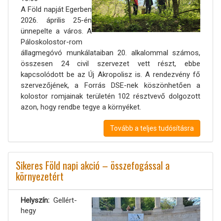
A Föld napját Egerben
2026. április 25-én
ünnepelte a város. A
Páloskolostor-rom
állagmegóvó munkálataiban 20. alkalommal számos,
összesen 24 civil szervezet vett részt, ebbe
kapcsolódott be az Új Akropolisz is. A rendezvény fő
szervezőjének, a Forrás DSE-nek köszönhetően a
kolostor romjainak területén 102 résztvevő dolgozott
azon, hogy rendbe tegye a környéket.
Tovább a teljes tudósításra
Sikeres Föld napi akció – összefogással a
környezetért
Helyszín
Gellért-
hegy