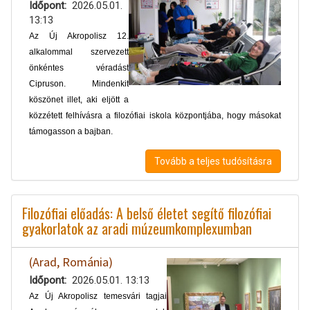
Időpont
2026.05.01.
13:13
Az Új Akropolisz 12.
alkalommal szervezett
önkéntes véradást
Cipruson. Mindenkit
köszönet illet, aki eljött a
közzétett felhívásra a filozófiai iskola központjába, hogy másokat
támogasson a bajban.
Tovább a teljes tudósításra
Filozófiai előadás: A belső életet segítő filozófiai
gyakorlatok az aradi múzeumkomplexumban
(Arad, Románia)
Időpont
2026.05.01. 13:13
Az Új Akropolisz temesvári tagjai