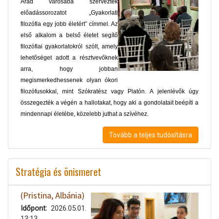
Arad városába szerveztek
előadássorozatot „Gyakorlati
filozófia egy jobb életért” címmel. Az
első alkalom a belső életet segítő
filozófiai gyakorlatokról szólt, amely
lehetőséget adott a résztvevőknek
arra, hogy jobban
megismerkedhessenek olyan ókori
filozófusokkal, mint Szókratész vagy Platón. A jelenlévők úgy
összegezték a végén a hallotakat, hogy aki a gondolatait beépíti a
mindennapi életébe, közelebb juthat a szívéhez.
Tovább a teljes tudósításra
Stratégia és önismeret
(Pristina, Albánia)
Időpont
2026.05.01.
13:13