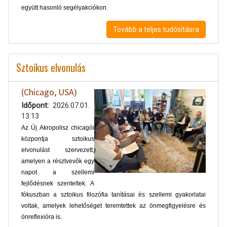
együtt hasonló segélyakciókon.
Tovább a teljes tudósításra
Sztoikus elvonulás
(Chicago, USA)
Időpont
2026.07.01.
13:13
Az Új Akropolisz chicagói
központja sztoikus
elvonulást szervezett,
amelyen a résztvevők egy
napot a szellemi
fejlődésnek szenteltek. A
fókuszban a sztoikus filozófia tanításai és szellemi gyakorlatai
voltak, amelyek lehetőséget teremtettek az önmegfigyelésre és
önreflexióra is.