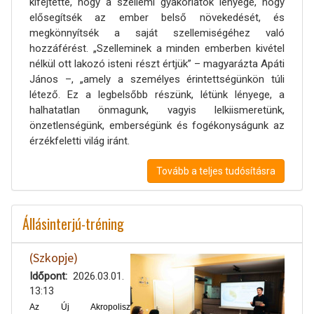
kifejtette, hogy a szellemi gyakorlatok lényege, hogy
elősegítsék az ember belső növekedését, és
megkönnyítsék a saját szellemiségéhez való
hozzáférést. „Szelleminek a minden emberben kivétel
nélkül ott lakozó isteni részt értjük” – magyarázta Apáti
János –, „amely a személyes érintettségünkön túli
létező. Ez a legbelsőbb részünk, létünk lényege, a
halhatatlan önmagunk, vagyis lelkiismeretünk,
önzetlenségünk, emberségünk és fogékonyságunk az
érzékfeletti világ iránt.
Tovább a teljes tudósításra
Állásinterjú-tréning
(Szkopje)
Időpont
2026.03.01.
13:13
Az Új Akropolisz