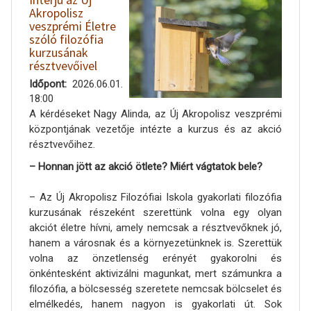
Akropolisz
veszprémi Életre
szóló filozófia
kurzusának
résztvevőivel
Időpont
2026.06.01.
18:00
A kérdéseket Nagy Alinda, az Új Akropolisz veszprémi
központjának vezetője intézte a kurzus és az akció
résztvevőihez.
– Honnan jött az akció ötlete? Miért vágtatok bele?
– Az Új Akropolisz Filozófiai Iskola gyakorlati filozófia
kurzusának részeként szerettünk volna egy olyan
akciót életre hívni, amely nemcsak a résztvevőknek jó,
hanem a városnak és a környezetünknek is. Szerettük
volna az önzetlenség erényét gyakorolni és
önkéntesként aktivizálni magunkat, mert számunkra a
filozófia, a bölcsesség szeretete nemcsak bölcselet és
elmélkedés, hanem nagyon is gyakorlati út. Sok