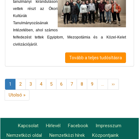
tanulmányi kiránduláson
vettek részt az Ókori
Kultúrák
Tanulmányozásának
Intézetében, ahol számos
felfedezést tettek Egyiptom, Mezopotámia és a Közel-Kelet
civilizációjáról.
Tovább a teljes tudósításra
Oldalszámozás
Jelenlegi
1
Page
2
Page
3
Page
4
Page
5
Page
6
Page
7
Page
8
Page
9
…
Következő
››
oldal
oldal
Utolsó
Utolsó »
oldal
Kapcsolat
Hírlevél
Facebook
Impresszum
Footer
Nemzetközi oldal
Nemzetközi hírek
Központjaink