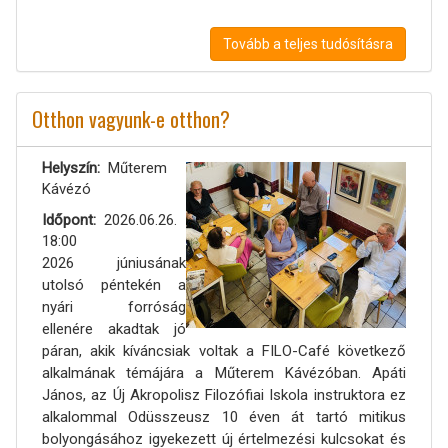
Tovább a teljes tudósításra
Otthon vagyunk-e otthon?
Helyszín
Műterem
Kávézó
Időpont
2026.06.26.
18:00
2026 júniusának
utolsó péntekén a
nyári forróság
ellenére akadtak jó
páran, akik kíváncsiak voltak a FILO-Café következő
alkalmának témájára a Műterem Kávézóban. Apáti
János, az Új Akropolisz Filozófiai Iskola instruktora ez
alkalommal Odüsszeusz 10 éven át tartó mitikus
bolyongásához igyekezett új értelmezési kulcsokat és