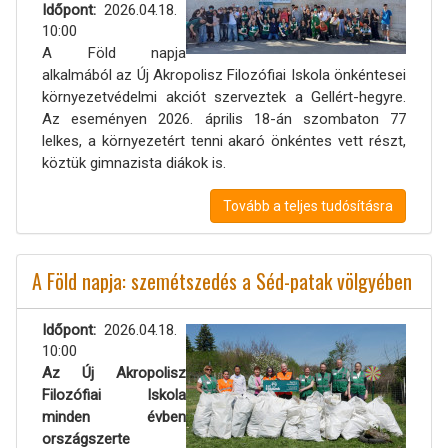
Időpont
2026.04.18.
10:00
A Föld napja
alkalmából az Új Akropolisz Filozófiai Iskola önkéntesei
környezetvédelmi akciót szerveztek a Gellért-hegyre.
Az eseményen 2026. április 18-án szombaton 77
lelkes, a környezetért tenni akaró önkéntes vett részt,
köztük gimnazista diákok is.
Tovább a teljes tudósításra
A Föld napja: szemétszedés a Séd-patak völgyében
Időpont
2026.04.18.
10:00
Az Új Akropolisz
Filozófiai Iskola
minden évben
országszerte