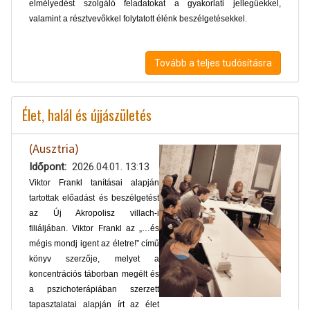
elmélyedést szolgáló feladatokat a gyakorlati jellegűekkel,
valamint a résztvevőkkel folytatott élénk beszélgetésekkel.
Tovább a teljes tudósításra
Élet, halál és újjászületés
(Ausztria)
Időpont
2026.04.01. 13:13
Viktor Frankl tanításai alapján
tartottak előadást és beszélgetést
az Új Akropolisz villach-i
filiáljában. Viktor Frankl az „…és
mégis mondj igent az életre!” című
könyv szerzője, melyet a
koncentrációs táborban megélt és
a pszichoterápiában szerzett
tapasztalatai alapján írt az élet