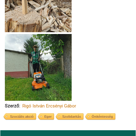
Szerző
Rigó István
Ercsényi Gábor
Szociális akció
Eger
Szolidaritás
Önkéntesség