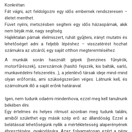
Konkrétan:
Fát vágni, azt feldolgozni egy idős embernek rendszeresen –
életet menthet.
Füvet nyírni, metszésben segíteni egy idős házaspárnak, akik
nem bírják már, nagy segítség.
Hajléktalan párnak élelmiszert, ruhát gyűjteni, irányt mutatni és
lehetőséget adni a feljebb lépéshez – visszatérést hozhat
számukra az utcáról, egy saját otthon megteremtéséhez.
A munkák során használt gépek (benzines fűnyírók,
motorfűrészek), szerszámok (hasító fejszék, kis balták, sarló,
munkavédelmi felszerelés...), a jelenlévő társak ideje mind-mind
olyan erőforrás, ami szükségszerűen véges. Látnunk kell, és
számolnunk illő a saját erőnk határaival.
Igen, nem tudunk odaérni mindenhova, ezzel meg kell tanulnunk
békében élni.
Egy értelmes és helyes ritmust azonban meg tudunk találni,
amiből születhet egy másik szép erő: az állandóság. Ezzel a
belátással lehetőségünk nyílik a mértékletesség alaperényének
ébresztésére, gyakorlására. Azaz folyamatosan ezért a négy