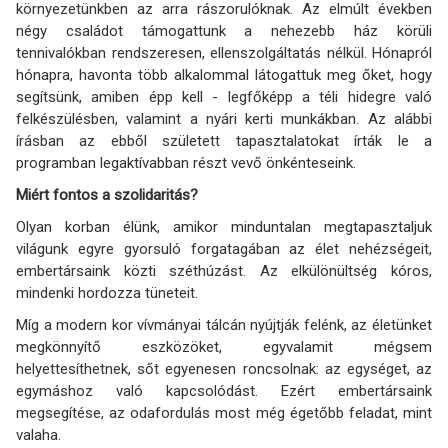
környezetünkben az arra rászorulóknak. Az elmúlt években
négy családot támogattunk a nehezebb ház körüli
tennivalókban rendszeresen, ellenszolgáltatás nélkül. Hónapról
hónapra, havonta több alkalommal látogattuk meg őket, hogy
segítsünk, amiben épp kell - legfőképp a téli hidegre való
felkészülésben, valamint a nyári kerti munkákban. Az alábbi
írásban az ebből született tapasztalatokat írták le a
programban legaktívabban részt vevő önkénteseink.
Miért fontos a szolidaritás?
Olyan korban élünk, amikor minduntalan megtapasztaljuk
világunk egyre gyorsuló forgatagában az élet nehézségeit,
embertársaink közti széthúzást. Az elkülönültség kóros,
mindenki hordozza tüneteit.
Míg a modern kor vívmányai tálcán nyújtják felénk, az életünket
megkönnyítő eszközöket, egyvalamit mégsem
helyettesíthetnek, sőt egyenesen roncsolnak: az egységet, az
egymáshoz való kapcsolódást. Ezért embertársaink
megsegítése, az odafordulás most még égetőbb feladat, mint
valaha.