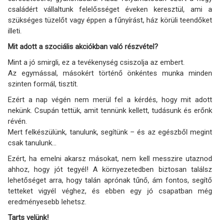
családért vállaltunk felelősséget éveken keresztül, ami a
szükséges tüzelőt vagy éppen a fűnyírást, ház körüli teendőket
illeti.
Mit adott a szociális akciókban való részvétel?
Mint a jó smirgli, ez a tevékenység csiszolja az embert.
Az egymással, másokért történő önkéntes munka minden
szinten formál, tisztít.
Ezért a nap végén nem merül fel a kérdés, hogy mit adott
nekünk. Csupán tettük, amit tennünk kellett, tudásunk és erőnk
révén.
Mert felkészülünk, tanulunk, segítünk – és az egészből megint
csak tanulunk...
Ezért, ha emelni akarsz másokat, nem kell messzire utaznod
ahhoz, hogy jót tegyél! A környezetedben biztosan találsz
lehetőséget arra, hogy talán aprónak tűnő, ám fontos, segítő
tetteket vigyél véghez, és ebben egy jó csapatban még
eredményesebb lehetsz.
Tarts velünk!