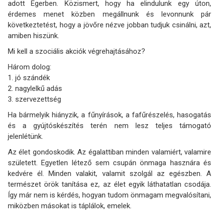
adott Egerben. Közismert, hogy ha elindulunk egy úton,
érdemes menet közben megállnunk és levonnunk pár
következtetést, hogy a jövőre nézve jobban tudjuk csinálni, azt,
amiben hiszünk.
Mi kell a szociális akciók végrehajtásához?
Három dolog:
1. jó szándék
2. nagylelkű adás
3. szervezettség
Ha bármelyik hiányzik, a fűnyírások, a fafűrészelés, hasogatás
és a gyújtóskészítés terén nem lesz teljes támogató
jelenlétünk.
Az élet gondoskodik. Az égalattiban minden valamiért, valamire
született. Egyetlen létező sem csupán önmaga hasznára és
kedvére él. Minden valakit, valamit szolgál az egészben. A
természet örök tanítása ez, az élet egyik láthatatlan csodája.
Így már nem is kérdés, hogyan tudom önmagam megvalósítani,
miközben másokat is táplálok, emelek.