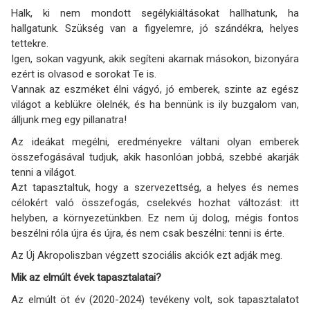
Halk, ki nem mondott segélykiáltásokat hallhatunk, ha
hallgatunk. Szükség van a figyelemre, jó szándékra, helyes
tettekre.
Igen, sokan vagyunk, akik segíteni akarnak másokon, bizonyára
ezért is olvasod e sorokat Te is.
Vannak az eszméket élni vágyó, jó emberek, szinte az egész
világot a keblükre ölelnék, és ha bennünk is ily buzgalom van,
álljunk meg egy pillanatra!
Az ideákat megélni, eredményekre váltani olyan emberek
összefogásával tudjuk, akik hasonlóan jobbá, szebbé akarják
tenni a világot.
Azt tapasztaltuk, hogy a szervezettség, a helyes és nemes
célokért való összefogás, cselekvés hozhat változást: itt
helyben, a környezetünkben. Ez nem új dolog, mégis fontos
beszélni róla újra és újra, és nem csak beszélni: tenni is érte.
Az Új Akropoliszban végzett szociális akciók ezt adják meg.
Mik az elmúlt évek tapasztalatai?
Az elmúlt öt év (2020-2024) tevékeny volt, sok tapasztalatot