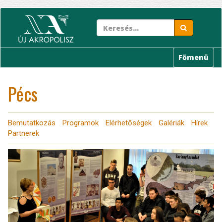
Ugrás
a
tartalomra
Főmenü
Pécs
Bemutatkozás
Programok
Elérhetőségek
Galériák
Hírek
Partnerek