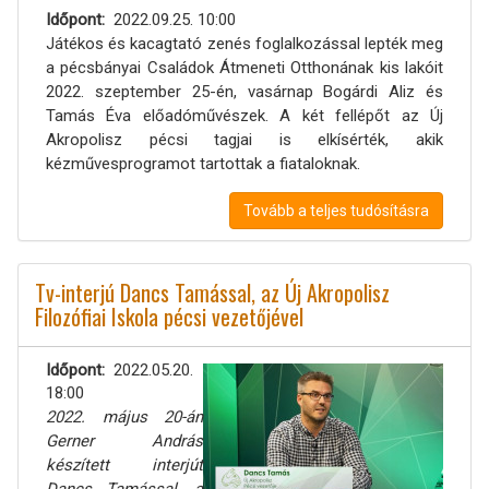
Időpont
2022.09.25. 10:00
Játékos és kacagtató zenés foglalkozással lepték meg
a pécsbányai Családok Átmeneti Otthonának kis lakóit
2022. szeptember 25-én, vasárnap Bogárdi Aliz és
Tamás Éva előadóművészek. A két fellépőt az Új
Akropolisz pécsi tagjai is elkísérték, akik
kézművesprogramot tartottak a fiataloknak.
Tovább a teljes tudósításra
Tv-interjú Dancs Tamással, az Új Akropolisz
Filozófiai Iskola pécsi vezetőjével
Időpont
2022.05.20.
18:00
2022. május 20-án
Gerner András
készített interjút