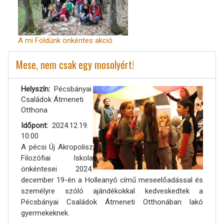
A mi Földünk önkéntes akció
Mese, nem csak egy mosolyért!
Helyszín
Pécsbányai
Családok Átmeneti
Otthona
Időpont
2024.12.19.
10:00
A pécsi Új Akropolisz
Filozófiai Iskola
önkéntesei 2024.
december 19-én a Holleanyó című meseelőadással és
személyre szóló ajándékokkal kedveskedtek a
Pécsbányai Családok Átmeneti Otthonában lakó
gyermekeknek.