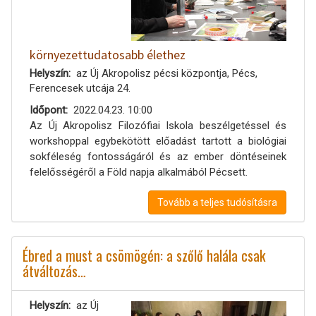
környezettudatosabb élethez
Helyszín
az Új Akropolisz pécsi központja, Pécs,
Ferencesek utcája 24.
Időpont
2022.04.23. 10:00
Az Új Akropolisz Filozófiai Iskola beszélgetéssel és
workshoppal egybekötött előadást tartott a biológiai
sokféleség fontosságáról és az ember döntéseinek
felelősségéről a Föld napja alkalmából Pécsett.
Tovább a teljes tudósításra
Ébred a must a csömögén: a szőlő halála csak
átváltozás…
Helyszín
az Új