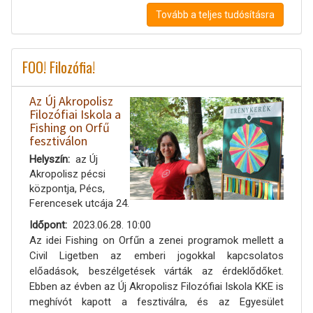
Tovább a teljes tudósításra
FOO! Filozófia!
Az Új Akropolisz
Filozófiai Iskola a
Fishing on Orfű
fesztiválon
Helyszín
az Új
Akropolisz pécsi
központja, Pécs,
Ferencesek utcája 24.
Időpont
2023.06.28. 10:00
Az idei Fishing on Orfűn a zenei programok mellett a
Civil Ligetben az emberi jogokkal kapcsolatos
előadások, beszélgetések várták az érdeklődőket.
Ebben az évben az Új Akropolisz Filozófiai Iskola KKE is
meghívót kapott a fesztiválra, és az Egyesület