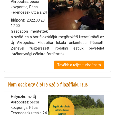
Akropolisz pécsi
központja, Pécs,
Ferencesek utcája 24.
Időpont
2022.03.20.
17:00
Gazdagon merítettek
a szőlő és a bor filozófiáját megörökítő literatúrából az
Új Akropolisz Filozófiai Iskola önkéntesei Pécsett.
Zenével fűszerezett irodalmi estjük bevételét
jótékonysági célokra fordították.
Tovább a teljes tudósításra
Nem csak egy életre szóló filozófiakurzus
Helyszín
az Új
Akropolisz pécsi
központja, Pécs,
Ferencesek utcája 24.