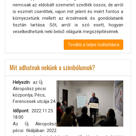
nemcsak az eldobált szemetet szedték össze, de arról
is eszmét cseréltek, vajon mit jelent és miért fontos a
környezetünk mellett az érzelmeink és gondolataink
tisztán tartása. Sőt, arról is szó esett, hogyan
veselkedhetünk neki belső világunk megszépítésének.
Tovább a teljes tudósításra
Mit adhatnak nekünk a szimbólumok?
Helyszín
az Új
Akropolisz pécsi
központja, Pécs,
Ferencesek utcája 24.
Időpont
2022.11.25.
18:00
Az Új Akropolisz
pécsi filiáljában 2022