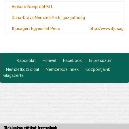
Biokom Nonprofit Kft.
Duna-Dráva Nemzeti Park Igazgatóság
Ifjúságért Egyesület Pécs
http://www.ifjusager
Kapcsolat
Hírlevél
Facebook
Impresszum
Footer
Nemzetközi oldal
Nemzetközi hírek
Központjaink
Lábléc2
menu
világszerte
Oldalunkon sütiket használunk.