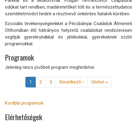
Parkkal és a Biokommal. Polgári Természetőr csapatunk
odúkat tart rendben, madáretetőket tölt és a természettudatos
szemléletmódot hirdeti a résztvevő önkéntes fiatalok körében.
Szociális tevékenységeinkkel a Pécsbányai Családok Átmeneti
Otthonában élő hátrányos helyzetű családokat rendszeresen
segítjük gyerekruhákkal és játékokkal, gyerekeknek szóló
programokkal.
Programok
Jelenleg nincs jövőbeli program meghirdetve.
Oldalszámozás
Jelenlegi
1
Page
2
Page
3
Következő
Következő ›
Utolsó
Utolsó »
oldal
oldal
oldal
Korábbi programok
Elérhetőségek