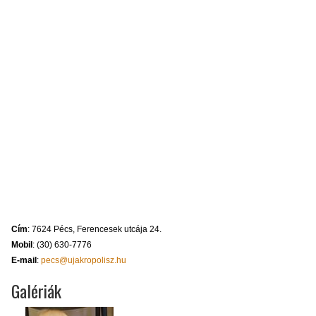
Cím
: 7624 Pécs, Ferencesek utcája 24.
Mobil
: (30) 630-7776
E-mail
:
pecs@ujakropolisz.hu
Galériák