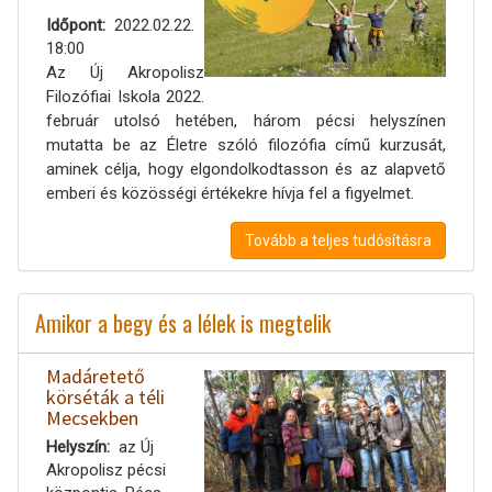
Időpont
2022.02.22.
18:00
Az Új Akropolisz
Filozófiai Iskola 2022.
február utolsó hetében, három pécsi helyszínen
mutatta be az Életre szóló filozófia című kurzusát,
aminek célja, hogy elgondolkodtasson és az alapvető
emberi és közösségi értékekre hívja fel a figyelmet.
Tovább a teljes tudósításra
Amikor a begy és a lélek is megtelik
Madáretető
körséták a téli
Mecsekben
Helyszín
az Új
Akropolisz pécsi