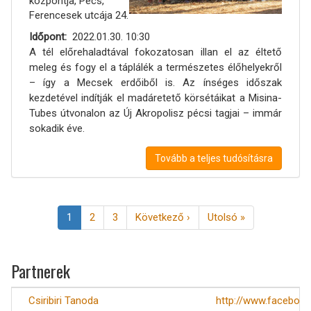
központja, Pécs,
Ferencesek utcája 24.
Időpont
2022.01.30. 10:30
A tél előrehaladtával fokozatosan illan el az éltető
meleg és fogy el a táplálék a természetes élőhelyekről
– így a Mecsek erdőiből is. Az ínséges időszak
kezdetével indítják el madáretető körsétáikat a Misina-
Tubes útvonalon az Új Akropolisz pécsi tagjai – immár
sokadik éve.
Tovább a teljes tudósításra
Oldalszámozás
Jelenlegi
1
Page
2
Page
3
Következő
Következő ›
Utolsó
Utolsó »
oldal
oldal
oldal
Partnerek
Csiribiri Tanoda
http://www.facebook