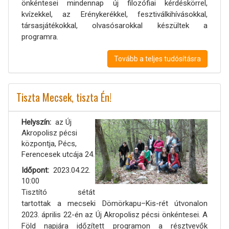
önkéntesei mindennap új filozófiai kérdéskörrel,
kvízekkel, az Erénykerékkel, fesztiválkihívásokkal,
társasjátékokkal, olvasósarokkal készültek a
programra.
Tovább a teljes tudósításra
Tiszta Mecsek, tiszta Én!
Helyszín
az Új
Akropolisz pécsi
központja, Pécs,
Ferencesek utcája 24.
Időpont
2023.04.22.
10:00
Tisztító sétát
tartottak a mecseki Dömörkapu–Kis-rét útvonalon
2023. április 22-én az Új Akropolisz pécsi önkéntesei. A
Föld napjára időzített programon a résztvevők