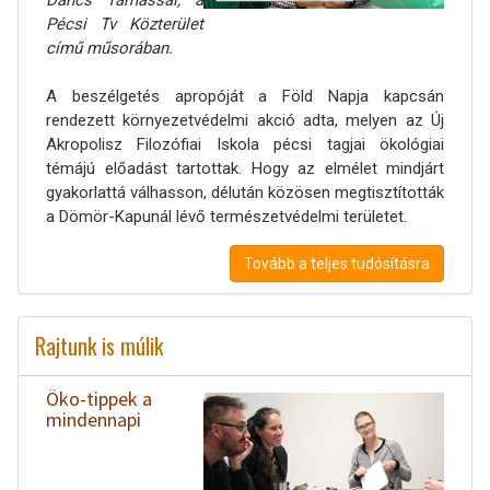
Dancs Tamással, a
Pécsi Tv Közterület
című műsorában.
A beszélgetés apropóját a Föld Napja kapcsán
rendezett környezetvédelmi akció adta, melyen az Új
Akropolisz Filozófiai Iskola pécsi tagjai ökológiai
témájú előadást tartottak. Hogy az elmélet mindjárt
gyakorlattá válhasson, délután közösen megtisztították
a Dömör-Kapunál lévő természetvédelmi területet.
Tovább a teljes tudósításra
Rajtunk is múlik
Öko-tippek a
mindennapi