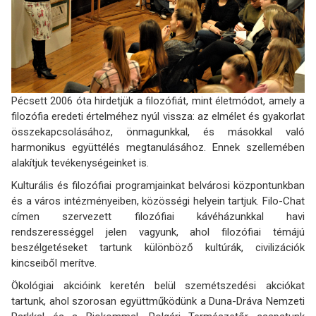
Pécsett 2006 óta hirdetjük a filozófiát, mint életmódot, amely a
filozófia eredeti értelméhez nyúl vissza: az elmélet és gyakorlat
összekapcsolásához, önmagunkkal, és másokkal való
harmonikus együttélés megtanulásához. Ennek szellemében
alakítjuk tevékenységeinket is.
Kulturális és filozófiai programjainkat belvárosi központunkban
és a város intézményeiben, közösségi helyein tartjuk. Filo-Chat
címen szervezett filozófiai kávéházunkkal havi
rendszerességgel jelen vagyunk, ahol filozófiai témájú
beszélgetéseket tartunk különböző kultúrák, civilizációk
kincseiből merítve.
Ökológiai akcióink keretén belül szemétszedési akciókat
tartunk, ahol szorosan együttműködünk a Duna-Dráva Nemzeti