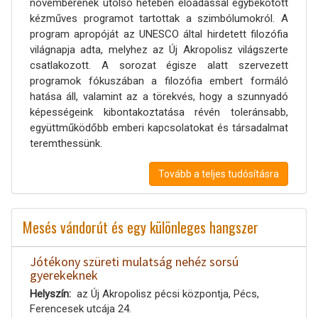
novemberének utolsó hetében előadással egybekötött
kézműves programot tartottak a szimbólumokról. A
program apropóját az UNESCO által hirdetett filozófia
világnapja adta, melyhez az Új Akropolisz világszerte
csatlakozott. A sorozat égisze alatt szervezett
programok fókuszában a filozófia embert formáló
hatása áll, valamint az a törekvés, hogy a szunnyadó
képességeink kibontakoztatása révén toleránsabb,
együttműködőbb emberi kapcsolatokat és társadalmat
teremthessünk.
Tovább a teljes tudósításra
Mesés vándorút és egy különleges hangszer
Jótékony szüreti mulatság nehéz sorsú
gyerekeknek
Helyszín
az Új Akropolisz pécsi központja, Pécs,
Ferencesek utcája 24.