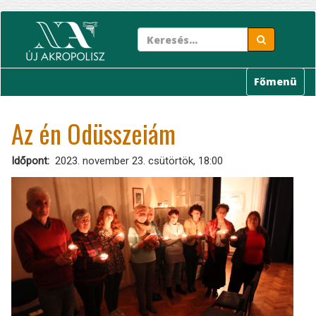
Ugrás
a
tartalomra
Főmenü
Az én Odüsszeiám
Időpont
2023. november 23. csütörtök, 18:00