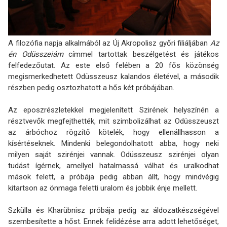
A filozófia napja alkalmából az Új Akropolisz győri filiáljában
Az
én Odüsszeiám
címmel tartottak beszélgetést és játékos
felfedezőutat. Az este első felében a 20 fős közönség
megismerkedhetett Odüsszeusz kalandos életével, a második
részben pedig osztozhatott a hős két próbájában.
Az eposzrészletekkel megjelenített Szirének helyszínén a
résztvevők megfejthették, mit szimbolizálhat az Odüsszeuszt
az árbóchoz rögzítő kötelék, hogy ellenállhasson a
kísértéseknek. Mindenki belegondolhatott abba, hogy neki
milyen saját szirénjei vannak. Odüsszeusz szirénjei olyan
tudást ígérnek, amellyel hatalmassá válhat és uralkodhat
mások felett, a próbája pedig abban állt, hogy mindvégig
kitartson az önmaga feletti uralom és jobbik énje mellett.
Szkülla és Kharübnisz próbája pedig az áldozatkészségével
szembesítette a hőst. Ennek felidézése arra adott lehetőséget,