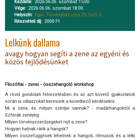
Kezdete
2026.06.06. szombat 15:00
Vége
2026.06.06. szombat 18:00
Helyszín
Eger, Törvényház utca 25. fszt. 2.
Részvételi díj
2000 Ft
Lelkünk dallama
avagy hogyan segíti a zene az egyéni és
közös fejlődésünket
Filozófiai - zenei - összehangoló workshop
A rövid gondolati felvezetésben és az azt követő gyakorlatok
során is válaszokat keresünk a következő kérdésekre:
Mi a zene, és milyen szintjei vannak? - madárhangoktól a
Szférák zenéjéig
Milyen törvényszerűségeket rejt a zene?
Hogyan hatnak ránk a hangok?
Milyen összefüggések lehetnek a hangok, ritmusok és a lelki