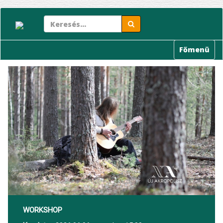
Ugrás
a
tartalomra
Főmenü
WORKSHOP