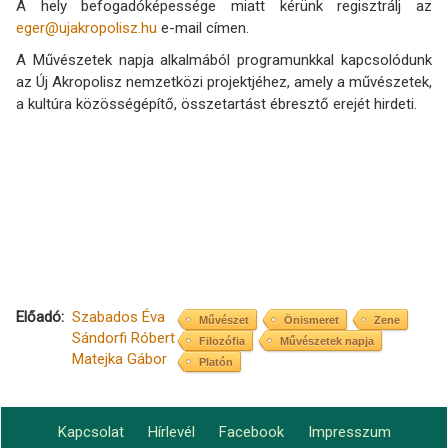
A hely befogadóképessége miatt kérünk regisztrálj az
eger@ujakropolisz.hu
e-mail címen.
A Művészetek napja alkalmából programunkkal kapcsolódunk
az Új Akropolisz nemzetközi projektjéhez, amely a művészetek,
a kultúra közösségépítő, összetartást ébresztő erejét hirdeti.
Előadó
Szabados Éva
Művészet
Önismeret
Zene
Sándorfi Róbert
Filozófia
Művészetek napja
Matejka Gábor
Platón
Kapcsolat
Hírlevél
Facebook
Impresszum