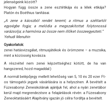
jelenségeink között?
Hogyan függ össze a zene esztétikája és a lélek etikája?
Platón és Boëthius tanításai.
„A zene a káoszból rendet teremt; a ritmus a széttartót
egységbe fogja; a melódia a megszakítottat folytonossá
varázsolja; a harmónia az össze nem illőket összeegyezteti.”
Yehudi Menuhin
Gyakorlatok:
zenei hatásvizsgálat, ritmusjátékok és örömzene – a muzsika,
mint a közösség kovásza.
A részvétel nem zenei képzettséghez kötött, de ha van
hangszered, hozd magaddal:)
A normál belépőjegy mellett lehetőség van 5, 10 és 20 ezer Ft-
os támogatói jegyek vásárlására is a helyszínen. A bevételt a
Füzesabonyi Zeneiskolának ajánljuk fel, ahol a nyári zenetábor
kerül majd megrendezésre a felajánlások révén: a Füzesabony
Zeneoktatásáért Alapítvány igazán jó célra fordítja a bevételt.