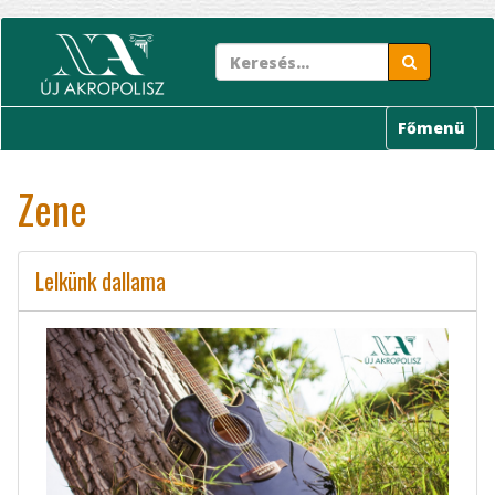
Ugrás
a
tartalomra
Főmenü
Zene
Lelkünk dallama