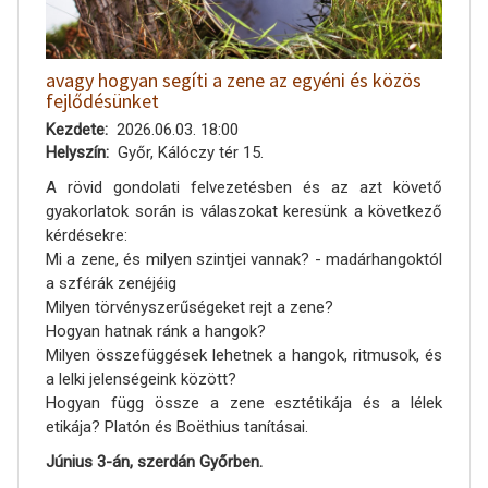
avagy hogyan segíti a zene az egyéni és közös
fejlődésünket
Kezdete
2026.06.03. 18:00
Helyszín
Győr, Kálóczy tér 15.
A rövid gondolati felvezetésben és az azt követő
gyakorlatok során is válaszokat keresünk a következő
kérdésekre:
Mi a zene, és milyen szintjei vannak? - madárhangoktól
a szférák zenéjéig
Milyen törvényszerűségeket rejt a zene?
Hogyan hatnak ránk a hangok?
Milyen összefüggések lehetnek a hangok, ritmusok, és
a lelki jelenségeink között?
Hogyan függ össze a zene esztétikája és a lélek
etikája? Platón és Boëthius tanításai.
Június 3-án, szerdán Győrben.