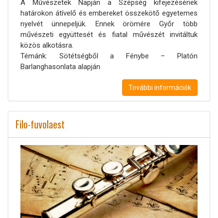
A Művészetek Napján a Szépség kifejezésének
határokon átívelő és embereket összekötő egyetemes
nyelvét ünnepeljük. Ennek örömére Győr több
művészeti együttesét és fiatal művészét invitáltuk
közös alkotásra.
Témánk: Sötétségből a Fénybe – Platón
Barlanghasonlata alapján
További információk
Filo-fuvolaest