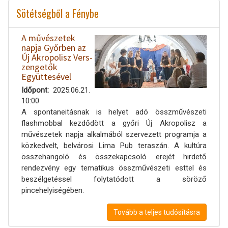
Sötétségből a Fénybe
A művészetek
napja Győrben az
Új Akropolisz Vers-
zengetők
Együttesével
Időpont
2025.06.21.
10:00
A spontaneitásnak is helyet adó összművészeti
flashmobbal kezdődött a győri Új Akropolisz a
művészetek napja alkalmából szervezett programja a
közkedvelt, belvárosi Lima Pub teraszán. A kultúra
összehangoló és összekapcsoló erejét hirdető
rendezvény egy tematikus összművészeti esttel és
beszélgetéssel folytatódott a söröző
pincehelyiségében.
Tovább a teljes tudósításra