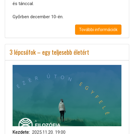
és tánccal.
Győrben december 10-én.
További információk
3 lépcsőfok – egy teljesebb életért
Kezdete
2025.11.20. 19:00