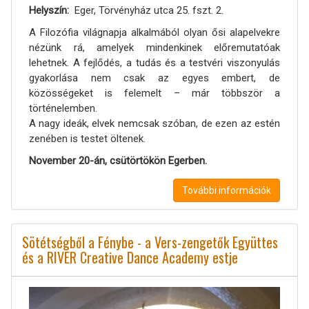
Helyszín
Eger, Törvényház utca 25. fszt. 2.
A Filozófia világnapja alkalmából olyan ősi alapelvekre
nézünk rá, amelyek mindenkinek előremutatóak
lehetnek. A fejlődés, a tudás és a testvéri viszonyulás
gyakorlása nem csak az egyes embert, de
közösségeket is felemelt – már többször a
történelemben.
A nagy ideák, elvek nemcsak szóban, de ezen az estén
zenében is testet öltenek.
November 20-án, csütörtökön Egerben.
További információk
Sötétségből a Fénybe - a Vers-zengetők Együttes
és a RIVER Creative Dance Academy estje