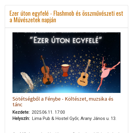
Ezer úton egyfelé - Flashmob és összművészeti est
a Művészetek napján
Sötétségből a Fénybe - Költészet, muzsika és
tánc
Kezdete
2025.06.11. 17:00
Helyszín
Lima Pub & Hostel Győr, Arany János u. 13.