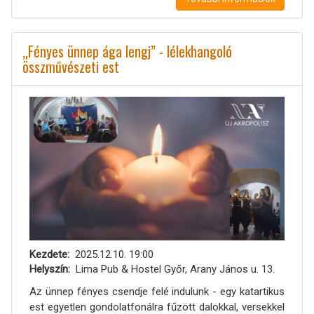
„Fényes ünnep ága lengj” - lélekhangoló
összművészeti est
Kezdete
2025.12.10. 19:00
Helyszín
Lima Pub & Hostel Győr, Arany János u. 13.
Az ünnep fényes csendje felé indulunk - egy katartikus
est egyetlen gondolatfonálra fűzött dalokkal, versekkel