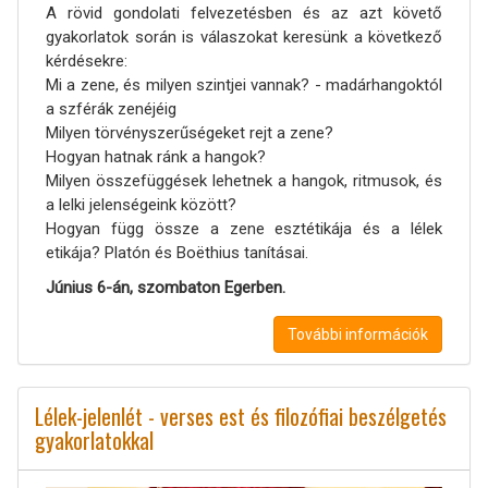
A rövid gondolati felvezetésben és az azt követő
gyakorlatok során is válaszokat keresünk a következő
kérdésekre:
Mi a zene, és milyen szintjei vannak? - madárhangoktól
a szférák zenéjéig
Milyen törvényszerűségeket rejt a zene?
Hogyan hatnak ránk a hangok?
Milyen összefüggések lehetnek a hangok, ritmusok, és
a lelki jelenségeink között?
Hogyan függ össze a zene esztétikája és a lélek
etikája? Platón és Boëthius tanításai.
Június 6-án, szombaton Egerben.
További információk
Lélek-jelenlét - verses est és filozófiai beszélgetés
gyakorlatokkal