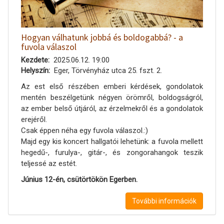
Hogyan válhatunk jobbá és boldogabbá? - a
fuvola válaszol
Kezdete
2025.06.12. 19:00
Helyszín
Eger, Törvényház utca 25. fszt. 2.
Az est első részében emberi kérdések, gondolatok
mentén beszélgetünk négyen örömről, boldogságról,
az ember belső útjáról, az érzelmekről és a gondolatok
erejéről.
Csak éppen néha egy fuvola válaszol.:)
Majd egy kis koncert hallgatói lehetünk: a fuvola mellett
hegedű-, furulya-, gitár-, és zongorahangok teszik
teljessé az estét.
Június 12-én, csütörtökön Egerben.
További információk