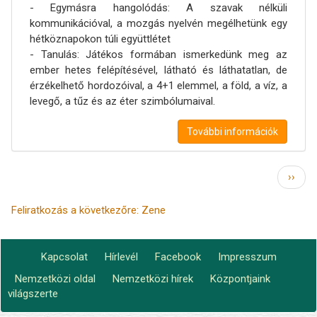
- Egymásra hangolódás: A szavak nélküli
kommunikációval, a mozgás nyelvén megélhetünk egy
hétköznapokon túli együttlétet
- Tanulás: Játékos formában ismerkedünk meg az
ember hetes felépítésével, látható és láthatatlan, de
érzékelhető hordozóival, a 4+1 elemmel, a föld, a víz, a
levegő, a tűz és az éter szimbólumaival.
További információk
Oldalszámozás
Követ
››
oldal
Feliratkozás a következőre: Zene
Kapcsolat
Hírlevél
Facebook
Impresszum
Footer
Nemzetközi oldal
Nemzetközi hírek
Központjaink
Lábléc2
menu
világszerte