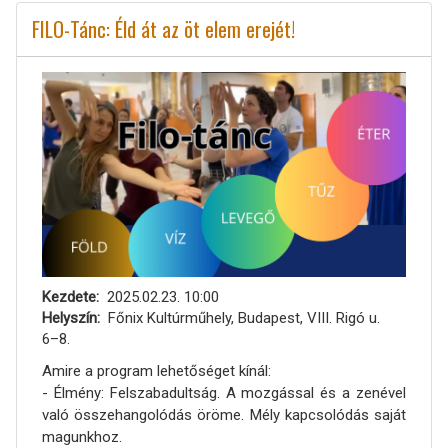
FILO-Tánc: Éld át az öt elem erejét!
Kezdete
2025.02.23. 10:00
Helyszín
Főnix Kultúrműhely, Budapest, VIII. Rigó u.
6–8.
Amire a program lehetőséget kínál:
- Élmény: Felszabadultság. A mozgással és a zenével
való összehangolódás öröme. Mély kapcsolódás saját
magunkhoz.