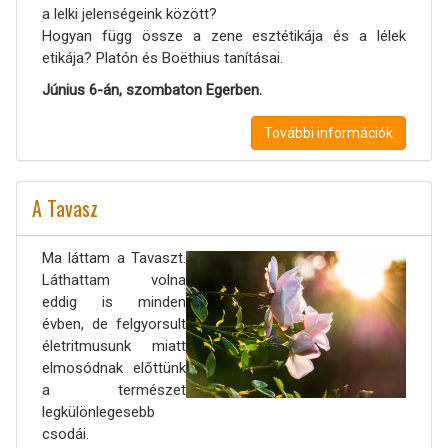
a lelki jelenségeink között?
Hogyan függ össze a zene esztétikája és a lélek
etikája? Platón és Boëthius tanításai.
Június 6-án, szombaton Egerben.
További információk
A Tavasz
Ma láttam a Tavaszt.
Láthattam volna
eddig is minden
évben, de felgyorsult
életritmusunk miatt
elmosódnak előttünk
a természet
legkülönlegesebb
csodái.