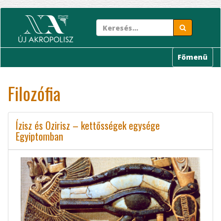
Ugrás
a
tartalomra
Főmenü
Filozófia
Ízisz és Ozirisz – kettősségek egysége
Egyiptomban