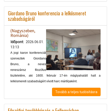
Giordano Bruno konferencia a lelkiismeret
szabadságáról
(Nagyszeben,
Románia)
Időpont
2026.06.01.
13:13
A jogi karon konferenciát
szerveztek Giordano
Bruno, a neves
reneszánsz filozófus
tiszteletére, aki 1600. február 17-én máglyahalált halt a
lelkiismereti szabadságért vívott harc mártírjaként.
Tovább a teljes tudósításra
Filozófiai továbbképzés a Fellegvárban