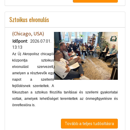
Sztoikus elvonulás
(Chicago, USA)
Időpont
2026.07.01.
13:13
Az Új Akropolisz chicagói
központja sztoikus
elvonulást szervezett,
amelyen a résztvevők egy
napot a szellemi
fejlődésnek szenteltek. A
fókuszban a sztoikus filozófia tanításai és szellemi gyakorlatai
voltak, amelyek lehetőséget teremtettek az önmegfigyelésre és
önreflexióra is.
Tovább a teljes tudósításra