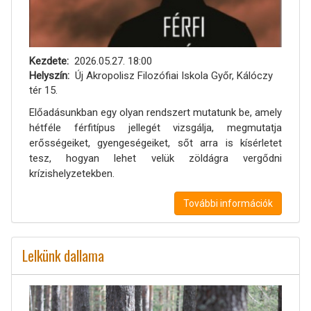
Kezdete
2026.05.27. 18:00
Helyszín
Új Akropolisz Filozófiai Iskola Győr, Kálóczy
tér 15.
Előadásunkban egy olyan rendszert mutatunk be, amely
hétféle férfitípus jellegét vizsgálja, megmutatja
erősségeiket, gyengeségeiket, sőt arra is kísérletet
tesz, hogyan lehet velük zöldágra vergődni
krízishelyzetekben.
További információk
Lelkünk dallama