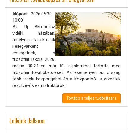
Időpont
2026.05.30.
10:00
Az Új Akropolisz
vidéki házában,
amelyet a tagok csak
Fellegvárként
emlegetnek, a
filozófiai iskola 2026.
május 30-31-én már 52. alkalommal tartotta meg
filozófiai továbbképzését. Az eseményen az ország
több vidéki központjából és a Központból is érkeztek
résztvevők és instruktorok.
Tovább a teljes tudósításra
Lelkünk dallama