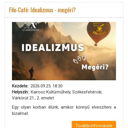
Filo-Café: Idealizmus - megéri?
Kezdete
2026.09.25. 18:30
Helyszín
Kairosz Kultúrműhely, Székesfehérvár,
Várkörút 21., 2. emelet
Egy olyan korban élünk, amikor könnyű elveszíteni a
bizalmat.
További információk