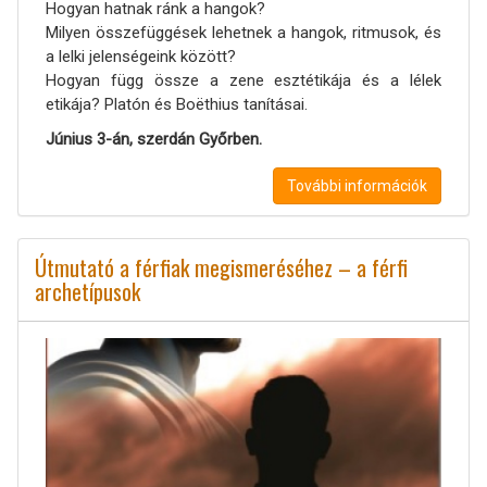
Hogyan hatnak ránk a hangok?
Milyen összefüggések lehetnek a hangok, ritmusok, és
a lelki jelenségeink között?
Hogyan függ össze a zene esztétikája és a lélek
etikája? Platón és Boëthius tanításai.
Június 3-án, szerdán Győrben.
További információk
Útmutató a férfiak megismeréséhez – a férfi
archetípusok