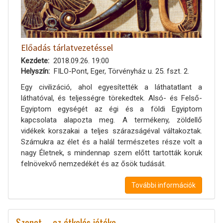
Előadás tárlatvezetéssel
Kezdete
2018.09.26. 19:00
Helyszín
FILO-Pont, Eger, Törvényház u. 25. fszt. 2.
Egy civilizáció, ahol egyesítették a láthatatlant a
láthatóval, és teljességre törekedtek. Alsó- és Felső-
Egyiptom egységét az égi és a földi Egyiptom
kapcsolata alapozta meg. A termékeny, zöldellő
vidékek korszakai a teljes szárazságéval váltakoztak.
Számukra az élet és a halál természetes része volt a
nagy Életnek, s mindennap szem előtt tartották koruk
felnövekvő nemzedékét és az ősök tudását.
További információk
Szenet – az átkelés játéka