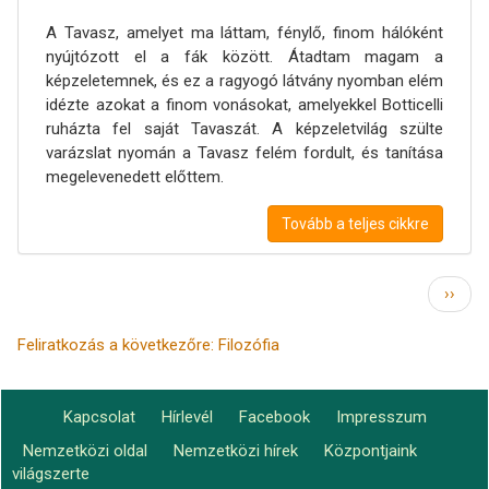
A Tavasz, amelyet ma láttam, fénylő, finom hálóként
nyújtózott el a fák között. Átadtam magam a
képzeletemnek, és ez a ragyogó látvány nyomban elém
idézte azokat a finom vonásokat, amelyekkel Botticelli
ruházta fel saját Tavaszát. A képzeletvilág szülte
varázslat nyomán a Tavasz felém fordult, és tanítása
megelevenedett előttem.
Tovább a teljes cikkre
Oldalszámozás
Követ
››
oldal
Feliratkozás a következőre: Filozófia
Kapcsolat
Hírlevél
Facebook
Impresszum
Footer
Nemzetközi oldal
Nemzetközi hírek
Központjaink
Lábléc2
menu
világszerte