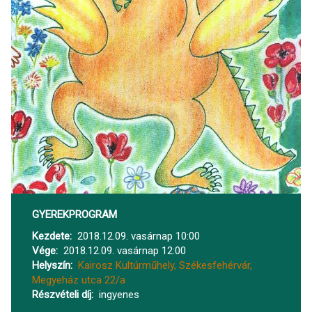
GYEREKPROGRAM
Kezdete
2018.12.09. vasárnap 10:00
Vége
2018.12.09. vasárnap 12:00
Helyszín
Kairosz Kultúrműhely, Székesfehérvár,
Megyeház utca 22/a
Részvételi díj
ingyenes