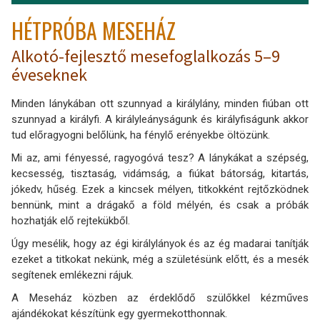
HÉTPRÓBA MESEHÁZ
Alkotó-fejlesztő mesefoglalkozás 5–9
éveseknek
Minden lánykában ott szunnyad a királylány, minden fiúban ott
szunnyad a királyfi. A királyleányságunk és királyfiságunk akkor
tud előragyogni belőlünk, ha fénylő erényekbe öltözünk.
Mi az, ami fényessé, ragyogóvá tesz? A lánykákat a szépség,
kecsesség, tisztaság, vidámság, a fiúkat bátorság, kitartás,
jókedv, hűség. Ezek a kincsek mélyen, titkokként rejtőzködnek
bennünk, mint a drágakő a föld mélyén, és csak a próbák
hozhatják elő rejtekükből.
Úgy mesélik, hogy az égi királylányok és az ég madarai tanítják
ezeket a titkokat nekünk, még a születésünk előtt, és a mesék
segítenek emlékezni rájuk.
A Meseház közben az érdeklődő szülőkkel kézműves
ajándékokat készítünk egy gyermekotthonnak.