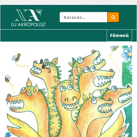
Ugrás
a
tartalomra
Főmenü