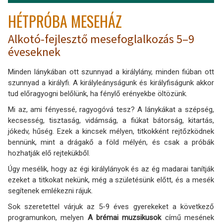
HÉTPRÓBA MESEHÁZ
Alkotó-fejlesztő mesefoglalkozás 5–9
éveseknek
Minden lánykában ott szunnyad a királylány, minden fiúban ott
szunnyad a királyfi. A királyleányságunk és királyfiságunk akkor
tud előragyogni belőlünk, ha fénylő erényekbe öltözünk.
Mi az, ami fényessé, ragyogóvá tesz? A lánykákat a szépség,
kecsesség, tisztaság, vidámság, a fiúkat bátorság, kitartás,
jókedv, hűség. Ezek a kincsek mélyen, titkokként rejtőzködnek
bennünk, mint a drágakő a föld mélyén, és csak a próbák
hozhatják elő rejtekükből.
Úgy mesélik, hogy az égi királylányok és az ég madarai tanítják
ezeket a titkokat nekünk, még a születésünk előtt, és a mesék
segítenek emlékezni rájuk.
Sok szeretettel várjuk az 5-9 éves gyerekeket a következő
programunkon, melyen
A brémai muzsikusok
című mesének