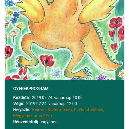
GYEREKPROGRAM
Kezdete
2019.02.24. vasárnap 10:00
Vége
2019.02.24. vasárnap 12:00
Helyszín
Kairosz Kultúrműhely, Székesfehérvár,
Megyeház utca 22/a
Részvételi díj
ingyenes