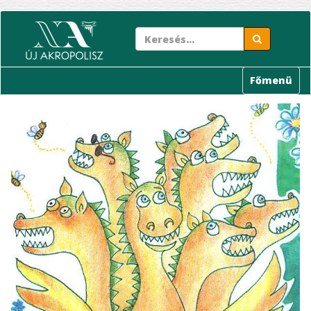
Ugrás
a
tartalomra
Főmenü