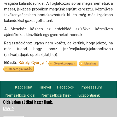
világába kalandozunk el. A foglalkozás során megismerhetjük a
mesét, jelképes próbákon megyünk együtt keresztül, kézműves
tevékenységekben bontakozhatunk ki, és még más izgalmas
kalandokkal gazdagothatunk.
A Meseház közben az érdeklődő szülőkkel kézműves
ajándékokat készítünk egy gyermekotthonnak.
Regisztrációhoz ugyan nem kötött, de kérünk, hogy jelezd, ha
már tudod, hogy jössz (
szfvar
[kukac]
ujakropolisz.hu
(szfvar[at]ujakropolisz[dot]hu)
).
Előadó
Károlyi Györgyné
Gyerekprogram
Meseház
Mesefoglalkozás
Kapcsolat
Hírlevél
Facebook
Impresszum
Footer
Nemzetközi oldal
Nemzetközi hírek
Központjaink
Lábléc2
menu
világszerte
Oldalunkon sütiket használunk.
Miért?