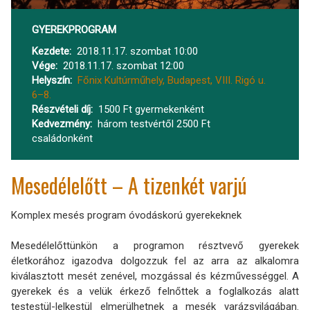
GYEREKPROGRAM
Kezdete
2018.11.17. szombat 10:00
Vége
2018.11.17. szombat 12:00
Helyszín
Főnix Kultúrműhely, Budapest, VIII. Rigó u.
6–8.
Részvételi díj
1500 Ft gyermekenként
Kedvezmény
három testvértől 2500 Ft
családonként
Mesedélelőtt – A tizenkét varjú
Komplex mesés program óvodáskorú gyerekeknek
Mesedélelőttünkön a programon résztvevő gyerekek
életkorához igazodva dolgozzuk fel az arra az alkalomra
kiválasztott mesét zenével, mozgással és kézművességgel. A
gyerekek és a velük érkező felnőttek a foglalkozás alatt
testestül-lelkestül elmerülhetnek a mesék varázsvilágában.