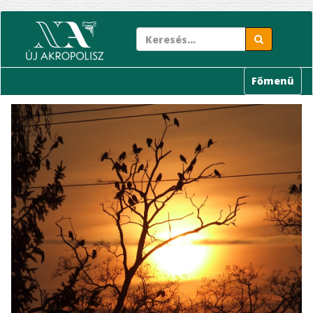
Ugrás
a
tartalomra
Főmenü