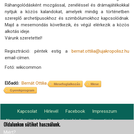
Ráhangolódásként mozgással, zenéléssel és drámajátékokkal
nyitjuk a közös kalandokat, amelyek mindig a történetben
szereplő archetípusokhoz és szimbólumokhoz kapcsolódnak.
Majd a mesemondás következik, és végül elérkezik a közös
alkotás ideje.
Várunk szeretettel!
Regisztráció: péntek estig a
bernat.ottilia@ujakropolisz.hu
email-címen.
Fotó: wikicommon
Előadó
Bernát Ottilia
Mesefoglalkozás
Mese
Gyerekprogram
Kapcsolat
Hírlevél
Facebook
Impresszum
Footer
Nemzetközi oldal
Nemzetközi hírek
Központjaink
Lábléc2
menu
Oldalunkon sütiket használunk.
világszerte
Miért?