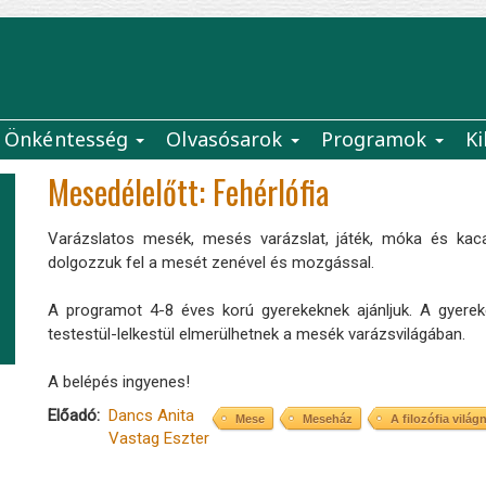
Önkéntesség
Olvasósarok
Programok
Ki
Mesedélelőtt: Fehérlófia
Varázslatos mesék, mesés varázslat, játék, móka és kac
dolgozzuk fel a mesét zenével és mozgással.
A programot 4-8 éves korú gyerekeknek ajánljuk. A gyereke
testestül-lelkestül elmerülhetnek a mesék varázsvilágában.
A belépés ingyenes!
Előadó
Dancs Anita
Mese
Meseház
A filozófia világ
Vastag Eszter