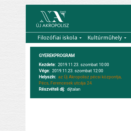
Ugrás
a
tartalomra
Filozófiai iskola
Kultúrműhely
Main
navigation
GYEREKPROGRAM
Kezdete
2019.11.23. szombat 10:00
Vége
2019.11.23. szombat 12:00
Helyszín
az Új Akropolisz pécsi központja,
Pécs, Ferencesek utcája 24.
Részvételi díj
díjtalan