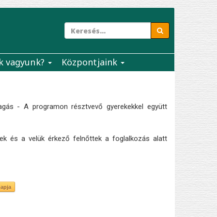
k vagyunk?
Központjaink
agás - A programon résztvevő gyerekekkel együtt
k és a velük érkező felnőttek a foglalkozás alatt
napja