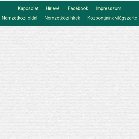
Kapcsolat
Hírlevél
Facebook
Impresszum
Footer
Nemzetközi oldal
Nemzetközi hírek
Központjaink világszerte
Lábléc2
menu