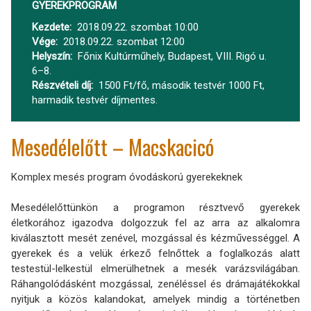
GYEREKPROGRAM
Kezdete
2018.09.22. szombat 10:00
Vége
2018.09.22. szombat 12:00
Helyszín
Főnix Kultúrműhely, Budapest, VIII. Rigó u.
6–8.
Részvételi díj
1500 Ft/fő, második testvér 1000 Ft,
harmadik testvér díjmentes.
Mesedélelőtt – Macskacicó
Komplex mesés program óvodáskorú gyerekeknek
Mesedélelőttünkön a programon résztvevő gyerekek
életkorához igazodva dolgozzuk fel az arra az alkalomra
kiválasztott mesét zenével, mozgással és kézművességgel. A
gyerekek és a velük érkező felnőttek a foglalkozás alatt
testestül-lelkestül elmerülhetnek a mesék varázsvilágában.
Ráhangolódásként mozgással, zenéléssel és drámajátékokkal
nyitjuk a közös kalandokat, amelyek mindig a történetben