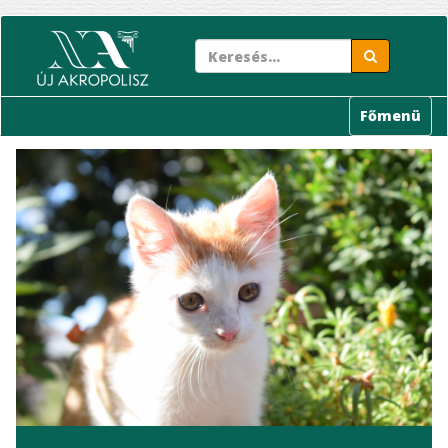
Ugrás
a
tartalomra
Főmenü