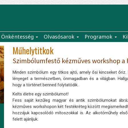
Önkéntesség
Olvasósarok
Programok
Ki
Műhelytitkok
Szimbólumfestő kézműves workshop a 
Minden szimbólum egy titkos ajtó, amely ősi kincseket őriz.
lényeget a természetben, önmagadban és a világban. Hallg
hogy a történet benned folytatódik.
Kelts életre egy szimbólumot!
Fess saját kezűleg magyar és antik szimbólumokat ábráz
kézműves workshopon két festékréteg között megismerkedhe
hozzájuk kapcsolódó mítoszokkal is. Az alkotóműhely elsős
felett ajánljuk.