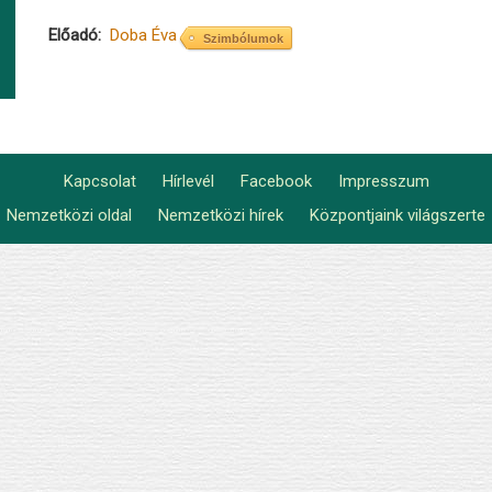
Előadó
Doba Éva
Szimbólumok
Kapcsolat
Hírlevél
Facebook
Impresszum
Footer
Nemzetközi oldal
Nemzetközi hírek
Központjaink világszerte
Lábléc2
menu