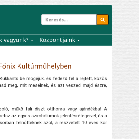
k vagyunk?
Központjaink
Főnix Kultúrműhelyben
 Kukkants be mögéjük, és fedezd fel a rejtett, közös
asd meg, mit mesélnek, és azt veszed majd észre,
oló, műkő fali díszt otthonra vagy ajándékba! A
tsz az egyes szimbólumok jelentésrétegeivel, és a
orban felnőtteknek szól, a részvételt 10 éves kor