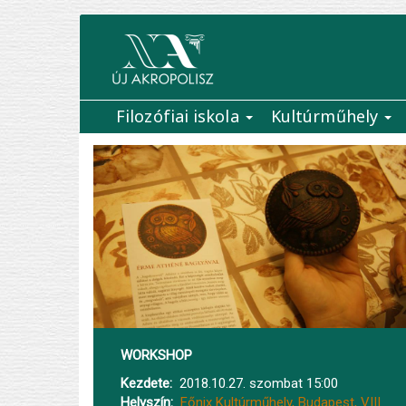
Ugrás
a
tartalomra
Filozófiai iskola
Kultúrműhely
Main
navigation
WORKSHOP
Kezdete
2018.10.27. szombat 15:00
Helyszín
Főnix Kultúrműhely, Budapest, VIII.