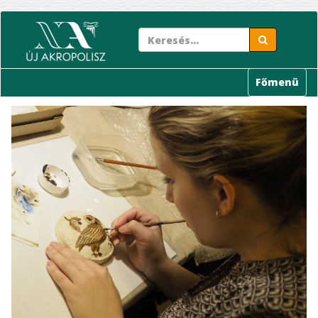
Ugrás
a
tartalomra
Főmenü