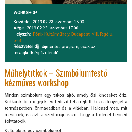
WORKSHOP
Kezdete
2019.02.23. szombat 15:00
Vége
2019.02.23. szombat 17:00
Helyszín
Főnix Kultúrműhely, Budapest, VIII. Rigó u.
6–8.
Részvételi díj
díjmentes program, csak az
anyagköltség fizetendő
Műhelytitkok – Szimbólumfestő
kézműves workshop
Minden szimbólum egy titkos ajtó, amely ősi kincseket őriz.
Kukkants be mögéjük, és fedezd fel a rejtett, közös lényeget a
természetben, önmagadban és a világban. Hallgasd meg, mit
mesélnek, és azt veszed majd észre, hogy a történet benned
folytatódik.
Kelts életre egy szimbólumot!