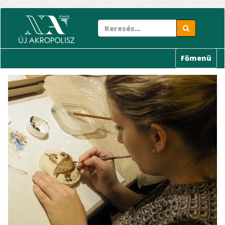
Ugrás
a
tartalomra
Főmenü