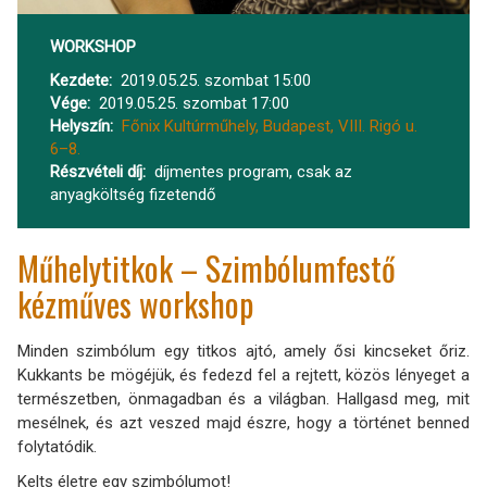
WORKSHOP
Kezdete
2019.05.25. szombat 15:00
Vége
2019.05.25. szombat 17:00
Helyszín
Főnix Kultúrműhely, Budapest, VIII. Rigó u.
6–8.
Részvételi díj
díjmentes program, csak az
anyagköltség fizetendő
Műhelytitkok – Szimbólumfestő
kézműves workshop
Minden szimbólum egy titkos ajtó, amely ősi kincseket őriz.
Kukkants be mögéjük, és fedezd fel a rejtett, közös lényeget a
természetben, önmagadban és a világban. Hallgasd meg, mit
mesélnek, és azt veszed majd észre, hogy a történet benned
folytatódik.
Kelts életre egy szimbólumot!