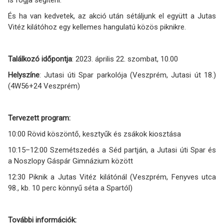
is fogja segíteni.
És ha van kedvetek, az akció után sétáljunk el együtt a Jutas
Vitéz kilátóhoz egy kellemes hangulatú közös piknikre.
Találkozó időpontja
: 2023. április 22. szombat, 10.00
Helyszíne
: Jutasi úti Spar parkolója (Veszprém, Jutasi út 18.)
(4W56+24 Veszprém)
Tervezett program:
10:00 Rövid köszöntő, kesztyűk és zsákok kiosztása
10:15–12:00 Szemétszedés a Séd partján, a Jutasi úti Spar és
a Noszlopy Gáspár Gimnázium között
12:30 Piknik a Jutas Vitéz kilátónál (Veszprém, Fenyves utca
98., kb. 10 perc könnyű séta a Spartól)
További információk: