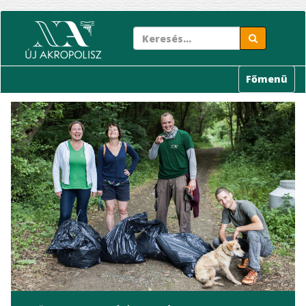
Ugrás
a
tartalomra
Főmenü