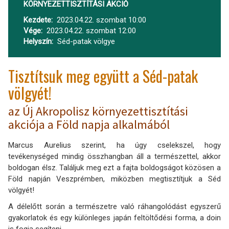
KÖRNYEZETTISZTÍTÁSI AKCIÓ
Kezdete
2023.04.22. szombat 10:00
Vége
2023.04.22. szombat 12:00
Helyszín
Séd-patak völgye
Tisztítsuk meg együtt a Séd-patak
völgyét!
az Új Akropolisz környezettisztítási
akciója a Föld napja alkalmából
Marcus Aurelius szerint, ha úgy cselekszel, hogy
tevékenységed mindig összhangban áll a természettel, akkor
boldogan élsz. Találjuk meg ezt a fajta boldogságot közösen a
Föld napján Veszprémben, miközben megtisztítjuk a Séd
völgyét!
A délelőtt során a természetre való ráhangolódást egyszerű
gyakorlatok és egy különleges japán feltöltődési forma, a doin