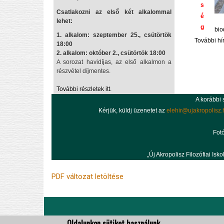
s
Csatlakozni az első két alkalommal
é
lehet:
g
bio
1. alkalom: szeptember 25., csütörtök
További hí
18:00
2. alkalom: október 2., csütörtök 18:00
A sorozat havidíjas, az első alkalmon a
részvétel díjmentes.
További részletek itt.
A korábbi
Kérjük, küldj üzenetet az
elehir@ujakropolisz.
Fotó
„Új Akropolisz Filozófiai Is
PDF változat letöltése
Oldalunkon sütiket használunk.