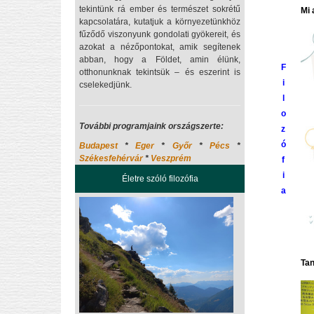
tekintünk rá ember és természet sokrétű
Mi 
kapcsolatára, kutatjuk a környezetünkhöz
fűződő viszonyunk gondolati gyökereit, és
azokat a nézőpontokat, amik segítenek
abban, hogy a Földet, amin élünk,
F
otthonunknak tekintsük – és eszerint is
i
cselekedjünk.
l
o
További programjaink országszerte:
z
ó
Budapest
*
Eger
*
Győr
*
Pécs
*
Székesfehérvár
*
Veszprém
f
i
Életre szóló filozófia
a
Tan