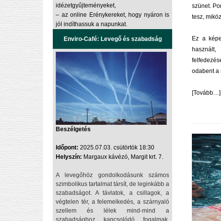
idézetgyűjteményeket,
szünet. Pon
– az
online Erénykereket
, hogy nyáron is
tesz, mikö
jól indíthassuk a napunkat.
Ez a képes
Enviro-Café: Levegő és szabadság
használt
felfedezé
odabent a 
[
Tovább…
]
Beszélgetés
Időpont:
2025.07.03. csütörtök 18:30
Helyszín:
Margaux kávézó, Margit krt. 7.
A levegőhöz gondolkodásunk számos
szimbolikus tartalmat társít, de leginkább a
szabadságot. A távlatok, a csillagok, a
végtelen tér, a felemelkedés, a szárnyaló
szellem és lélek mind-mind a
szabadsághoz kapcsolódó fogalmak.