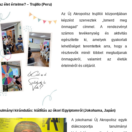
az élet értelme? – Trujillo (Peru)
Az Új Akropolisz trujillói központjában
képzést szerveztek „Ismerd meg
önmagad” címmel. A rendezvényt
számos tevékenység és aktivitás
egészítette ki, amelyek gyakorlati
lehetőséget teremtettek arra, hogy a
résztvevők minél többet megtudjanak
önmagukról, valamint az életük
értelméről és céljáról.
ulmányi kirándulás: kiállítás az ókori Egyiptomról (Jokohama, Japán)
A jokohamai Új Akropolisz egyik
diákcsoportja tanulmányi