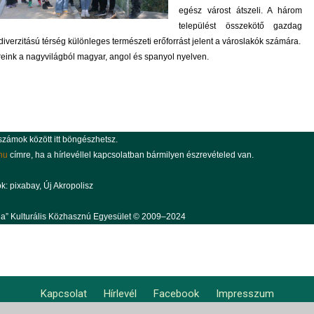
egész várost átszeli. A három
települést összekötő gazdag
diverzitású térség különleges természeti erőforrást jelent a városlakók számára.
reink a nagyvilágból
magyar
,
angol
és
spanyol
nyelven.
 számok között
itt
böngészhetsz.
hu
címre, ha a hírlevéllel kapcsolatban bármilyen észrevételed van.
k: pixabay, Új Akropolisz
kola” Kulturális Közhasznú Egyesület © 2009–2024
Kapcsolat
Hírlevél
Facebook
Impresszum
Footer