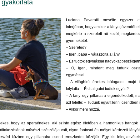
 gyakorlata
Luciano Pavarotti mesélte egyszer e
interjúban, hogy amikor a lánya jövendőbel
megkérte a szeretett nő kezét, megkérde
gyermekétől:
– Szereted?
– Igen, papa – válaszolta a lány.
– És tudtok egymással nagyokat beszélgetn
– Ó, igen, mindent meg tudunk oszta
egymással.
– A világhírű énekes bólogatott, majd í
folytatta: – És hallgatni tudtok együtt?
– A lány egy pillanatra elgondolkodott, m
azt felelte: – Tudunk együtt lenni csendben i
– Akkor menj hozzá.
dekes, hogy az operaénekes, aki szinte egész életében a harmonikus hangok 
áltakozásának művészi szószólója volt, olyan fontosat és mélyet kérdezett lányát
széd közben egy pillanatra csend ereszkedett közéjük. Egy kis lélegzetvétel