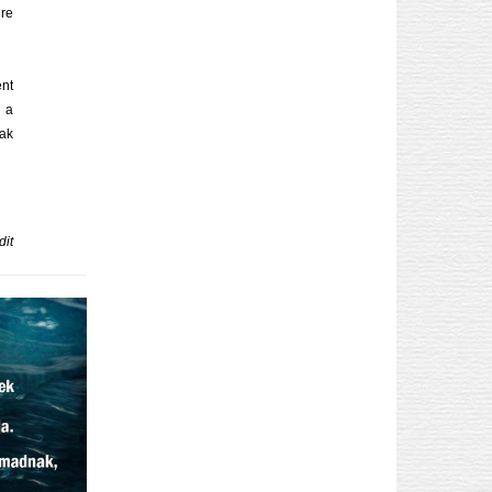
gre
ént
 a
nak
dit