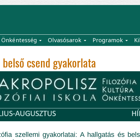
Önkéntesség
Olvasósarok
Programok
Ki
s belső csend gyakorlata
zófia szellemi gyakorlatai: A hallgatás és bel