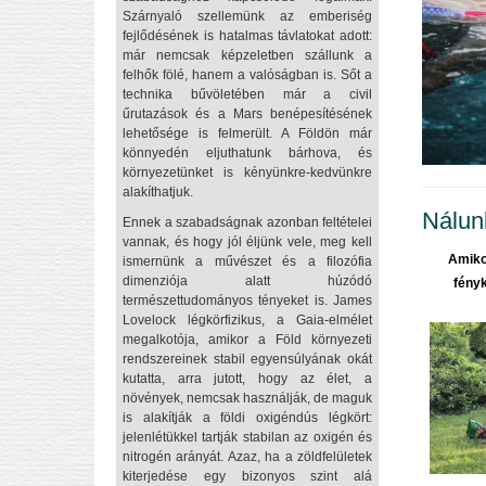
Szárnyaló szellemünk az emberiség
fejlődésének is hatalmas távlatokat adott:
már nemcsak képzeletben szállunk a
felhők fölé, hanem a valóságban is. Sőt a
technika bűvöletében már a civil
űrutazások és a Mars benépesítésének
lehetősége is felmerült. A Földön már
könnyedén eljuthatunk bárhova, és
környezetünket is kényünkre-kedvünkre
alakíthatjuk.
Nálunk
Ennek a szabadságnak azonban feltételei
vannak, és hogy jól éljünk vele, meg kell
Amikor
ismernünk a művészet és a filozófia
dimenziója alatt húzódó
fény
természettudományos tényeket is. James
Lovelock légkörfizikus, a Gaia-elmélet
megalkotója, amikor a Föld környezeti
rendszereinek stabil egyensúlyának okát
kutatta, arra jutott, hogy az élet, a
növények, nemcsak használják, de maguk
is alakítják a földi oxigéndús légkört:
jelenlétükkel tartják stabilan az oxigén és
nitrogén arányát. Azaz, ha a zöldfelületek
kiterjedése egy bizonyos szint alá