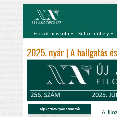
Ugrás
a
tartalomra
Filozófiai iskola
Kultúrműhely
Main
navigation
2025. nyár | A hallgatás é
Tájékoztató nyári szünetről
A filo