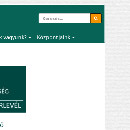
k vagyunk?
Központjaink
ső