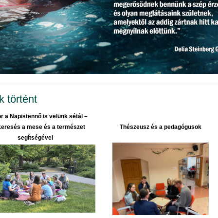
 történt
 a Napistennő is velünk sétál –
keresés a mese és a természet
Thészeusz és a pedagógusok
segítségével