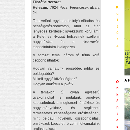
Filozófiai sorozat
K
Helyszín:
7624 Pécs, Ferencesek utcája
24.
u
l
Tarts velünk egy hetente folyó előadás- és
beszélgetés-sorozaton, ahol az élet
t
lényeges kérdéseit igyekszünk körüljárni
ú
a Kelet és Nyugat bölcseinek szellemi
r
hagyatékára és a résztvevők
a
tapasztalataira is alapozva.
A sorozat témái három fő téma köré
csoportosíthatók:
Hogyan válhatunk erősebbé, jobbá és
boldogabbá?
Mi kell egy jó közösséghez?
A F
Ö
Hogyan alakítsuk a jövőt?
n
A témákon túl olyan egyszerű
k
gyakorlatokat is mutatunk, amelyek
é
kapcsolódnak a megismert témákhoz és
n
hagyományokhoz, és segítenek
természetes képességeink erősítésében,
t
mint például figyelem, összpontosítás,
e
emlékezet, képzelet, érzelmi folyamataink
s
uralása, akarat.