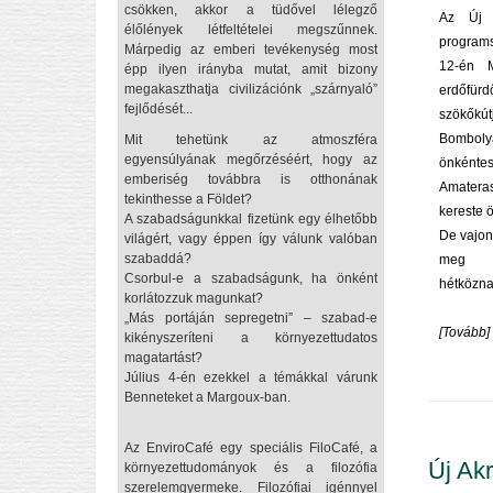
csökken, akkor a tüdővel lélegző
Az Új 
élőlények létfeltételei megszűnnek.
programs
Márpedig az emberi tevékenység most
12-én M
épp ilyen irányba mutat, amit bizony
megakaszthatja civilizációnk „szárnyaló”
erdőfür
fejlődését...
szökőkút
Bombol
Mit tehetünk az atmoszféra
egyensúlyának megőrzéséért, hogy az
önkéntes
emberiség továbbra is otthonának
Amateras
tekinthesse a Földet?
kereste 
A szabadságunkkal fizetünk egy élhetőbb
De vajon 
világért, vagy éppen így válunk valóban
szabaddá?
meg t
Csorbul-e a szabadságunk, ha önként
hétközn
korlátozzuk magunkat?
„Más portáján sepregetni” – szabad-e
[
Tovább
]
kikényszeríteni a környezettudatos
magatartást?
Július 4-én ezekkel a témákkal várunk
Benneteket a Margoux-ban.
Az EnviroCafé egy speciális FiloCafé, a
Új Akr
környezettudományok és a filozófia
szerelemgyermeke. Filozófiai igénnyel