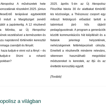
Akropolisz A művészetek hete
2025. április 5-én az Új Akropolisz
orozatának részeként 2025. június
Filozófiai Iskola 30 év alattiakat tömörítő
eseErdő terápiával egybekötött
kis közössége, a Thészeusz csoport egy
dő indult a Margitsziget zenélő
mítoszt feldolgozó előadást tartott a
jától a japánkertig. A 12 résztvevő
labirintust járó hős útjáról
ya Mónika, az Új Akropolisz
pedagógusoknak. A program a generációk
ének vezetésével a természeten és
közötti kommunikációs híd kiépítését és a
zu napistennő történetén keresztül
fiatalok jelenlegi helyzetének,
önmaga csendjét és fényét.
nehézségeinek feltérképezését célozta.
haza tudjuk-e vinni ezt a fényt – és
Emellett a résztvevők minderre releváns,
udjuk-e őrizni a rohanó
sikeresen használható megoldási
apokban?
módszereket is kerestek, az ifjú és az
érettebb korosztály együtt.
[
Tovább
]
opolisz a világban