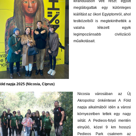
kiránduláson vett részt: együtt
meglátogattak egy különleges
kiállítást az ókori Egyiptomról, ahol
testközelből is megtekinthették a
valaha létezett egyik
legimpozánsabb civilizáció
műalkotásait.
öld napja 2025 (Nicosia, Ciprus)
Nicosia városában az Új
Akropolisz önkéntesei A Föld
napja alkalmából idén a városi
környezetben tettek egy nagy
sétát. A Pedieos-folyó mentén
elnyúló, közel 9 km hosszú
Pedieos Park csaknem az