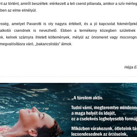
t az történt, amiről beszéltek: elérkezett a teli csend pillanata, amikor a szív mérle
zben az elme elmélyül.
ség, amelyet Pavarotti is oly nagyra értékelt, és a jó kapcsolat fokmérőjek
, alkotói csendnek is nevezhető. Ebben a termékeny közegben születnek
sek, kelnek szárnyra ihletett költemények, mélyül az önismeret vagy mocorog
megvalósításra váró, „bakancslistás” álmok.
Héjja E