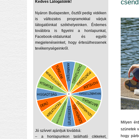
csend
Kedves Látogatóink!
Nyáron Budapesten, ősztől pedig vidéken
is változatos programokkal várjuk
látogatóinkat székhelyeinken. Érdemes
továbbra is figyelni a honlapunkat,
Facebook-oldalunkat és egyéb
megjelenéseinket, hogy értesülhessenek
tevékenységeinkről.
Milyen ér
szünetek v
Jó szívvel ajánljuk továbbá:
hogy párbe
– a honlapunkon található
cikkeket
,