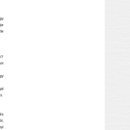
gy
ije
zte
i?
ni
gy
ajd
s.
és
ól,
nyi