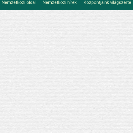
Nemzetközi oldal
Nemzetközi hírek
Központjaink világszerte
Lábléc2
menu