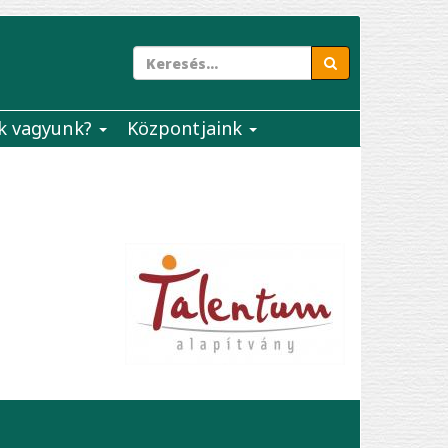
k vagyunk?
Központjaink