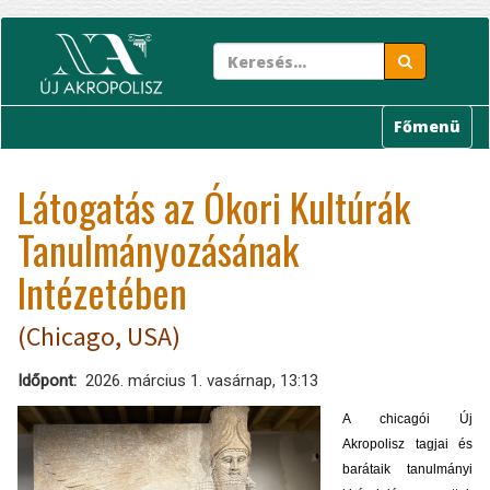
Ugrás
a
tartalomra
Főmenü
Látogatás az Ókori Kultúrák
Tanulmányozásának
Intézetében
(Chicago, USA)
Időpont
2026. március 1. vasárnap, 13:13
A chicagói Új
Akropolisz tagjai és
barátaik tanulmányi