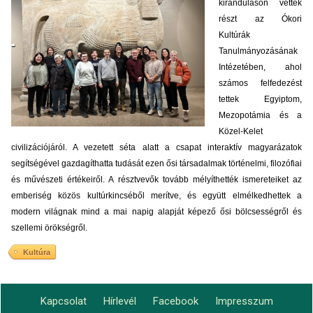
kiránduláson vettek
részt az Ókori
Kultúrák
Tanulmányozásának
Intézetében, ahol
számos felfedezést
tettek Egyiptom,
Mezopotámia és a
Közel-Kelet
civilizációjáról. A vezetett séta alatt a csapat interaktív magyarázatok
segítségével gazdagíthatta tudását ezen ősi társadalmak történelmi, filozófiai
és művészeti értékeiről. A résztvevők tovább mélyíthették ismereteiket az
emberiség közös kultúrkincséből merítve, és együtt elmélkedhettek a
modern világnak mind a mai napig alapját képező ősi bölcsességről és
szellemi örökségről.
Kultúra
Kapcsolat
Hírlevél
Facebook
Impresszum