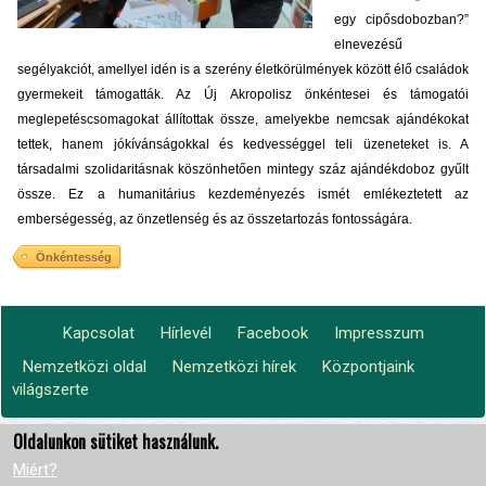
egy cipősdobozban?”
elnevezésű
segélyakciót, amellyel idén is a szerény életkörülmények között élő családok
gyermekeit támogatták. Az Új Akropolisz önkéntesei és támogatói
meglepetéscsomagokat állítottak össze, amelyekbe nemcsak ajándékokat
tettek, hanem jókívánságokkal és kedvességgel teli üzeneteket is. A
társadalmi szolidaritásnak köszönhetően mintegy száz ajándékdoboz gyűlt
össze. Ez a humanitárius kezdeményezés ismét emlékeztetett az
emberségesség, az önzetlenség és az összetartozás fontosságára.
Önkéntesség
Kapcsolat
Hírlevél
Facebook
Impresszum
Footer
Nemzetközi oldal
Nemzetközi hírek
Központjaink
Lábléc2
menu
világszerte
Oldalunkon sütiket használunk.
Miért?