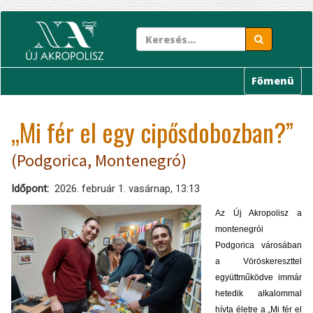
Ugrás
a
tartalomra
Főmenü
„Mi fér el egy cipősdobozban?”
(Podgorica, Montenegró)
Időpont
2026. február 1. vasárnap, 13:13
Az Új Akropolisz a
montenegrói
Podgorica városában
a Vöröskereszttel
együttműködve immár
hetedik alkalommal
hívta életre a „Mi fér el