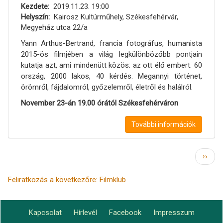
Kezdete
2019.11.23. 19:00
Helyszín
Kairosz Kultúrműhely, Székesfehérvár,
Megyeház utca 22/a
Yann Arthus-Bertrand, francia fotográfus, humanista
2015-ös filmjében a világ legkülönbözőbb pontjain
kutatja azt, ami mindenütt közös: az ott élő embert. 60
ország, 2000 lakos, 40 kérdés. Megannyi történet,
örömről, fájdalomról, győzelemről, életről és halálról.
November 23-án 19.00 órától Székesfehérváron
További információk
Oldalszámozás
Követ
››
oldal
Feliratkozás a következőre: Filmklub
Kapcsolat
Hírlevél
Facebook
Impresszum