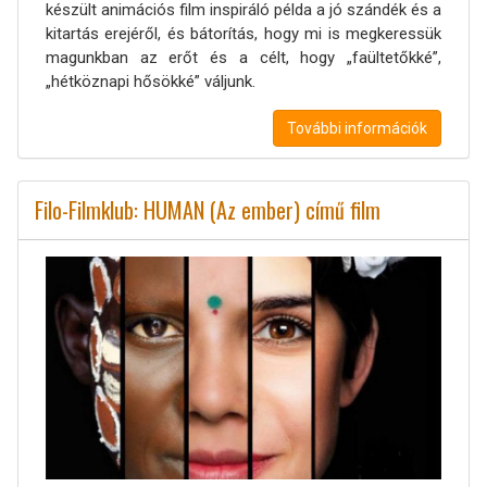
készült animációs film inspiráló példa a jó szándék és a
kitartás erejéről, és bátorítás, hogy mi is megkeressük
magunkban az erőt és a célt, hogy „faültetőkké”,
„hétköznapi hősökké” váljunk.
További információk
Filo-Filmklub: HUMAN (Az ember) című film