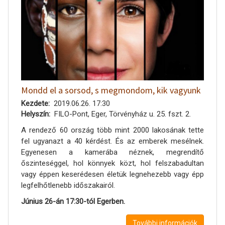
Mondd el a sorsod, s megmondom, kik vagyunk
Kezdete
2019.06.26. 17:30
Helyszín
FILO-Pont, Eger, Törvényház u. 25. fszt. 2.
A rendező 60 ország több mint 2000 lakosának tette
fel ugyanazt a 40 kérdést. És az emberek mesélnek.
Egyenesen a kamerába néznek, megrendítő
őszinteséggel, hol könnyek közt, hol felszabadultan
vagy éppen keserédesen életük legnehezebb vagy épp
legfelhőtlenebb időszakairól.
Június 26-án 17:30-tól Egerben.
További információk