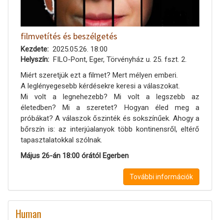
filmvetítés és beszélgetés
Kezdete
2025.05.26. 18:00
Helyszín
FILO-Pont, Eger, Törvényház u. 25. fszt. 2.
Miért szeretjük ezt a filmet? Mert mélyen emberi.
A leglényegesebb kérdésekre keresi a válaszokat.
Mi volt a legnehezebb? Mi volt a legszebb az
életedben? Mi a szeretet? Hogyan éled meg a
próbákat? A válaszok őszinték és sokszínűek. Ahogy a
bőrszín is: az interjúalanyok több kontinensről, eltérő
tapasztalatokkal szólnak.
Május 26-án 18:00 órától Egerben
További információk
Human