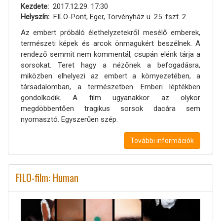
Kezdete
2017.12.29. 17:30
Helyszín
FILO-Pont, Eger, Törvényház u. 25. fszt. 2.
Az embert próbáló élethelyzetekről mesélő emberek,
természeti képek és arcok önmagukért beszélnek. A
rendező semmit nem kommentál, csupán elénk tárja a
sorsokat. Teret hagy a nézőnek a befogadásra,
miközben elhelyezi az embert a környezetében, a
társadalomban, a természetben. Emberi léptékben
gondolkodik. A film ugyanakkor az olykor
megdöbbentően tragikus sorsok dacára sem
nyomasztó. Egyszerűen szép.
További információk
FILO-film: Human