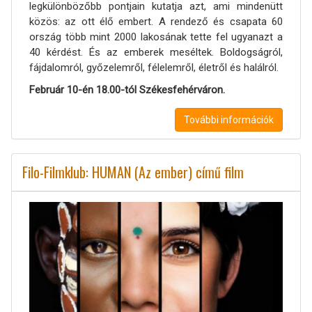
legkülönbözőbb pontjain kutatja azt, ami mindenütt
közös: az ott élő embert. A rendező és csapata 60
ország több mint 2000 lakosának tette fel ugyanazt a
40 kérdést. És az emberek meséltek. Boldogságról,
fájdalomról, győzelemről, félelemről, életről és halálról.
Február 10-én 18.00-tól Székesfehérváron.
További információk
Filo-Filmklub: HUMAN (Az ember) című film