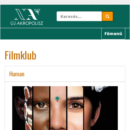
Ugrás
a
tartalomra
Főmenü
Filmklub
Human