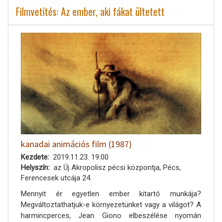
Filmvetítés: Az ember, aki fákat ültetett
kanadai animációs film (1987)
Kezdete
2019.11.23. 19:00
Helyszín
az Új Akropolisz pécsi központja, Pécs,
Ferencesek utcája 24.
Mennyit ér egyetlen ember kitartó munkája?
Megváltoztathatjuk-e környezetünket vagy a világot? A
harmincperces, Jean Giono elbeszélése nyomán