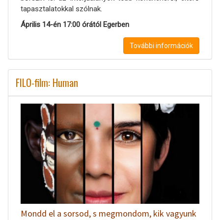
tapasztalatokkal szólnak.
Április 14-én 17:00 órától Egerben
További információk
FILO-film: Human
Mondd el a sorsod, s megmondom, kik vagyunk