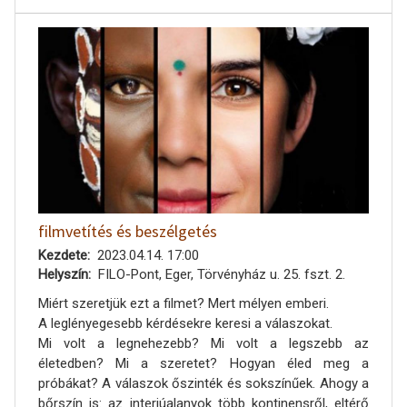
filmvetítés és beszélgetés
Kezdete
2023.04.14. 17:00
Helyszín
FILO-Pont, Eger, Törvényház u. 25. fszt. 2.
Miért szeretjük ezt a filmet? Mert mélyen emberi.
A leglényegesebb kérdésekre keresi a válaszokat.
Mi volt a legnehezebb? Mi volt a legszebb az
életedben? Mi a szeretet? Hogyan éled meg a
próbákat? A válaszok őszinték és sokszínűek. Ahogy a
bőrszín is: az interjúalanyok több kontinensről, eltérő