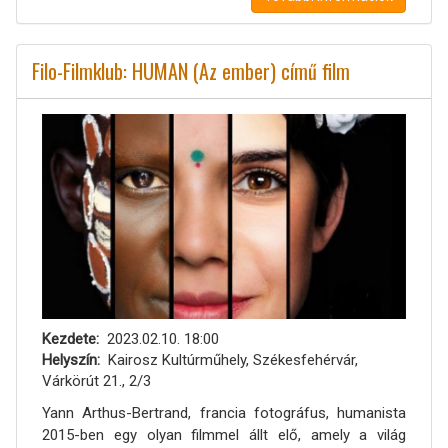
Filo-Filmklub: HUMAN (Az ember) című film
Kezdete
2023.02.10. 18:00
Helyszín
Kairosz Kultúrműhely, Székesfehérvár,
Várkörút 21., 2/3
Yann Arthus-Bertrand, francia fotográfus, humanista
2015-ben egy olyan filmmel állt elő, amely a világ