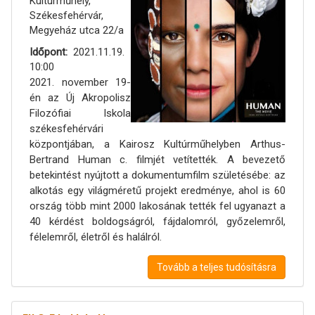
Kultúrműhely,
Székesfehérvár,
Megyeház utca 22/a
Időpont
2021.11.19.
10:00
2021. november 19-
én az Új Akropolisz
Filozófiai Iskola
székesfehérvári
központjában, a Kairosz Kultúrműhelyben Arthus-
Bertrand Human c. filmjét vetítették. A bevezető
betekintést nyújtott a dokumentumfilm születésébe: az
alkotás egy világméretű projekt eredménye, ahol is 60
ország több mint 2000 lakosának tették fel ugyanazt a
40 kérdést boldogságról, fájdalomról, győzelemről,
félelemről, életről és halálról.
Tovább a teljes tudósításra