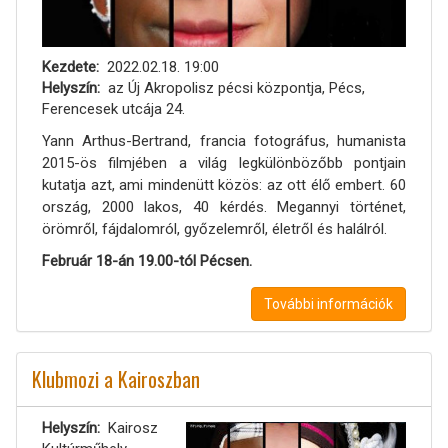
Kezdete
2022.02.18. 19:00
Helyszín
az Új Akropolisz pécsi központja, Pécs,
Ferencesek utcája 24.
Yann Arthus-Bertrand, francia fotográfus, humanista
2015-ös filmjében a világ legkülönbözőbb pontjain
kutatja azt, ami mindenütt közös: az ott élő embert. 60
ország, 2000 lakos, 40 kérdés. Megannyi történet,
örömről, fájdalomról, győzelemről, életről és halálról.
Február 18-án 19.00-tól Pécsen.
További információk
Klubmozi a Kairoszban
Helyszín
Kairosz