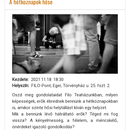
A hétköznapok hőse
Kezdete
2021.11.18. 18:30
Helyszín
FILO-Pont, Eger, Törvényház u. 25. fszt. 2.
Oszd meg gondolataidat Filo Teaházunkban, milyen
képességek, erők ébrednek bennünk a hétköznapokban
is, amikor szinte hősi helytállást kíván egy helyzet.
Mik a bennünk lévő hátráltató erők? Téged mi fog
vissza? A kényelmesség, a félelem, a méricskélő,
önérdeket igazoló gondolkodás?