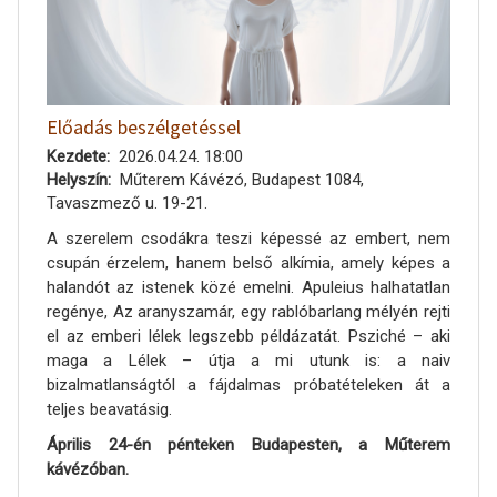
Előadás beszélgetéssel
Kezdete
2026.04.24. 18:00
Helyszín
Műterem Kávézó, Budapest 1084,
Tavaszmező u. 19-21.
A szerelem csodákra teszi képessé az embert, nem
csupán érzelem, hanem belső alkímia, amely képes a
halandót az istenek közé emelni. Apuleius halhatatlan
regénye, Az aranyszamár, egy rablóbarlang mélyén rejti
el az emberi lélek legszebb példázatát. Psziché – aki
maga a Lélek – útja a mi utunk is: a naiv
bizalmatlanságtól a fájdalmas próbatételeken át a
teljes beavatásig.
Április 24-én pénteken Budapesten, a Műterem
kávézóban.