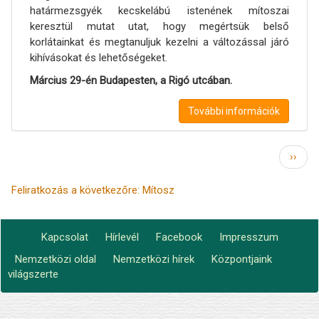
határmezsgyék kecskelábú istenének mítoszai
keresztül mutat utat, hogy megértsük belső
korlátainkat és megtanuljuk kezelni a változással járó
kihívásokat és lehetőségeket.
Március 29-én Budapesten, a Rigó utcában.
További információk
Oldalszámozás
Követ
››
oldal
Feliratkozás a következőre: Mítosz
Kapcsolat
Hírlevél
Facebook
Impresszum
Footer
Nemzetközi oldal
Nemzetközi hírek
Központjaink
Lábléc2
menu
világszerte