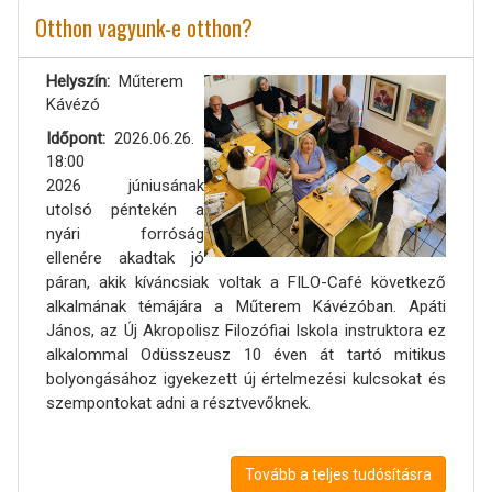
Otthon vagyunk-e otthon?
Helyszín
Műterem
Kávézó
Időpont
2026.06.26.
18:00
2026 júniusának
utolsó péntekén a
nyári forróság
ellenére akadtak jó
páran, akik kíváncsiak voltak a FILO-Café következő
alkalmának témájára a Műterem Kávézóban. Apáti
János, az Új Akropolisz Filozófiai Iskola instruktora ez
alkalommal Odüsszeusz 10 éven át tartó mitikus
bolyongásához igyekezett új értelmezési kulcsokat és
szempontokat adni a résztvevőknek.
Tovább a teljes tudósításra