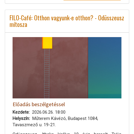
FILO-Café: Otthon vagyunk-e otthon? - Odüsszeusz
mítosza
Előadás beszélgetéssel
Kezdete
2026.06.26. 18:00
Helyszín
Műterem Kávézó, Budapest 1084,
Tavaszmező u. 19-21.