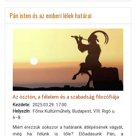
Pán isten és az emberi lélek határai
Az ösztön, a félelem és a szabadság filozófiája
Kezdete
2025.03.29. 17:00
Helyszín
Főnix Kultúrműhely, Budapest, VIII. Rigó u.
6–8.
Miért érezzük sokszor a határaink átlépésének vágyát,
még ha félünk is tőle? Előadásunk Pán, a