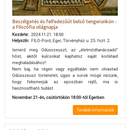
Beszélgetés és felfedezőút belső tengerünkön -
a Filozófia világnapja
Kezdete
2024.11.21. 18:00
Helyszín
FILO-Pont, Eger, Törvényház u. 25. fszt. 2.
Ismerd meg Odüsszeuszt, az „életmódtanácsadó”
hőst, akitől kulcsokat kaphatsz saját korlátaid
meghaladásához!
Nem baj, ha régen vagy egyáltalán nem olvastad
Odüsszeusz történetét, úgyis a sorok mögé nézünk,
hogy felismerjük az eposzban rejlő, ma is
hasznosítható tudást.
November 21-én, csütörtökön 18:00-tól Egerben
További információk