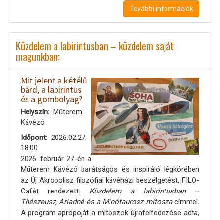
További információk
Küzdelem a labirintusban – küzdelem saját
magunkban:
Mit jelent a kétélű
bárd, a labirintus
és a gombolyag?
Helyszín
Műterem
Kávézó
Időpont
2026.02.27.
18:00
2026. február 27-én a
Műterem Kávézó barátságos és inspiráló légkörében
az Új Akropolisz filozófiai kávéházi beszélgetést, FILO-
Cafét rendezett:
Küzdelem a labirintusban –
Thészeusz, Ariadné és a Minótaurosz mítosza
címmel.
A program apropóját a mítoszok újrafelfedezése adta,