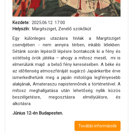
Kezdete
2025.06.12. 17:00
Helyszín
Margitsziget, Zenélő szökőkút
Egy különleges utazásra hívlak a Margitsziget
csendjében - nem annyira térben, inkább lélekben.
Sétánk során lépésről lépésre bontakozik ki a fény és
sötétség örök játéka – ahogy a mítosz mesél, mi is
elmerülünk majd a belső fény keresésében. A béke és
az időtlenség atmoszféráját sugárzó Japánkertbe érve
ismerkedhetünk meg a japán mitológia legfényesebb
alakjának, Amateraszu napistennőnek a történetével. A
mítosz meghallgatása után lehetőség nyílik közös
beszélgetésre, megosztásra elmélyülésre, és
alkotásra.
Június 12-én Budapesten.
További információk