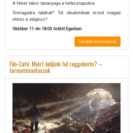
A félvér tábor tananyaga a hétköznapokra.
Önmagadra találnál? Túl idealistának érzed magad
ehhez a világhoz?
Október 11-én 18:00 órától Egerben
További információk
Filo-Café: Miért keljünk fel reggelente? –
teremtésmítoszok