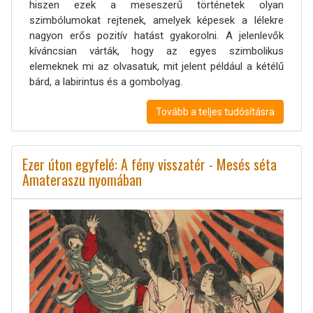
hiszen ezek a meseszerű történetek olyan
szimbólumokat rejtenek, amelyek képesek a lélekre
nagyon erős pozitív hatást gyakorolni. A jelenlevők
kíváncsian várták, hogy az egyes szimbolikus
elemeknek mi az olvasatuk, mit jelent például a kétélű
bárd, a labirintus és a gombolyag.
Tovább a teljes tudósításra
Ezer úton egyfelé: A fény visszatér - Mesés séta
Amateraszu nyomában