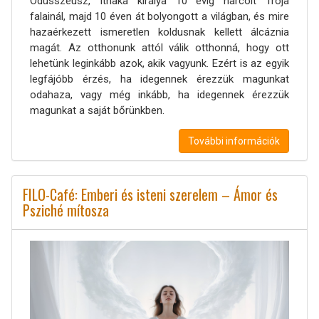
Odüsszeusz, Ithaka királya 10 évig harcolt Trója
falainál, majd 10 éven át bolyongott a világban, és mire
hazaérkezett ismeretlen koldusnak kellett álcáznia
magát. Az otthonunk attól válik otthonná, hogy ott
lehetünk leginkább azok, akik vagyunk. Ezért is az egyik
legfájóbb érzés, ha idegennek érezzük magunkat
odahaza, vagy még inkább, ha idegennek érezzük
magunkat a saját bőrünkben.
További információk
FILO-Café: Emberi és isteni szerelem – Ámor és
Psziché mítosza