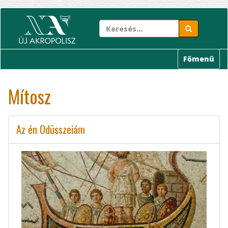
Ugrás
a
tartalomra
Főmenü
Mítosz
Az én Odüsszeiám