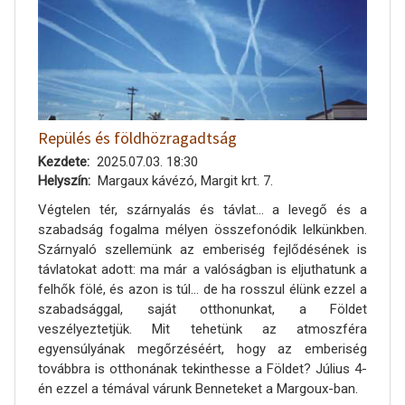
Repülés és földhözragadtság
Kezdete
2025.07.03. 18:30
Helyszín
Margaux kávézó, Margit krt. 7.
Végtelen tér, szárnyalás és távlat… a levegő és a
szabadság fogalma mélyen összefonódik lelkünkben.
Szárnyaló szellemünk az emberiség fejlődésének is
távlatokat adott: ma már a valóságban is eljuthatunk a
felhők fölé, és azon is túl… de ha rosszul élünk ezzel a
szabadsággal, saját otthonunkat, a Földet
veszélyeztetjük. Mit tehetünk az atmoszféra
egyensúlyának megőrzéséért, hogy az emberiség
továbbra is otthonának tekinthesse a Földet? Július 4-
én ezzel a témával várunk Benneteket a Margoux-ban.