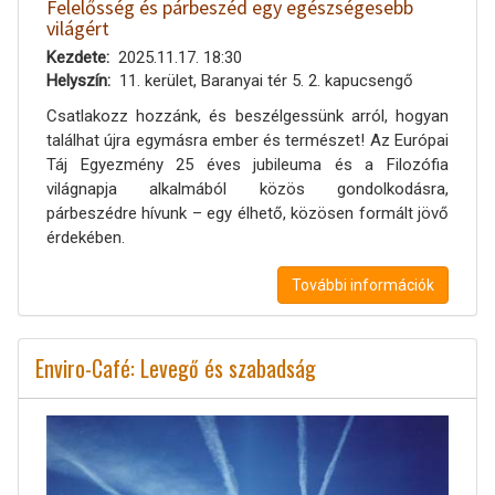
Felelősség és párbeszéd egy egészségesebb
világért
Kezdete
2025.11.17. 18:30
Helyszín
11. kerület, Baranyai tér 5. 2. kapucsengő
Csatlakozz hozzánk, és beszélgessünk arról, hogyan
találhat újra egymásra ember és természet! Az Európai
Táj Egyezmény 25 éves jubileuma és a Filozófia
világnapja alkalmából közös gondolkodásra,
párbeszédre hívunk – egy élhető, közösen formált jövő
érdekében.
További információk
Enviro-Café: Levegő és szabadság