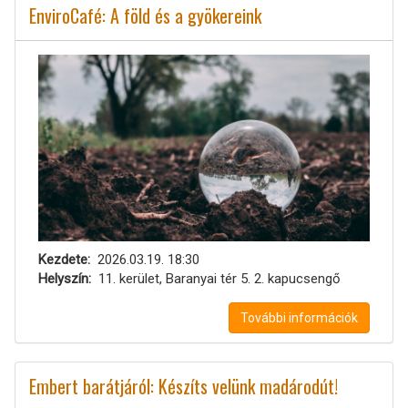
EnviroCafé: A föld és a gyökereink
Kezdete
2026.03.19. 18:30
Helyszín
11. kerület, Baranyai tér 5. 2. kapucsengő
További információk
Embert barátjáról: Készíts velünk madárodút!