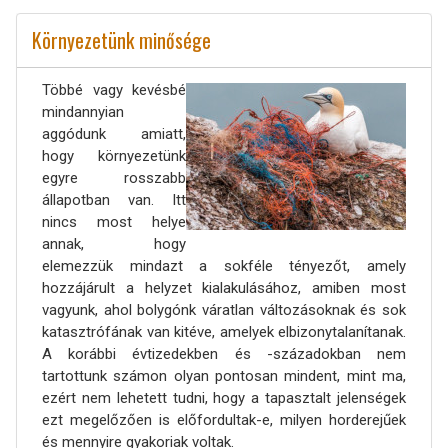
Környezetünk minősége
Többé vagy kevésbé
mindannyian
aggódunk amiatt,
hogy környezetünk
egyre rosszabb
állapotban van. Itt
nincs most helye
annak, hogy
elemezzük mindazt a sokféle tényezőt, amely
hozzájárult a helyzet kialakulásához, amiben most
vagyunk, ahol bolygónk váratlan változásoknak és sok
katasztrófának van kitéve, amelyek elbizonytalanítanak.
A korábbi évtizedekben és -századokban nem
tartottunk számon olyan pontosan mindent, mint ma,
ezért nem lehetett tudni, hogy a tapasztalt jelenségek
ezt megelőzően is előfordultak-e, milyen horderejűek
és mennyire gyakoriak voltak.