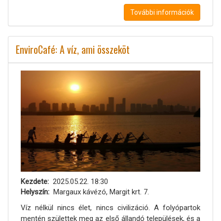
További információk
EnviroCafé: A víz, ami összeköt
Kezdete
2025.05.22. 18:30
Helyszín
Margaux kávézó, Margit krt. 7.
Víz nélkül nincs élet, nincs civilizáció. A folyópartok
mentén születtek meg az első állandó települések, és a