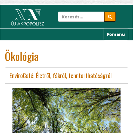
Ugrás
a
tartalomra
Főmenü
Ökológia
EnviroCafé: Életről, fákról, fenntarthatóságról