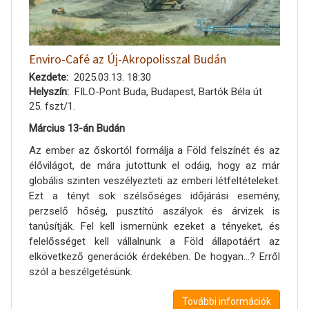
Enviro-Café az Új-Akropolisszal Budán
Kezdete
2025.03.13. 18:30
Helyszín
FILO-Pont Buda, Budapest, Bartók Béla út
25. fszt/1.
Március 13-án Budán
Az ember az őskortól formálja a Föld felszínét és az
élővilágot, de mára jutottunk el odáig, hogy az már
globális szinten veszélyezteti az emberi létfeltételeket.
Ezt a tényt sok szélsőséges időjárási esemény,
perzselő hőség, pusztító aszályok és árvizek is
tanúsítják. Fel kell ismernünk ezeket a tényeket, és
felelősséget kell vállalnunk a Föld állapotáért az
elkövetkező generációk érdekében. De hogyan…? Erről
szól a beszélgetésünk.
További információk