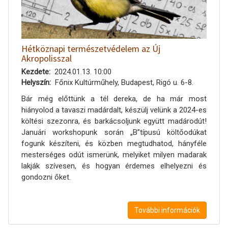
Hétköznapi természetvédelem az Új
Akropolisszal
Kezdete
2024.01.13. 10:00
Helyszín
Főnix Kultúrműhely, Budapest, Rigó u. 6-8.
Bár még előttünk a tél dereka, de ha már most
hiányolod a tavaszi madárdalt, készülj velünk a 2024-es
költési szezonra, és barkácsoljunk együtt madárodút!
Januári workshopunk során „B”típusú költőodúkat
fogunk készíteni, és közben megtudhatod, hányféle
mesterséges odút ismerünk, melyiket milyen madarak
lakják szívesen, és hogyan érdemes elhelyezni és
gondozni őket.
További információk