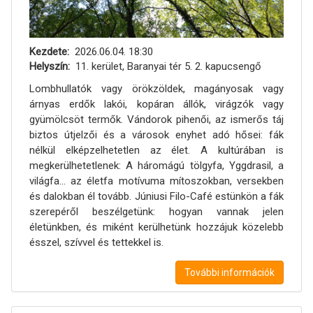
Kezdete
2026.06.04. 18:30
Helyszín
11. kerület, Baranyai tér 5. 2. kapucsengő
Lombhullatók vagy örökzöldek, magányosak vagy
árnyas erdők lakói, kopáran állók, virágzók vagy
gyümölcsöt termők. Vándorok pihenői, az ismerős táj
biztos útjelzői és a városok enyhet adó hősei: fák
nélkül elképzelhetetlen az élet. A kultúrában is
megkerülhetetlenek: A háromágú tölgyfa, Yggdrasil, a
világfa... az életfa motívuma mítoszokban, versekben
és dalokban él tovább. Júniusi Filo-Café estünkön a fák
szerepéről beszélgetünk: hogyan vannak jelen
életünkben, és miként kerülhetünk hozzájuk közelebb
ésszel, szívvel és tettekkel is.
További információk