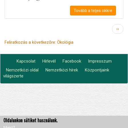
Tovább a teljes cikkre
Oldalszámozás
Követ
››
oldal
Feliratkozás a következőre: Ökológia
Kapcsolat
Hírlevél
Facebook
Impresszum
Footer
Nemzetközi oldal
Nemzetközi hírek
Központjaink
Lábléc2
menu
világszerte
Oldalunkon sütiket használunk.
Miért?