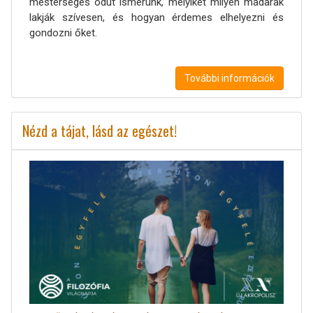
mesterséges odút ismerünk, melyiket milyen madarak
lakják szívesen, és hogyan érdemes elhelyezni és
gondozni őket.
További információk
Nézd a tájat, lásd az egészet!