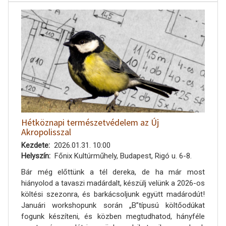
Hétköznapi természetvédelem az Új
Akropolisszal
Kezdete
2026.01.31. 10:00
Helyszín
Főnix Kultúrműhely, Budapest, Rigó u. 6-8.
Bár még előttünk a tél dereka, de ha már most
hiányolod a tavaszi madárdalt, készülj velünk a 2026-os
költési szezonra, és barkácsoljunk együtt madárodút!
Januári workshopunk során „B”típusú költőodúkat
fogunk készíteni, és közben megtudhatod, hányféle