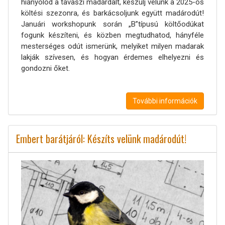
hiányolod a tavaszi madárdalt, készülj velünk a 2025-ös
költési szezonra, és barkácsoljunk együtt madárodút!
Januári workshopunk során „B”típusú költőodúkat
fogunk készíteni, és közben megtudhatod, hányféle
mesterséges odút ismerünk, melyiket milyen madarak
lakják szívesen, és hogyan érdemes elhelyezni és
gondozni őket.
További információk
Embert barátjáról: Készíts velünk madárodút!