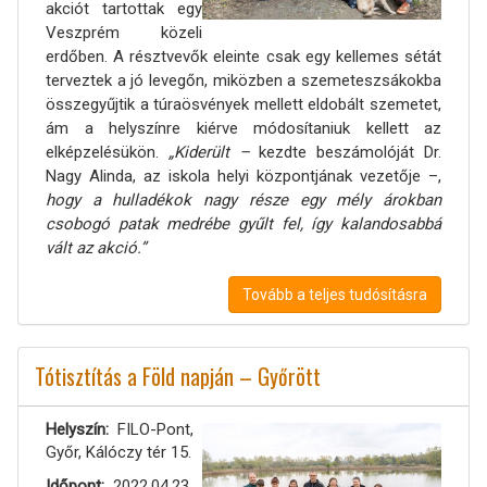
akciót tartottak egy
Veszprém közeli
erdőben. A résztvevők eleinte csak egy kellemes sétát
terveztek a jó levegőn, miközben a szemeteszsákokba
összegyűjtik a túraösvények mellett eldobált szemetet,
ám a helyszínre kiérve módosítaniuk kellett az
elképzelésükön.
„Kiderült –
kezdte beszámolóját Dr.
Nagy Alinda, az iskola helyi központjának vezetője –,
hogy a hulladékok nagy része egy mély árokban
csobogó patak medrébe gyűlt fel, így kalandosabbá
vált az akció.”
Tovább a teljes tudósításra
Tótisztítás a Föld napján – Győrött
Helyszín
FILO-Pont,
Győr, Kálóczy tér 15.
Időpont
2022.04.23.