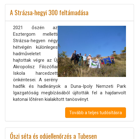
A Strázsa-hegyi 300 feltámadása
2021 őszén az
Esztergom melletti
Strázsa-hegyen négy
hétvégén különleges
hadműveletet
hajtottak végre az Új
Akropolisz Filozófiai
Iskola harcedzett
önkéntesei. A serény
hadfik és hadleányok a Duna-Ipoly Nemzeti Park
Igazgatóság megbízásából újították fel a hajdanvolt
katonai lőtéren kialakított tanösvényt.
Tovább a teljes tudósításra
Őszi séta és odúellenőrzés a Tubesen