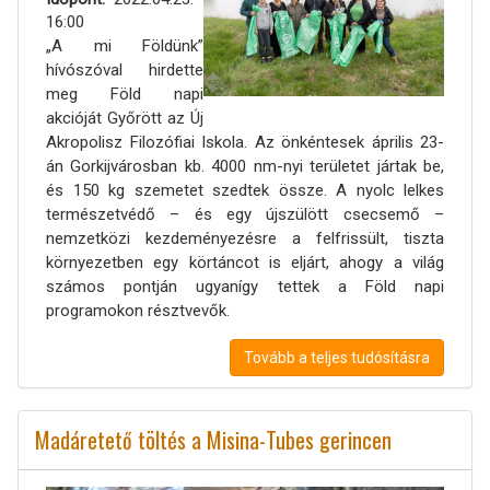
16:00
„A mi Földünk”
hívószóval hirdette
meg Föld napi
akcióját Győrött az Új
Akropolisz Filozófiai Iskola. Az önkéntesek április 23-
án Gorkijvárosban kb. 4000 nm-nyi területet jártak be,
és 150 kg szemetet szedtek össze. A nyolc lelkes
természetvédő – és egy újszülött csecsemő –
nemzetközi kezdeményezésre a felfrissült, tiszta
környezetben egy körtáncot is eljárt, ahogy a világ
számos pontján ugyanígy tettek a Föld napi
programokon résztvevők.
Tovább a teljes tudósításra
Madáretető töltés a Misina-Tubes gerincen