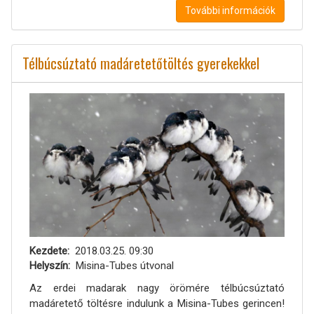
További információk
Télbúcsúztató madáretetőtöltés gyerekekkel
Kezdete
2018.03.25. 09:30
Helyszín
Misina-Tubes útvonal
Az erdei madarak nagy örömére télbúcsúztató
madáretető töltésre indulunk a Misina-Tubes gerincen!