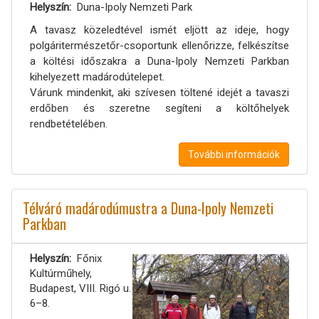
Helyszín
Duna-Ipoly Nemzeti Park
A tavasz közeledtével ismét eljött az ideje, hogy
polgáritermészetőr-csoportunk ellenőrizze, felkészítse
a költési időszakra a Duna-Ipoly Nemzeti Parkban
kihelyezett madárodútelepet.
Várunk mindenkit, aki szívesen töltené idejét a tavaszi
erdőben és szeretne segíteni a költőhelyek
rendbetételében.
További információk
Télváró madárodúmustra a Duna-Ipoly Nemzeti
Parkban
Helyszín
Főnix
Kultúrműhely,
Budapest, VIII. Rigó u.
6–8.