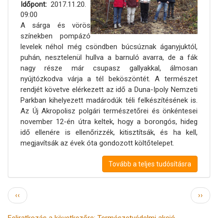
Időpont
2017.11.20.
09:00
A sárga és vörös
színekben pompázó
levelek néhol még csöndben búcsúznak áganyjuktól,
puhán, nesztelenül hullva a barnuló avarra, de a fák
nagy része már csupasz gallyakkal, álmosan
nyújtózkodva várja a tél beköszöntét. A természet
rendjét követve elérkezett az idő a Duna-Ipoly Nemzeti
Parkban kihelyezett madárodúk téli felkészítésének is.
Az Új Akropolisz polgári természetőrei és önkéntesei
november 12-én útra keltek, hogy a borongós, hideg
idő ellenére is ellenőrizzék, kitisztítsák, és ha kell,
megjavítsák az évek óta gondozott költőtelepet.
Tovább a teljes tudósításra
Oldalszámozás
Előző
Követ
‹‹
››
oldal
oldal
Feliratkozás a következőre: Természetvédelmi akció