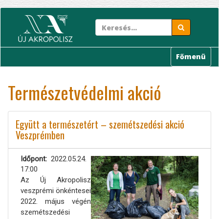
Ugrás
a
tartalomra
Főmenü
Természetvédelmi akció
Együtt a természetért – szemétszedési akció
Veszprémben
Időpont
2022.05.24.
17:00
Az Új Akropolisz
veszprémi önkéntesei
2022. május végén
szemétszedési