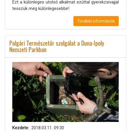
Ezt a különleges utolsó alkalmat ezúttal gyerekzsivajjal
tesszük még különlegesebbé!
További információk
Polgári Természetőr szolgálat a Duna-Ipoly
Nemzeti Parkban
Kezdete
2018.03.11. 09:30