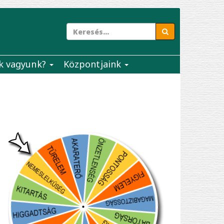
k vagyunk?
Központjaink