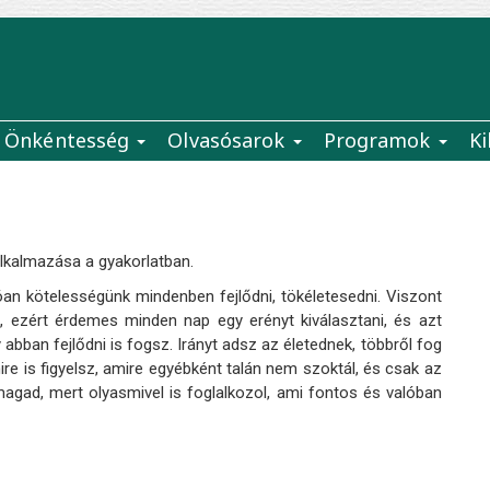
Önkéntesség
Olvasósarok
Programok
Ki
alkalmazása a gyakorlatban.
óan kötelességünk mindenben fejlődni, tökéletesedni. Viszont
i, ezért érdemes minden nap egy erényt kiválasztani, és azt
 abban fejlődni is fogsz. Irányt adsz az életednek, többről fog
re is figyelsz, amire egyébként talán nem szoktál, és csak az
agad, mert olyasmivel is foglalkozol, ami fontos és valóban