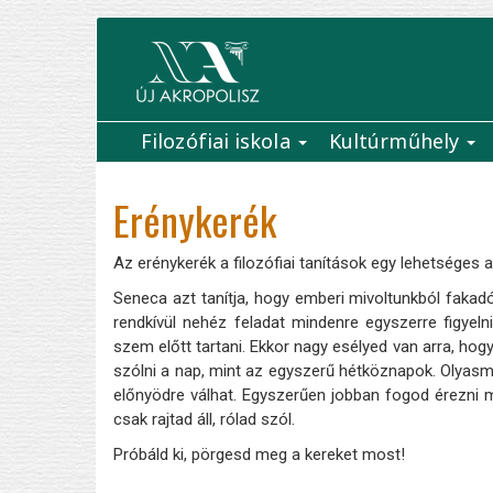
Ugrás
a
tartalomra
Filozófiai iskola
Kultúrműhely
Main
navigation
Erénykerék
Az erénykerék a filozófiai tanítások egy lehetséges 
Seneca azt tanítja, hogy emberi mivoltunkból fakad
rendkívül nehéz feladat mindenre egyszerre figyeln
szem előtt tartani. Ekkor nagy esélyed van arra, hogy
szólni a nap, mint az egyszerű hétköznapok. Olyasmi
előnyödre válhat. Egyszerűen jobban fogod érezni m
csak rajtad áll, rólad szól.
Próbáld ki, pörgesd meg a kereket most!