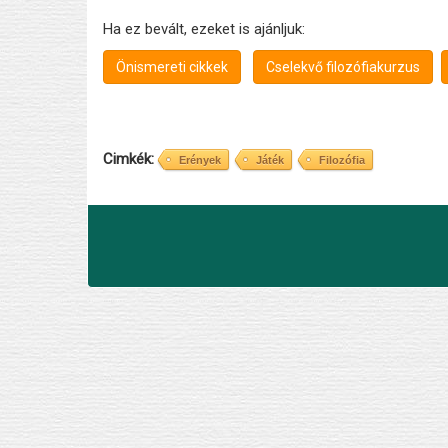
Ha ez bevált, ezeket is ajánljuk:
Önismereti cikkek
Cselekvő filozófiakurzus
Cimkék
Erények
Játék
Filozófia