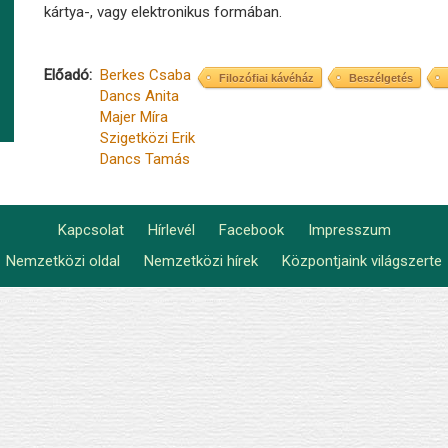
kártya-, vagy elektronikus formában.
Előadó
Berkes Csaba
Filozófiai kávéház
Beszélgetés
Dancs Anita
Majer Míra
Szigetközi Erik
Dancs Tamás
Kapcsolat
Hírlevél
Facebook
Impresszum
Footer
Nemzetközi oldal
Nemzetközi hírek
Központjaink világszerte
Lábléc2
menu