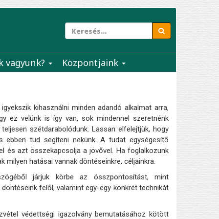
k vagyunk?
Központjaink
 igyekszik kihasználni minden adandó alkalmat arra,
gy ez velünk is így van, sok mindennel szeretnénk
eljesen szétdarabolódunk. Lassan elfelejtjük, hogy
ás ebben tud segíteni nekünk. A tudat egységesítő
kkel és azt összekapcsolja a jövővel. Ha foglalkozunk
k milyen hatásai vannak döntéseinkre, céljainkra.
zögéből járjuk körbe az összpontosítást, mint
öntéseink felől, valamint egy-egy konkrét technikát
vétel védettségi igazolvány bemutatásához kötött