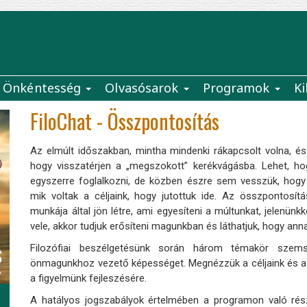
Önkéntesség
Olvasósarok
Programok
Ki
FiloChat - Összpontosítás
Az elmúlt időszakban, mintha mindenki rákapcsolt volna, és
hogy visszatérjen a „megszokott” kerékvágásba. Lehet, ho
egyszerre foglalkozni, de közben észre sem vesszük, hogy t
mik voltak a céljaink, hogy jutottuk ide. Az összpontosít
munkája által jön létre, ami egyesíteni a múltunkat, jelenün
vele, akkor tudjuk erősíteni magunkban és láthatjuk, hogy anna
Filozófiai beszélgetésünk során három témakör szems
önmagunkhoz vezető képességet. Megnézzük a céljaink és a d
a figyelmünk fejleszésére.
A hatályos jogszabályok értelmében a programon való rész