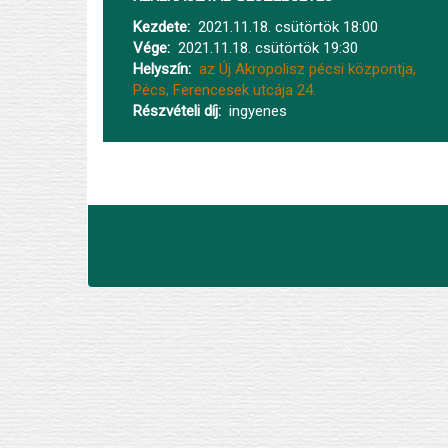
Kezdete
2021.11.18. csütörtök 18:00
Vége
2021.11.18. csütörtök 19:30
Helyszín
az Új Akropolisz pécsi központja,
Pécs, Ferencesek utcája 24.
Részvételi díj
ingyenes