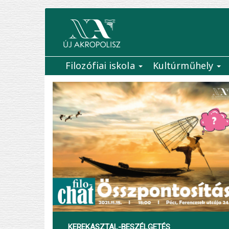
Ugrás
a
tartalomra
Filozófiai iskola
Kultúrműhely
Main
navigation
KEREKASZTAL-BESZÉLGETÉS