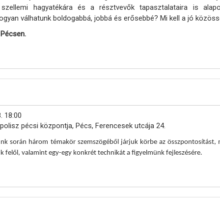
 szellemi hagyatékára és a résztvevők tapasztalataira is al
ogyan válhatunk boldogabbá, jobbá és erősebbé? Mi kell a jó közöss
 Pécsen.
. 18:00
polisz pécsi központja, Pécs, Ferencesek utcája 24.
ésünk során három témakör szemszögéből járjuk körbe az összpontosítás
nk felől, valamint egy-egy konkrét technikát a figyelmünk fejleszésére.