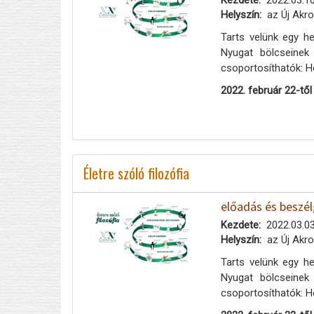
Kezdete
2022.03.10
Helyszín
az Új Akro
Tarts velünk egy he
Nyugat bölcseinek
csoportosíthatók: H
2022. február 22-től
Életre szóló filozófia
előadás és beszél
Kezdete
2022.03.03
Helyszín
az Új Akro
Tarts velünk egy he
Nyugat bölcseinek
csoportosíthatók: H