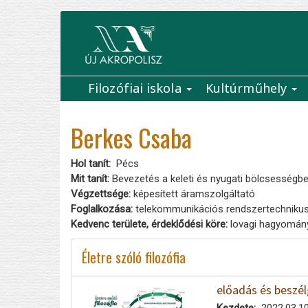
Ugrás
a
tartalomra
Filozófiai iskola
Kultúrműhely
Main
navigation
Berkes Csaba
Hol tanít
Pécs
Mit tanít:
Bevezetés a keleti és nyugati bölcsességb
Végzettsége:
képesített áramszolgáltató
Foglalkozása:
telekommunikációs rendszertechniku
Kedvenc területe, érdeklődési köre:
lovagi hagyomán
Életre szóló filozófia
előadás és beszél