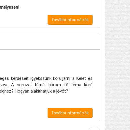
zemélyesen!
További információk
eges kérdéseit igyekszünk körüljárni a Kelet és
apozva. A sorozat témái három fő téma köré
éghez? Hogyan alakíthatjuk a jövőt?
További információk