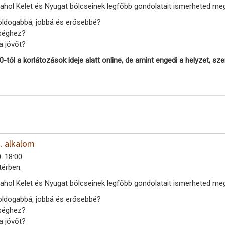
 ahol Kelet és Nyugat bölcseinek legfőbb gondolatait ismerheted m
oldogabbá, jobbá és erősebbé?
sséghez?
a jövőt?
0-tó
l
a korlátozások ideje alatt online, de amint engedi a helyzet, s
3. alkalom
. 18:00
térben.
 ahol Kelet és Nyugat bölcseinek legfőbb gondolatait ismerheted m
oldogabbá, jobbá és erősebbé?
sséghez?
a jövőt?