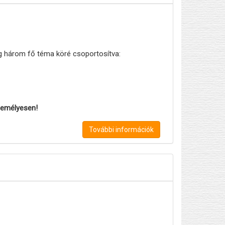
eg három fő téma köré csoportosítva:
személyesen!
További információk