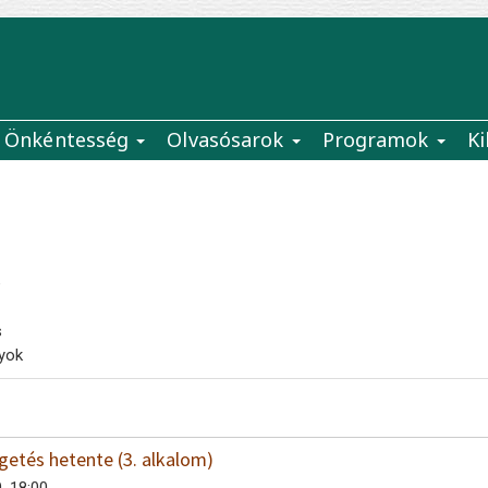
Önkéntesség
Olvasósarok
Programok
Ki
e
s
yok
getés hetente (3. alkalom)