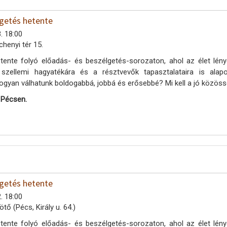
lgetés hetente
. 18:00
henyi tér 15.
tente folyó előadás- és beszélgetés-sorozaton, ahol az élet lény
 szellemi hagyatékára és a résztvevők tapasztalataira is al
ogyan válhatunk boldogabbá, jobbá és erősebbé? Mi kell a jó közöss
 Pécsen.
lgetés hetente
. 18:00
tő (Pécs, Király u. 64.)
tente folyó előadás- és beszélgetés-sorozaton, ahol az élet lény