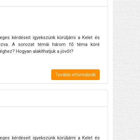
eges kérdéseit igyekszünk körüljárni a Kelet és
apozva. A sorozat témái három fő téma köré
éghez? Hogyan alakíthatjuk a jövőt?
További információk
eges kérdéseit igyekszünk körüljárni a Kelet és