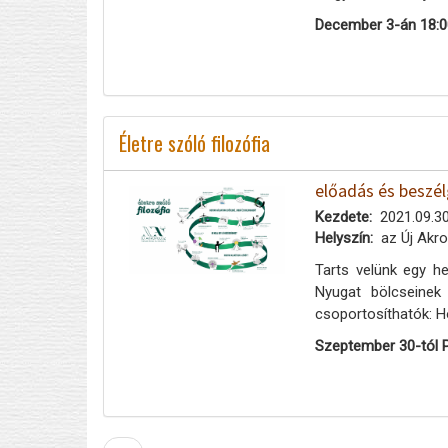
December 3-án 18:0
Életre szóló filozófia
előadás és beszé
Kezdete
2021.09.30
Helyszín
az Új Akro
Tarts velünk egy he
Nyugat bölcseinek
csoportosíthatók: H
Szeptember 30-tól 
Oldalszámozás