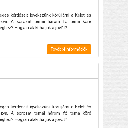
eges kérdéseit igyekszünk körüljárni a Kelet és
apozva. A sorozat témái három fő téma köré
éghez? Hogyan alakíthatjuk a jövőt?
További információk
eges kérdéseit igyekszünk körüljárni a Kelet és
apozva. A sorozat témái három fő téma köré
éghez? Hogyan alakíthatjuk a jövőt?