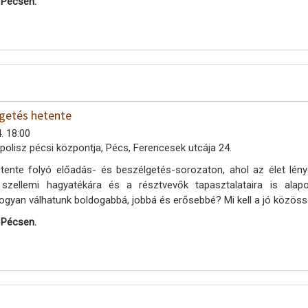
 Pécsen.
lgetés hetente
. 18:00
polisz pécsi központja, Pécs, Ferencesek utcája 24.
tente folyó előadás- és beszélgetés-sorozaton, ahol az élet lény
 szellemi hagyatékára és a résztvevők tapasztalataira is al
ogyan válhatunk boldogabbá, jobbá és erősebbé? Mi kell a jó közöss
 Pécsen.