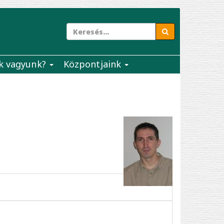
k vagyunk?
Központjaink