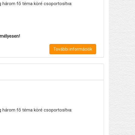
eg három fő téma köré csoportosítva:
zemélyesen!
További információk
eg három fő téma köré csoportosítva: