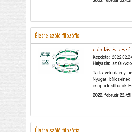
2022. február 22-től
Életre szóló filozófia
előadás és beszé
Kezdete
2022.02.24
Helyszín
az Új Akro
Tarts velünk egy he
Nyugat bölcseinek
csoportosíthatók: H
2022. február 22-től
Életre szóló filozófia