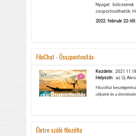
Nyugat bölcseinek
csoportosíthatók: H
2022. február 22-től
FiloChat - Összpontosítás
Kezdete
2021.11.18
Helyszín
az Új Akro
Filozófiai beszélget
céljaink és a döntései
Életre szóló filozófia