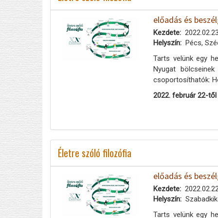
előadás és beszé
Kezdete
2022.02.23
Helyszín
Pécs, Széc
Tarts velünk egy he
Nyugat bölcseinek
csoportosíthatók: H
2022. február 22-től
Életre szóló filozófia
előadás és beszé
Kezdete
2022.02.22
Helyszín
Szabadkikö
Tarts velünk egy he