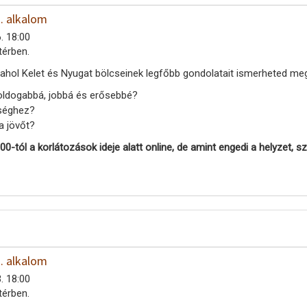
1. alkalom
. 18:00
térben.
 ahol Kelet és Nyugat bölcseinek legfőbb gondolatait ismerheted m
oldogabbá, jobbá és erősebbé?
sséghez?
a jövőt?
00-tó
l
a korlátozások ideje alatt online, de amint engedi a helyzet, 
2. alkalom
. 18:00
térben.