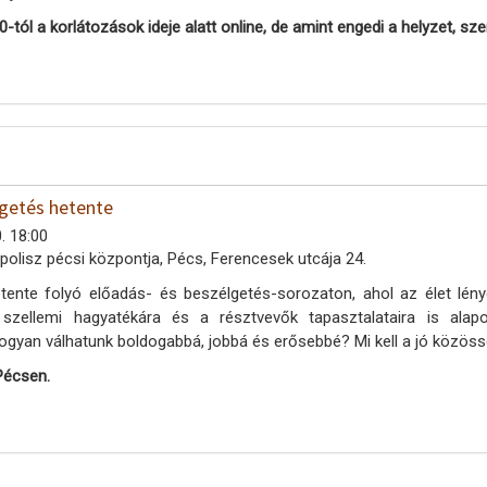
0-tó
l
a korlátozások ideje alatt online, de amint engedi a helyzet, s
lgetés hetente
. 18:00
polisz pécsi központja, Pécs, Ferencesek utcája 24.
tente folyó előadás- és beszélgetés-sorozaton, ahol az élet lény
 szellemi hagyatékára és a résztvevők tapasztalataira is al
ogyan válhatunk boldogabbá, jobbá és erősebbé? Mi kell a jó közöss
Pécsen.