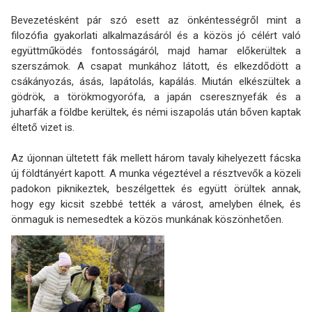
Bevezetésként pár szó esett az önkéntességről mint a
filozófia gyakorlati alkalmazásáról és a közös jó célért való
együttműködés fontosságáról, majd hamar előkerültek a
szerszámok. A csapat munkához látott, és elkezdődött a
csákányozás, ásás, lapátolás, kapálás. Miután elkészültek a
gödrök, a törökmogyorófa, a japán cseresznyefák és a
juharfák a földbe kerültek, és némi iszapolás után bőven kaptak
éltető vizet is.
Az újonnan ültetett fák mellett három tavaly kihelyezett fácska
új földtányért kapott. A munka végeztével a résztvevők a közeli
padokon piknikeztek, beszélgettek és együtt örültek annak,
hogy egy kicsit szebbé tették a várost, amelyben élnek, és
önmaguk is nemesedtek a közös munkának köszönhetően.