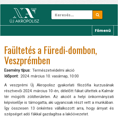
Ugrás
a
tartalomra
Főmenü
Faültetés a Füredi-dombon,
Veszprémben
Esemény típus
Természetvédelmi akció
Időpont
2024. március 10. vasárnap, 10:00
A veszprémi Új Akropolisz gyakorlati filozófia kurzusának
résztvevői 2024. március 10-én, délelőtt fákat ültettek a Kalmár
tér mögötti zöldterületen. Az akciót a helyi önkormányzati
képviselője is támogatta, aki ugyancsak részt vett a munkában.
Így összesen 13 önkéntes vállalkozott arra, hogy árnyat és
szépséget adó fákkal gazdagítsa a lakóövezetet.