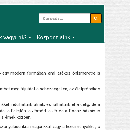
k vagyunk?
Központjaink
 egy modern formában, ami játékos önismeretre is
lenthet még átjutást a nehézségeken, az életpróbákon
kkel indulhatunk útnak, és juthatunk el a célig, de a
ás, a Felejtés, a Jómód, a Jó és a Rossz házain is
 is érnek közben.
viszonyulásunkra magunkkal vagy a körülményekkel, a