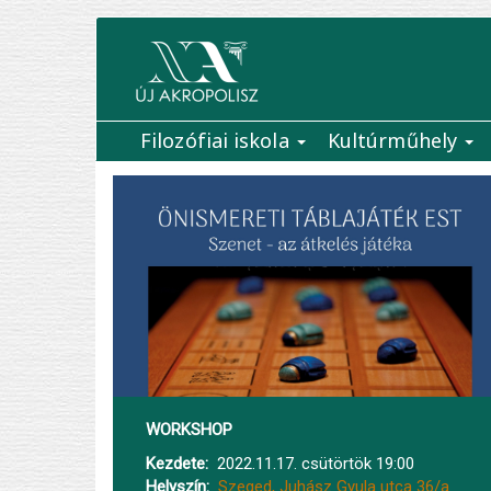
Ugrás
a
tartalomra
Filozófiai iskola
Kultúrműhely
Main
navigation
WORKSHOP
Kezdete
2022.11.17. csütörtök 19:00
Helyszín
Szeged, Juhász Gyula utca 36/a