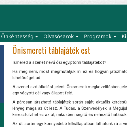
Önkéntesség
Olvasósarok
Programok
Ki
Önismereti táblajáték est
Ismered a szenet nevű ősi egyiptomi táblajátékot?
Ha még nem, most megmutatjuk mi ez és hogyan játszható
lehetőséget ad.
A szenet szó átkelést jelent. Önismereti megközelítésben je
egy vágyott cél vagy állapot felé.
A párosan játszható táblajáték során saját, aktuális kérdésün
lényeg maga az út lesz. A Tudás, a Szenvedélyek, a Megújul
keresztülvihet ez az út, miközben segítő és nehezítő hatások
Az út során egy könnyedebb lelkiállapotban láthatunk rá a 