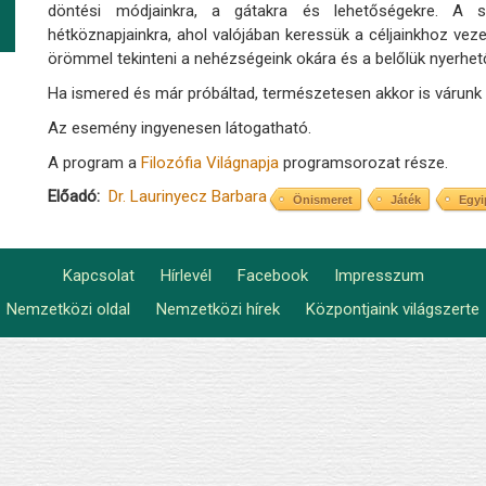
döntési módjainkra, a gátakra és lehetőségekre. A sz
hétköznapjainkra, ahol valójában keressük a céljainkhoz vez
örömmel tekinteni a nehézségeink okára és a belőlük nyerhet
Ha ismered és már próbáltad, természetesen akkor is várunk e
Az esemény ingyenesen látogatható.
A program a
Filozófia Világnapja
programsorozat része.
Előadó
Dr. Laurinyecz Barbara
Önismeret
Játék
Egy
Kapcsolat
Hírlevél
Facebook
Impresszum
Footer
Nemzetközi oldal
Nemzetközi hírek
Központjaink világszerte
Lábléc2
menu