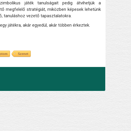
imbolikus játék tanulságait pedig átvihetjük a
ető megfelelő stratégiát, miközben képesek lehetünk
ő, tanuláshoz vezető tapasztalatokra.
gy játékra, akár egyedül, akár többen érkeztek.
iptom
Szenet