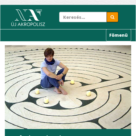
Ugrás
a
tartalomra
Főmenü