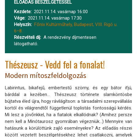
ELŐADÁS BESZÉLGETÉSSEL
Kezdete
2021.11.14. vasárnap 16:00
Vége
2021.11.14. vasárnap 17:30
Helyszín
Főnix Kultúrműhely, Budapest, VIII. Rigó u.
6–8.
Részvételi díj
A rendezvény díjmentesen
látogatható.
Thészeusz - Vedd fel a fonalat!
Modern mítoszfeldolgozás
Labirintus, bikafejű, embertestű szörny, és egy bátor ifjú,
bárddal a kezében... Thészeusz története slamköntösbe
bújtatva éled újra, hogy rávilágítson: a társadalmi szerepvállalás
kortól és világrendtől függetlenül toplistás fontosságú kérdés.
Mi lesz a jövőnkkel, ha a fiatalok elkallódnak? (Amihez persze
nem kell a Minótaurosz gyomrában végezniük...) Mennyire van
hatásunk a körülöttünk zajló eseményekre? Az előadás részei
között vezetett beszélgetésekhez lehet csatlakozni, amelyek