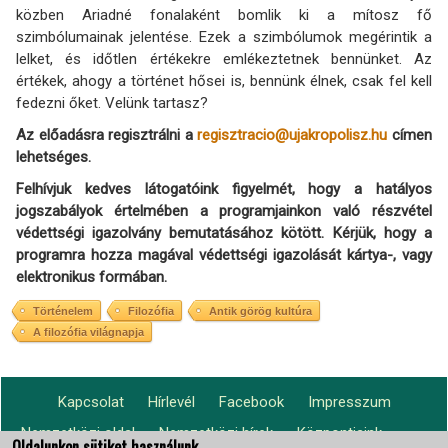
közben Ariadné fonalaként bomlik ki a mítosz fő
szimbólumainak jelentése. Ezek a szimbólumok megérintik a
lelket, és időtlen értékekre emlékeztetnek bennünket. Az
értékek, ahogy a történet hősei is, bennünk élnek, csak fel kell
fedezni őket. Velünk tartasz?
Az előadásra regisztrálni a
regisztracio@ujakropolisz.hu
címen
lehetséges.
Felhívjuk kedves látogatóink figyelmét, hogy a hatályos
jogszabályok értelmében a programjainkon való részvétel
védettségi igazolvány bemutatásához kötött. Kérjük, hogy a
programra hozza magával védettségi igazolását kártya-, vagy
elektronikus formában.
Történelem
Filozófia
Antik görög kultúra
A filozófia világnapja
Kapcsolat
Hírlevél
Facebook
Impresszum
Footer
Nemzetközi oldal
Nemzetközi hírek
Központjaink
Oldalunkon sütiket használunk.