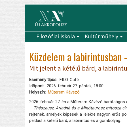
Ugrás
a
tartalomra
Filozófiai iskola
Kultúrműhely
Main
navigation
Küzdelem a labirintusban
Mit jelent a kétélű bárd, a labirin
Esemény típus
FILO-Café
Időpont
2026. február 27. péntek, 18:00
Helyszín
Műterem Kávézó
2026. február 27-én a Műterem Kávézó barátságos és 
– Thészeusz, Ariadné és a Minótaurosz mítosza
cí
rejtenek, amelyek képesek a lélekre nagyon erős poz
például a kétélű bárd, a labirintus és a gombolyag.