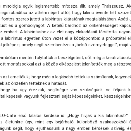
mitológia egyik legismertebb mítosza állt, amely Thészeusz, Aig
megszabadítsa az athéni népet attól, hogy kilenc évente hét szüzet
 fontos szerep jutott a labirintus kijáratának megtalálásában. Apát
intust és a gombolyagot. A kétélű bárdhoz az önkéntességet kapcs
az embert. A labirintushoz az élet nagy elakadásait társította, ugya
 a labirintus egyetlen úton vezet el a középpontba: a próbatétel el
 jelképezi, amely segít szembenézni a „belső szörnyeteggel”, majd v
zimbólum mentén folytatták a beszélgetést, sőt még a kreativitásuka
tott montázsokkal azt a közös elképzelést jelenítették meg a részt
t emelték ki, hogy még a legkisebb tettek is számítanak, legyenek 
k az önzetlen tetteknek a hatását.
ogy ha úgy érezzük, segítségre van szükségünk, ne féljünk kér
tal képesek vagyunk fejleszteni saját képességeinket, készségeinket
-Café első találós kérdése is: „Hogy hívják a kis labirintust?”
 az életünkre úgy, mint egy bejárható, különböző szakaszokból á
sságunk segít, hogy eljuthassunk a nagy emberi kérdések szívéig, 