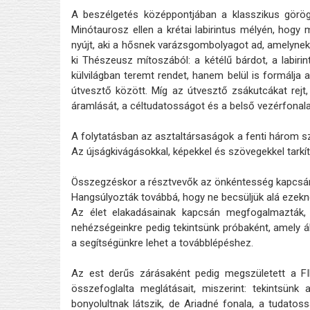
A beszélgetés középpontjában a klasszikus görög 
Minótaurosz ellen a krétai labirintus mélyén, hogy 
nyújt, aki a hősnek varázsgombolyagot ad, amelynek
ki Thészeusz mítoszából: a kétélű bárdot, a labir
külvilágban teremt rendet, hanem belül is formálja 
útvesztő között. Míg az útvesztő zsákutcákat rejt,
áramlását, a céltudatosságot és a belső vezérfonalat
A folytatásban az asztaltársaságok a fenti három s
Az újságkivágásokkal, képekkel és szövegekkel tarkí
Összegzéskor a résztvevők az önkéntesség kapcsán az
Hangsúlyozták továbbá, hogy ne becsüljük alá ezekne
Az élet elakadásainak kapcsán megfogalmazták, h
nehézségeinkre pedig tekintsünk próbaként, amely ál
a segítségünkre lehet a továbblépéshez.
Az est derűs zárásaként pedig megszületett a FILO
összefoglalta meglátásait, miszerint: tekintsünk
bonyolultnak látszik, de Ariadné fonala, a tudato