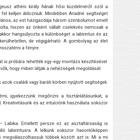
eusz athéni király fiának hősi küzdelméről szól a
 fel kelljen áldozniuk. Mindebben Ariadné segítséget
i János, az est házigazdája három szimbólumot emelt
olta, hiszen az önként vállalt cselekvés nemcsak a
nakkor hangsúlyozta a különbséget a labirintus és az
kerülhetetlen, de végigjárható. A gombolyag az élet
isszatérni a fényre.
t is próbára tehették egy-egy montázs készítésével.
vevők, hogy miben látják a nehézségek megoldását.
azok családi vagy baráti körben nyújtott segítségek.
ni, igyekezzünk megőrizni a tisztánlátásunkat, a
. Kreativitásunk és az intuíciónk használata sokszor
 – Labika. Emellett persze ez az asztaltársaság is
lló labirintusra. A lelkünk sokszor hasonlóképpen
és megválaszolhassuk többek között azt is: Mi a mi