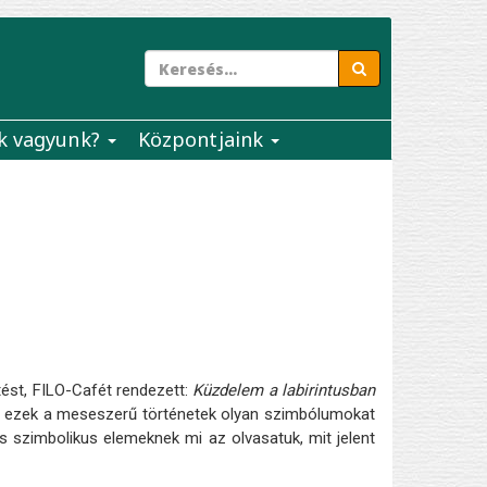
k vagyunk?
Központjaink
tést, FILO-Cafét rendezett:
Küzdelem a labirintusban
n ezek a meseszerű történetek olyan szimbólumokat
es szimbolikus elemeknek mi az olvasatuk, mit jelent