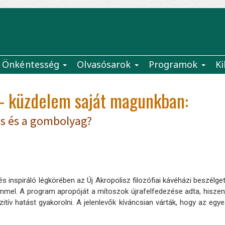
Önkéntesség
Olvasósarok
Programok
Ki
 – küzdelem saját magunkban:
tus és a gombolyag?
inspiráló légkörében az Új Akropolisz filozófiai kávéházi beszélge
mmel. A program apropóját a mítoszok újrafelfedezése adta, hisze
itív hatást gyakorolni. A jelenlevők kíváncsian várták, hogy az egy