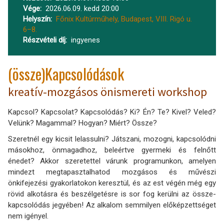
Vége
2026.06.09. kedd 20:00
Helyszín
Főnix Kultúrműhely, Budapest, VIII. Rigó u.
6–8.
Részvételi díj
ingyenes
(össze)Kapcsolódások
kreatív-mozgásos önismereti workshop
Kapcsol? Kapcsolat? Kapcsolódás? Ki? Én? Te? Kivel? Veled?
Velünk? Magammal? Hogyan? Miért? Össze?
Szeretnél egy kicsit lelassulni? Játszani, mozogni, kapcsolódni
másokhoz, önmagadhoz, beleértve gyermeki és felnőtt
énedet? Akkor szeretettel várunk programunkon, amelyen
mindezt megtapasztalhatod mozgásos és művészi
önkifejezési gyakorlatokon keresztül, és az est végén még egy
rövid alkotásra és beszélgetésre is sor fog kerülni az össze-
kapcsolódás jegyében! Az alkalom semmilyen előképzettséget
nem igényel.