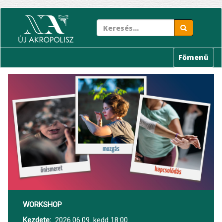
Ugrás
a
tartalomra
Főmenü
WORKSHOP
Kezdete
2026.06.09. kedd 18:00