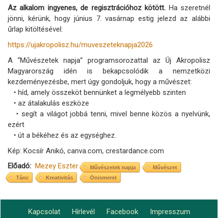
Az alkalom ingyenes, de regisztrációhoz kötött.
Ha szeretnél
jönni, kérünk, hogy június 7. vasárnap estig jelezd az alábbi
űrlap kitöltésével:
https://ujakropolisz.hu/muveszeteknapja2026
A “Művészetek napja” programsorozattal az Új Akropolisz
Magyarország idén is bekapcsolódik a nemzetközi
kezdeményezésbe, mert úgy gondoljuk, hogy a művészet:
• híd, amely összeköt bennünket a legmélyebb szinten
• az átalakulás eszköze
• segít a világot jobbá tenni, mivel benne közös a nyelvünk,
ezért
• út a békéhez és az egységhez.
Kép: Kocsír Anikó, canva.com, crestardance.com
Előadó
Mezey Eszter
Művészetek napja
Művészet
Tánc
Kreativitás
Önismeret
Kapcsolat
Hírlevél
Facebook
Impresszum