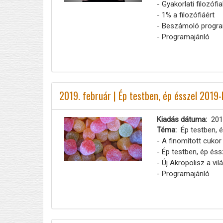
- Gyakorlati filozóf
- 1% a filozófiáért
- Beszámoló progra
- Programajánló
2019. február | Ép testben, ép ésszel 2019-
Kiadás dátuma
201
Téma
Ép testben, 
- A finomított cukor 
- Ép testben, ép éss
- Új Akropolisz a vi
- Programajánló