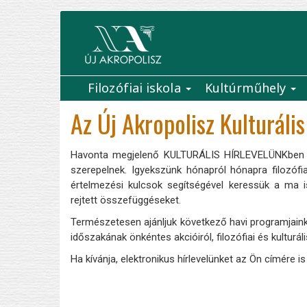
Ugrás
a
tartalomra
Filozófiai iskola
Kultúrműhely
Main
Az Új Akropolisz Kulturális
navigation
Havonta megjelenő KULTURÁLIS HÍRLEVELÜNKben köz
szerepelnek. Igyekszünk hónapról hónapra filozófi
értelmezési kulcsok segítségével keressük a ma is
rejtett összefüggéseket.
Természetesen ajánljuk következő havi programjaink
időszakának önkéntes akcióiról, filozófiai és kulturál
Ha kívánja, elektronikus hírlevelünket az Ön címére is 