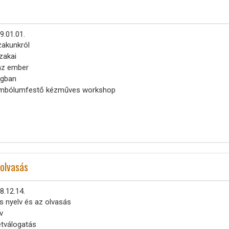
9.01.01.
zakunkról
zakai
 az ember
lágban
zimbólumfestő kézműves workshop
 olvasás
8.12.14.
s nyelv és az olvasás
v
etválogatás