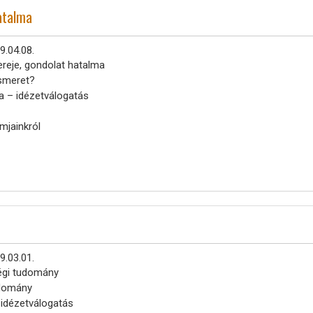
hatalma
9.04.08.
reje, gondolat hatalma
ismeret?
a – idézetválogatás
mjainkról
9.03.01.
régi tudomány
udomány
– idézetválogatás