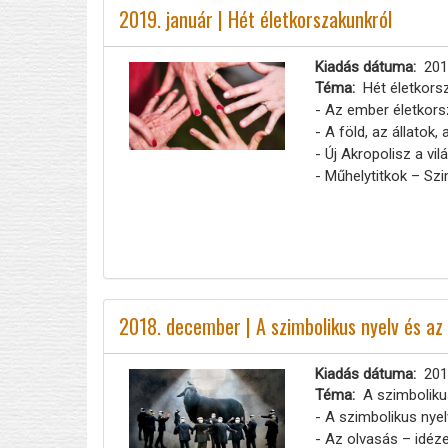
2019. január | Hét életkorszakunkról
Kiadás dátuma
201
Téma
Hét életkors
- Az ember életkors
- A föld, az állatok,
- Új Akropolisz a vi
- Műhelytitkok – S
2018. december | A szimbolikus nyelv és az
Kiadás dátuma
201
Téma
A szimboliku
- A szimbolikus nyel
- Az olvasás – idéz