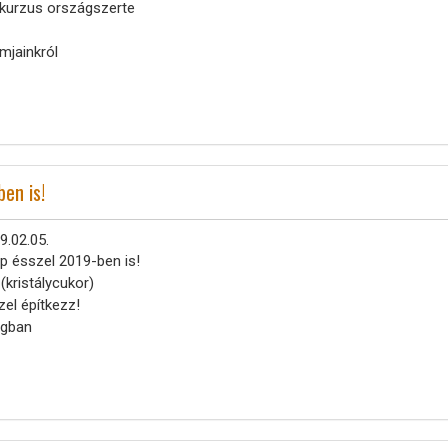
iakurzus országszerte
mjainkról
ben is!
9.02.05.
ép ésszel 2019-ben is!
(kristálycukor)
zel építkezz!
lágban