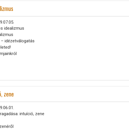
lizmus
9.07.05.
s idealizmus
alizmus
 – idézetválogatás
leted!
mjainkról
ó, zene
9.06.01.
agadása: intuíció, zene
 zenéről