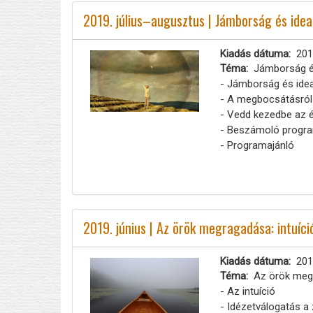
2019. július–augusztus | Jámborság és idea
Kiadás dátuma
201
Téma
Jámborság é
- Jámborság és ide
- A megbocsátásról
- Vedd kezedbe az é
- Beszámoló progra
- Programajánló
2019. június | Az örök megragadása: intuíci
Kiadás dátuma
201
Téma
Az örök megr
- Az intuíció
- Idézetválogatás a