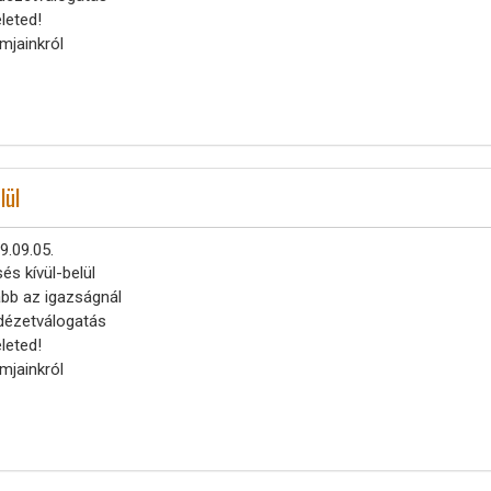
leted!
mjainkról
lül
9.09.05.
és kívül-belül
bb az igazságnál
idézetválogatás
leted!
mjainkról