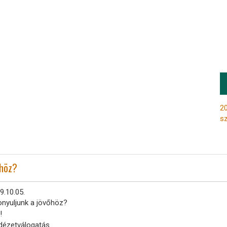
20
s
őhöz?
9.10.05.
nyuljunk a jövőhöz?
!
 idézetválogatás