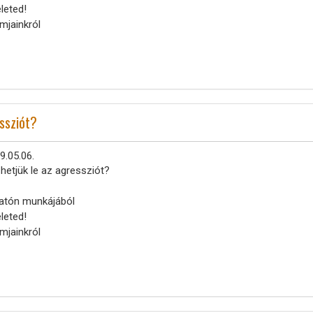
leted!
mjainkról
ssziót?
9.05.06.
etjük le az agressziót?
latón munkájából
leted!
mjainkról