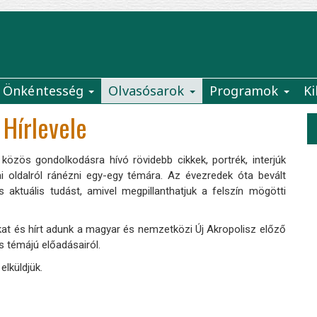
Önkéntesség
Olvasósarok
Programok
Ki
 Hírlevele
ös gondolkodásra hívó rövidebb cikkek, portrék, interjúk
ai oldalról ránézni egy-egy témára. Az évezredek óta bevált
 aktuális tudást, amivel megpillanthatjuk a felszín mögötti
at és hírt adunk a magyar és nemzetközi Új Akropolisz előző
is témájú előadásairól.
elküldjük.