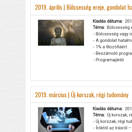
2019. április | Bölcsesség ereje, gondolat 
Kiadás dátuma
201
Téma
Bölcsesség e
- Bölcsesség vagy 
- A gondolat hatalm
- 1% a filozófiáért
- Beszámoló progra
- Programajánló
2019. március | Új korszak, régi tudomány
Kiadás dátuma
201
Téma
Új korszak, 
- Új korszak, régi t
- Íróktól az írásról 