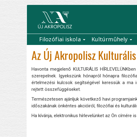
Ugrás
a
tartalomra
Filozófiai iskola
Kultúrműhely
Main
Az Új Akropolisz Kulturális
navigation
Havonta megjelenő KULTURÁLIS HÍRLEVELÜNKben köz
szerepelnek. Igyekszünk hónapról hónapra filozófi
értelmezési kulcsok segítségével keressük a ma is
rejtett összefüggéseket.
Természetesen ajánljuk következő havi programjaink
időszakának önkéntes akcióiról, filozófiai és kulturál
Ha kívánja, elektronikus hírlevelünket az Ön címére is 