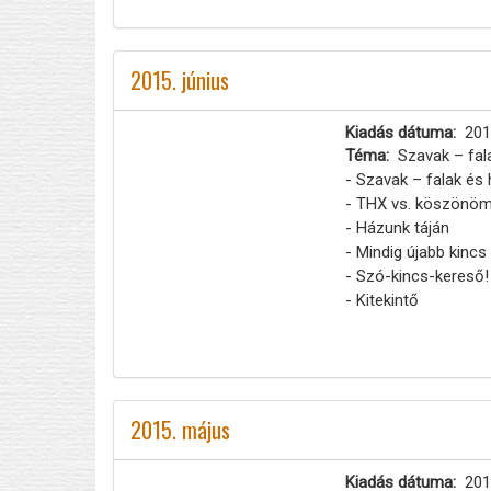
2015. június
Kiadás dátuma
201
Téma
Szavak – fal
- Szavak – falak és 
- THX vs. köszönö
- Házunk táján
- Mindig újabb kincs
- Szó-kincs-kereső!
- Kitekintő
2015. május
Kiadás dátuma
201