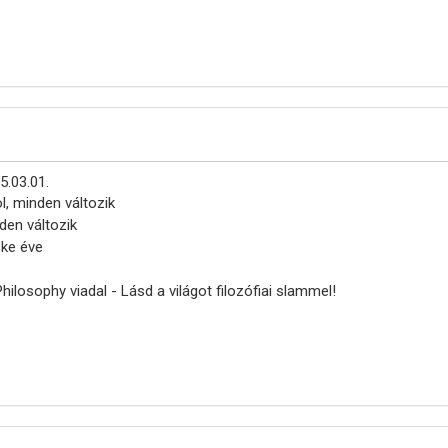
5.03.01.
l, minden változik
nden változik
ske éve
Philosophy viadal - Lásd a világot filozófiai slammel!