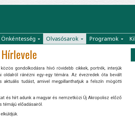
Önkéntesség
Olvasósarok
Programok
Ki
 Hírlevele
ös gondolkodásra hívó rövidebb cikkek, portrék, interjúk
ai oldalról ránézni egy-egy témára. Az évezredek óta bevált
 aktuális tudást, amivel megpillanthatjuk a felszín mögötti
at és hírt adunk a magyar és nemzetközi Új Akropolisz előző
is témájú előadásairól.
elküldjük.