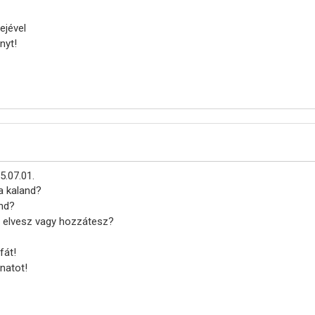
ejével
nyt!
5.07.01.
a kaland?
and?
– elvesz vagy hozzátesz?
fát!
natot!