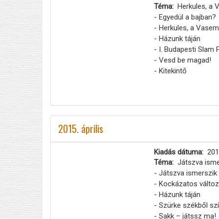
Téma
Herkules, a
- Egyedül a bajban?
- Herkules, a Vasem
- Házunk táján
- I. Budapesti Slam 
- Vesd be magad!
- Kitekintő
2015. április
Kiadás dátuma
201
Téma
Játszva ism
- Játszva ismerszi
- Kockázatos válto
- Házunk táján
- Szürke székből sz
- Sakk – játssz ma!