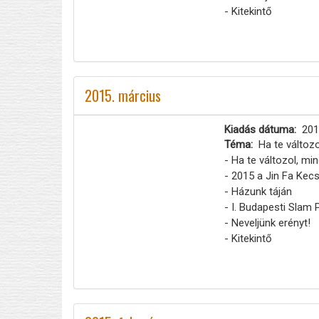
- Kitekintő
2015. március
Kiadás dátuma
201
Téma
Ha te változo
- Ha te változol, mi
- 2015 a Jin Fa Kec
- Házunk táján
- I. Budapesti Slam 
- Neveljünk erényt!
- Kitekintő