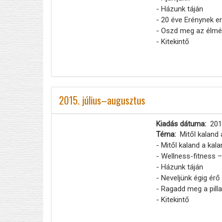
- Házunk táján
- 20 éve Erénynek er
- Oszd meg az élmé
- Kitekintő
2015. július–augusztus
Kiadás dátuma
201
Téma
Mitől kaland 
- Mitől kaland a kal
- Wellness-fitness 
- Házunk táján
- Neveljünk égig érő 
- Ragadd meg a pilla
- Kitekintő