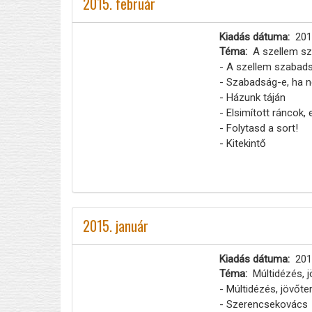
2015. február
Kiadás dátuma
201
Téma
A szellem s
- A szellem szabad
- Szabadság-e, ha n
- Házunk táján
- Elsimított ráncok, 
- Folytasd a sort!
- Kitekintő
2015. január
Kiadás dátuma
201
Téma
Múltidézés, 
- Múltidézés, jövőt
- Szerencsekovács