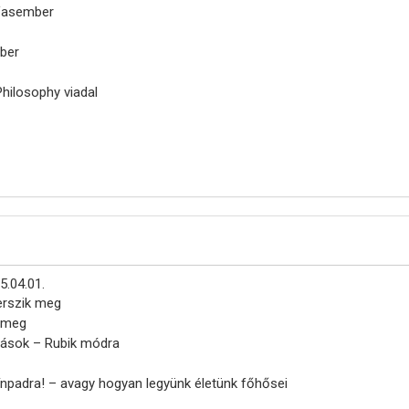
 Vasember
ber
Philosophy viadal
5.04.01.
erszik meg
k meg
zások – Rubik módra
ínpadra! – avagy hogyan legyünk életünk főhősei