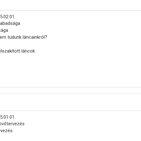
5.02.01.
zabadsága
sága
em tudunk láncainkról?
elszakított láncok
5.01.01.
jövőtervezés
ervezés