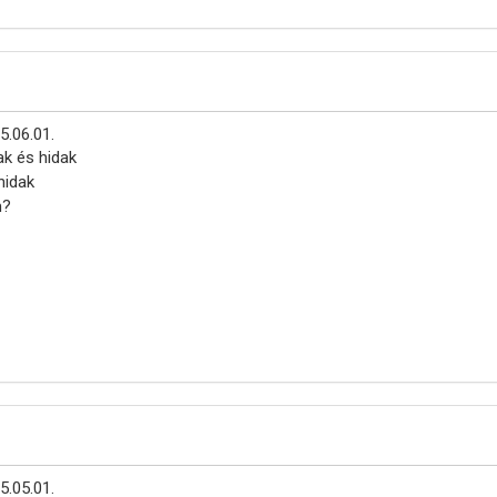
5.06.01.
ak és hidak
hidak
m?
5.05.01.